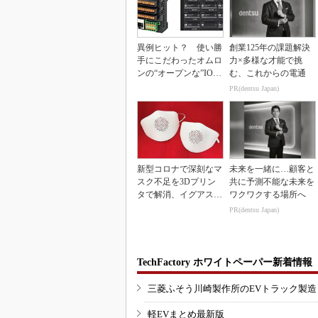
異例ヒット？ 使い勝
創業125年の課題解決
手にこだわったオムロ
力×多様な才能で挑
ンの“オープンな”IO-L
む、これからの電通
inkマスター
PR(dentsu Japan)
新型コロナで深刻なマ
未来を一緒に…顧客と
スク不足を3Dプリン
共に予測不能な未来を
タで解消、イグアスが
ワクワクする場所へ
3Dマスクを開発
PR(dentsu Japan)
TechFactory ホワイトペーパー新着情報
三菱ふそう川崎製作所のEVトラック製
軽EVまとめ最新版