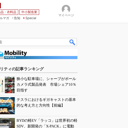
薬品・衣料品
中小製造業
マイページ
ルマガ
告知
Special
リティの記事ランキング
狭小な駐車場に、シャープがポール
カメラ式製品発表 市場シェア10％
目指す
テスラにおけるギガキャストの基本
的な考え方と方向性【前編】
BYDの軽EV「ラッコ」は世界初の軽
SDV、新開発の「X-PACK」に電動