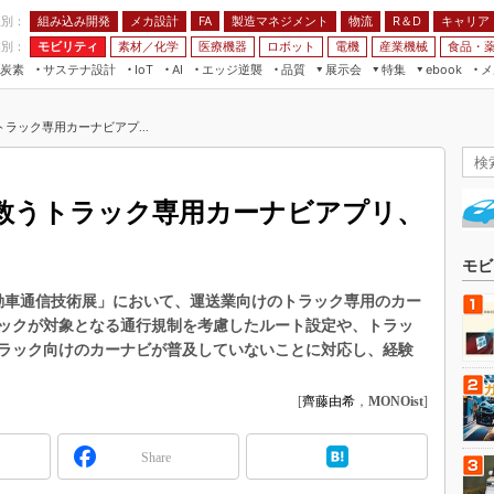
程別：
組み込み開発
メカ設計
製造マネジメント
物流
R＆D
キャリア
FA
業別：
モビリティ
素材／化学
医療機器
ロボット
電機
産業機械
食品・
炭素
サステナ設計
エッジ逆襲
品質
展示会
特集
メ
IoT
AI
ebook
伝承
組み込み開発
CEATEC
読者調査まとめ
編集後記
ラック専用カーナビアプ...
JIMTOF
保全
メカ設計
つながるクルマ
組込み/エッジ コンピューティング
ス
 AI
製造マネジメント
5G
展＆IoT/5Gソリューション展
VR／AR
FA
救うトラック専用カーナビアプリ、
IIFES
モビリティ
フィールドサービス
国際ロボット展
素材／化学
FPGA
モビ
ジャパンモビリティショー
組み込み画像技術
動車通信技術展」において、運送業向けのトラック専用のカー
TECHNO-FRONTIER
ックが対象となる通行規制を考慮したルート設定や、トラッ
組み込みモデリング
人テク展
ラック向けのカーナビが普及していないことに対応し、経験
Windows Embedded
スマート工場EXPO
車載ソフト開発
[
齊藤由希
，
MONOist
]
EdgeTech+
ISO26262
日本ものづくりワールド
Share
無償設計ツール
AUTOMOTIVE WORLD