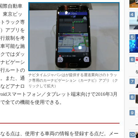
3Dプリンタ
国際自動車
産業オープンネット展
デジタルツインとCAE
日、東京ビッ
S＆OP
のトラック専
ビ）アプリを
インダストリー4.0
通行規制を考
イノベーション
駐車可能な施
製造業ビッグデータ
ックではダッ
メイドインジャパン
ーナビゲーシ
植物工場
走行ルートの
ナビタイムジャパンはが提供する運送業向けのトラッ
た。また、通
知財マネジメント
ク専用のカーナビゲーション（カーナビ）アプリ （ク
るなどアナロ
リックして拡大）
海外生産
oidスマートフォン／タブレット端末向けで2016年3月
グローバル設計・開発
料で全ての機能を使用できる。
制御セキュリティ
新型コロナへの対応
なる点は、使用する車両の情報を登録する点だ。メー