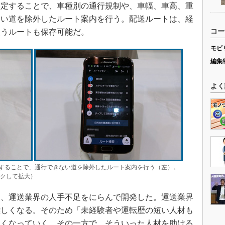
設定することで、車種別の通行規制や、車幅、車高、重
ない道を除外したルート案内を行う。配送ルートは、経
使うルートも保存可能だ。
コー
モビ
編集
よく
することで、通行できない道を除外したルート案内を行う（左）。
ックして拡大）
、運送業界の人手不足をにらんで開発した。運送業界
難しくなる。そのため「未経験者や運転歴の短い人材も
なくなっていく。その一方で、そういった人材を助ける