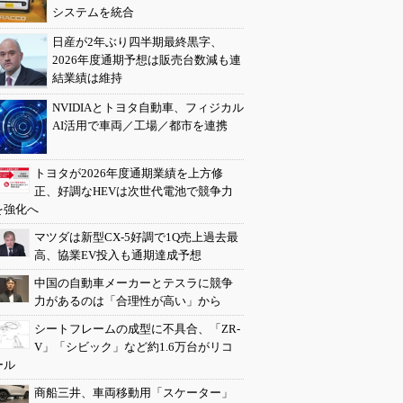
システムを統合
日産が2年ぶり四半期最終黒字、
2026年度通期予想は販売台数減も連
結業績は維持
NVIDIAとトヨタ自動車、フィジカル
AI活用で車両／工場／都市を連携
トヨタが2026年度通期業績を上方修
正、好調なHEVは次世代電池で競争力
を強化へ
マツダは新型CX-5好調で1Q売上過去最
高、協業EV投入も通期達成予想
中国の自動車メーカーとテスラに競争
力があるのは「合理性が高い」から
シートフレームの成型に不具合、「ZR-
V」「シビック」など約1.6万台がリコ
ール
商船三井、車両移動用「スケーター」