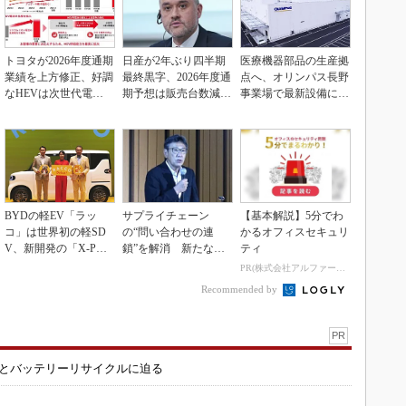
トヨタが2026年度通期
日産が2年ぶり四半期
医療機器部品の生産拠
業績を上方修正、好調
最終黒字、2026年度通
点へ、オリンパス長野
なHEVは次世代電池
期予想は販売台数減も
事業場で最新設備に機
で競争力を強化へ
連結業績は維持
能集約
BYDの軽EV「ラッ
サプライチェーン
【基本解説】5分でわ
コ」は世界初の軽SD
の“問い合わせの連
かるオフィスセキュリ
V、新開発の「X-PAC
鎖”を解消 新たな情
ティ
K」に電動システ...
報伝達の仕組み「CM
PR(株式会社アルファーテクノ)
P」
Recommended by
PR
造とバッテリーリサイクルに迫る