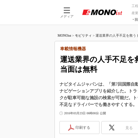
工
産
メディア
脱
つながる技術
AI×技術
MONOist
>
モビリティ
>
運送業界の人手不足を救うト
つながる工場
AI×設備
つながるサービ
Physical
車載情報機器
運送業界の人手不足を
当面は無料
ナビタイムジャパンは、「第7回国際自
ナビゲーションアプリを紹介した。トラ
クが駐車可能な施設の検索が可能だ。ト
不足なドライバーでも働きやすくする。
2016年03月23日 06時00分 公開
印刷する
見る