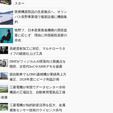
スター
医療機器部品の生産拠点へ、オリン
パス長野事業場で最新設備に機能集
約
牧野フ、日本産業推進機構の買収提
案に応じず 理由に外国籍投資家の
存在
高硬度材加工に対応、マルチローラタ
イプの鏡面仕上げ工具
DMPがフィジカルAI実装向け新拠点を
開所、次世代SoCやAMRデモを披露
脱自動車でもDMG森精機が業績再上方
修正、2028年度にピーク利益計画
三菱電機が米国でデータセンター冷却
機器の工場設立、自動車用電装品工場
を改修
三菱電機が知的財産活用を拡大、金属
腐食センサー技術のライセンス供与