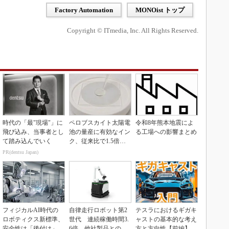
Factory Automation
MONOist トップ
Copyright © ITmedia, Inc. All Rights Reserved.
時代の「最"現場"」に
ペロブスカイト太陽電
令和8年熊本地震によ
飛び込み、当事者とし
池の量産に有効なイン
る工場への影響まとめ
て踏み込んでいく
ク、従来比で1.5倍の
性能向上
PR(dentsu Japan)
フィジカルAI時代の
自律走行ロボット第2
テスラにおけるギガキ
ロボティクス新標準、
世代 連続稼働時間3.
ャストの基本的な考え
安全性は「後付け」で
6倍、他社製品との連
方と方向性【前編】