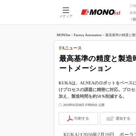
工
産
メディア
脱
つながる技術
AI×技術
MONOist
>
Factory Automation
>
最高基準の精度と製
つながる工場
AI×設備
つながるサービ
Physical
FAニュース
最高基準の精度と製造
ートメーション
KUKAは、ALNEAのロボットをベー
けプロセスの課題に精密に対応。プロセ
加え、製造時間を約50％削減する。
2016年03月08日 07時00分 公開
印刷する
通知する
KUKAは2016年2月19日、ポ