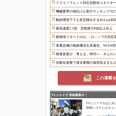
ドライ／ウェット対応自動光コネクター
機械業界の他社けん制力ランキング202
動的環境下でも安定検出するIO-Link
最高速度1.5倍、定格推力9倍以上向上
耐環境リモートI/Oに－25～＋75℃
産業設備の無線通信を高速化、Wi-Fi
検査装置が「考える」時代へ オムロンが
自動化進展で保全業務の負荷高まるも
この連載
FAメルマガ 登録募集中！
FAニュースをはじめ
制御システムセキュ