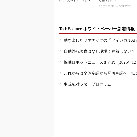
Rデモを披露
PR(FINCHI on GOETHE)
TechFactory ホワイトペーパー新着情報
動き出したファナックの「フィジカルAI
自動外観検査はなぜ現場で定着しない？
協働ロボットニュースまとめ（2025年12月
これからは全体空調から局所空調へ、低
生成AI対ラダープログラム