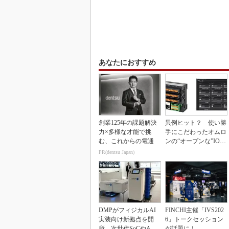
あなたにおすすめ
創業125年の課題解決
異例ヒット？ 使い勝
力×多様な才能で挑
手にこだわったオムロ
む、これからの電通
ンの“オープンな”IO-L
inkマスター
PR(dentsu Japan)
DMPがフィジカルAI
FINCHI主催「IVS202
実装向け新拠点を開
6」トークセッション
所、次世代SoCやAM
が話題に！