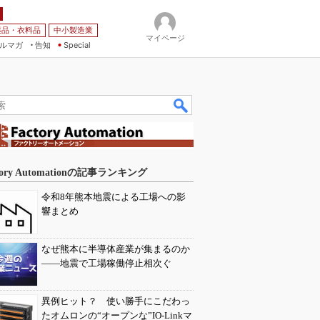
薬品・衣料品
中小製造業
マイページ
ルマガ
告知
Special
tory Automationの記事ランキング
令和8年熊本地震による工場への影
響まとめ
なぜ熊本に半導体産業が集まるのか
――地震で工場稼働停止相次ぐ
異例ヒット？ 使い勝手にこだわっ
たオムロンの“オープンな”IO-Linkマ