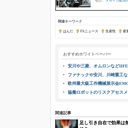
ぜひ、
メルマガ配信
関連キーワード
はんだ
|
FAニュース
|
生産性
|
産
おすすめホワイトペーパー
安川や三菱、オムロンなどIIFE
ファナックや安川、川崎重工な
欧州最大級工作機械展示会EMO
協働ロボットのリスクアセスメ
関連記事
足し引き自在で効果は無