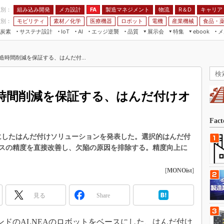
程別：
組み込み開発
メカ設計
製造マネジメント
物流
R＆D
キャリア
FA
業別：
モビリティ
素材／化学
医療機器
ロボット
電機
産業機械
食品・
炭素
サステナ設計
エッジ逆襲
品質
展示会
特集
メ
IoT
AI
ebook
伝承
組み込み開発
CEATEC
読者調査まとめ
編集後記
造時間削減を保証する、はんだ付...
JIMTOF
保全
メカ設計
つながるクルマ
組込み/エッジ コンピューティング
ス
 AI
製造マネジメント
5G
展＆IoT/5Gソリューション展
VR／AR
FA
時間削減を保証する、はんだ付けオ
IIFES
モビリティ
フィールドサービス
国際ロボット展
素材／化学
FPGA
Fac
ジャパンモビリティショー
組み込み画像技術
スにしたはんだ付けソリューションを発表した。選択的はんだ付
TECHNO-FRONTIER
スの精度を直接改善し、欠陥の原因を排除する。精度向上に
組み込みモデリング
人テク展
Windows Embedded
[
MONOist
]
スマート工場EXPO
車載ソフト開発
EdgeTech+
見る
Share
ISO26262
日本ものづくりワールド
無償設計ツール
AUTOMOTIVE WORLD
ーランドのALNEAのロボットをベースにした、はんだ付け