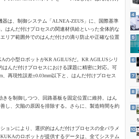
3Dプリンタ
産業オープンネット展
デジタルツインとCAE
器は、制御システム「ALNEA-ZEUS」に、国際基準
S＆OP
の。はんだ付けプロセスの関連材供給といった全体的な
インダストリー4.0
業エリア範囲外でのはんだ付けの滴り防止や正確な位置
イノベーション
製造業ビッグデータ
小型ロボットがKR AGILUSだ。KR AGILUSシリ
メイドインジャパン
」は、選択的はんだ付けプロセスにおける課題に精密に対応。可
植物工場
mm、再現性誤差±0.03mm以下と、はんだ付けプロセス
知財マネジメント
海外生産
だごての動きを制御しつつ、回路基板を固定位置に維持。はん
グローバル設計・開発
改善し、欠陥の原因を排除する。さらに、製造時間を約
制御セキュリティ
新型コロナへの対応
ションにより、選択的はんだ付けプロセスの全パラメ
KUKAのロボットが提供するデータは、全てシステム