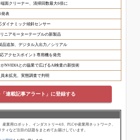
端面クリーナー、清掃回数最大6倍に
5発表
対応ダイナミック傾斜センサー
 リニアモーターテーブルの新製品
対応製品追加、デジタル入出力／シリアル
6対応アクセスポイント専用機を発売
NVIDIAとの協業で広げるAI検査の新技術
人員未拡充、実態調査で判明
を「連載記事アラート」に登録する
、産業用ロボット、インダストリー4.0、PLCや産業用ネットワーク、
リティなど注目の話題をまとめてお届けしています。