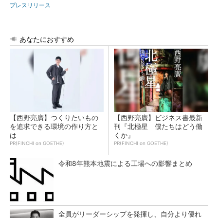
プレスリリース
あなたにおすすめ
【西野亮廣】つくりたいもの
【西野亮廣】ビジネス書最新
を追求できる環境の作り方と
刊『北極星 僕たちはどう働
は
くか』
PR(FINCHI on GOETHE)
PR(FINCHI on GOETHE)
令和8年熊本地震による工場への影響まとめ
全員がリーダーシップを発揮し、自分より優れ