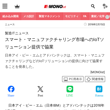
組み込み開発
メカ設計
製造マネジメント
モビリティ
FA
素材／化学
ニュース
2016年2月15日
製造ITニュース
スマート・マニュファクチャリング市場へのIoTソ
リューション提供で協業
日本アイ・ビー・エムとアドバンテックは、スマート・マニュフ
ァクチャリングなどのIoTソリューションの提供に向けて協業す
ることを発表した。
[MONOist]
PC用表示
関連情報
Share
Post
LINE
Hatena
日本アイ・ビー・エム（日本IBM）とアドバンテックは2016年