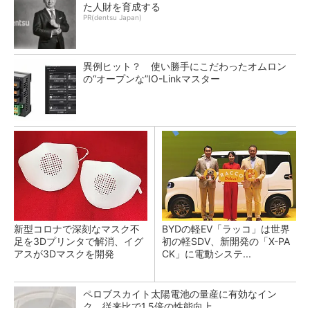
た人財を育成する
PR(dentsu Japan)
異例ヒット？ 使い勝手にこだわったオムロン
の“オープンな”IO-Linkマスター
新型コロナで深刻なマスク不
BYDの軽EV「ラッコ」は世界
足を3Dプリンタで解消、イグ
初の軽SDV、新開発の「X-PA
アスが3Dマスクを開発
CK」に電動システ...
ペロブスカイト太陽電池の量産に有効なイン
ク、従来比で1.5倍の性能向上