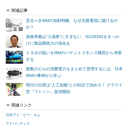
関連記事
恐るべきIBMの知財戦略、なぜ太陽電池に賭けるの
か？
規格準拠は“入場券”にすぎない、ISO26262をきっか
けに製品開発力の強化を
トヨタの狙いをIBMのパテントコモンズ構想から考察
する
複数のビルの消費電力をまとめて管理するには、日本
IBMの事例から学ぶ
明日の出荷は“人工知能”との対話で決めろ！ クラウド
型「ワトソン」提供開始
関連リンク
日本アイ・ビー・エム
アドバンテック