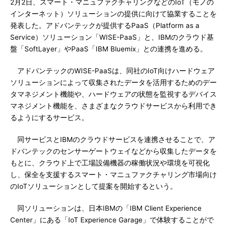
2月2日、スマート・マニュファクチャリングなどのIoT（モノの
インターネット）ソリューションの提供に向けて協業することを
発表した。アドバンテックが提供するPaaS（Platform as a
Service）ソリューション「WISE-PaaS」と、IBMのクラウド基
盤「SoftLayer」やPaaS「IBM Bluemix」との連携を進める。
アドバンテックのWISE-PaaSは、同社のIoT向けハードウェア
ソリューションによって収集されたデータを活用するためのデー
タマネジメント機能や、ハードウェアの状態を監視するデバイス
マネジメント機能を、さまざまなクラウドサービスから利用でき
るようにするサービス。
同サービスとIBMのクラウドサービスを連携させることで、ア
ドバンテックのセンサーゲートウェイなどから収集したデータを
もとに、クラウド上で工場設備機器の稼働状況や環境を可視化
し、保全を支援するスマート・マニュファクチャリング市場向け
のIoTソリューションとして提案を開始するという。
同ソリューションは、日本IBMの「IBM Client Experience
Center」にある「IoT Experience Garage」で体験することがで