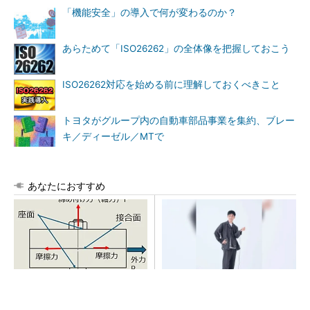
「機能安全」の導入で何が変わるのか？
あらためて「ISO26262」の全体像を把握しておこう
ISO26262対応を始める前に理解しておくべきこと
トヨタがグループ内の自動車部品事業を集約、ブレー
キ／ディーゼル／MTで
あなたにおすすめ
「取りあえずボルトで固定」
【西野亮廣】つくりたいもの
は禁物 締結部設計で押さえ
を追求できる環境の作り方と