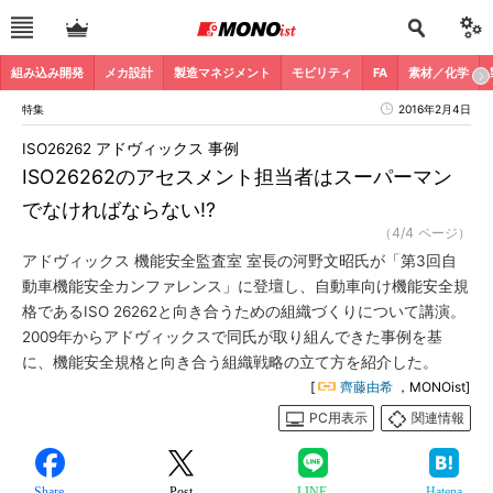
組み込み開発
メカ設計
製造マネジメント
モビリティ
FA
素材／化学
特集
2016年2月4日
ISO26262 アドヴィックス 事例
ISO26262のアセスメント担当者はスーパーマン
でなければならない!?
（4/4 ページ）
アドヴィックス 機能安全監査室 室長の河野文昭氏が「第3回自
動車機能安全カンファレンス」に登壇し、自動車向け機能安全規
格であるISO 26262と向き合うための組織づくりについて講演。
2009年からアドヴィックスで同氏が取り組んできた事例を基
に、機能安全規格と向き合う組織戦略の立て方を紹介した。
[
齊藤由希
，MONOist]
PC用表示
関連情報
Share
Post
LINE
Hatena