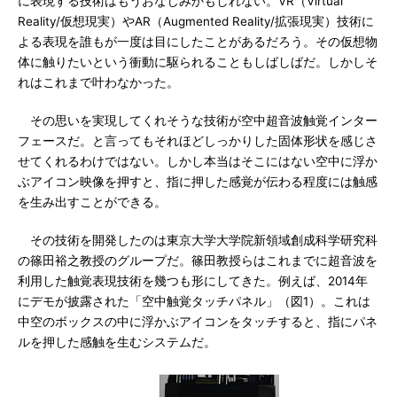
に表現する技術はもうおなじみかもしれない。VR（Virtual
Reality/仮想現実）やAR（Augmented Reality/拡張現実）技術に
よる表現を誰もが一度は目にしたことがあるだろう。その仮想物
体に触りたいという衝動に駆られることもしばしばだ。しかしそ
れはこれまで叶わなかった。
その思いを実現してくれそうな技術が空中超音波触覚インター
フェースだ。と言ってもそれほどしっかりした固体形状を感じさ
せてくれるわけではない。しかし本当はそこにはない空中に浮か
ぶアイコン映像を押すと、指に押した感覚が伝わる程度には触感
を生み出すことができる。
その技術を開発したのは東京大学大学院新領域創成科学研究科
の篠田裕之教授のグループだ。篠田教授らはこれまでに超音波を
利用した触覚表現技術を幾つも形にしてきた。例えば、2014年
にデモが披露された「空中触覚タッチパネル」（図1）。これは
中空のボックスの中に浮かぶアイコンをタッチすると、指にパネ
ルを押した感触を生むシステムだ。