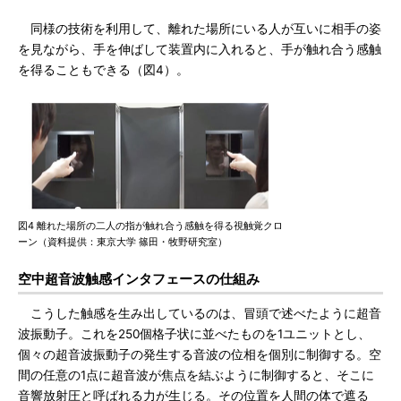
同様の技術を利用して、離れた場所にいる人が互いに相手の姿
を見ながら、手を伸ばして装置内に入れると、手が触れ合う感触
を得ることもできる（図4）。
図4 離れた場所の二人の指が触れ合う感触を得る視触覚クロ
ーン（資料提供：東京大学 篠田・牧野研究室）
空中超音波触感インタフェースの仕組み
こうした触感を生み出しているのは、冒頭で述べたように超音
波振動子。これを250個格子状に並べたものを1ユニットとし、
個々の超音波振動子の発生する音波の位相を個別に制御する。空
間の任意の1点に超音波が焦点を結ぶように制御すると、そこに
音響放射圧と呼ばれる力が生じる。その位置を人間の体で遮る