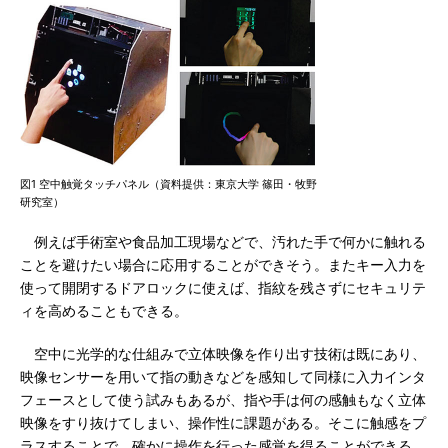
図1 空中触覚タッチパネル（資料提供：東京大学 篠田・牧野
研究室）
例えば手術室や食品加工現場などで、汚れた手で何かに触れる
ことを避けたい場合に応用することができそう。またキー入力を
使って開閉するドアロックに使えば、指紋を残さずにセキュリテ
ィを高めることもできる。
空中に光学的な仕組みで立体映像を作り出す技術は既にあり、
映像センサーを用いて指の動きなどを感知して同様に入力インタ
フェースとして使う試みもあるが、指や手は何の感触もなく立体
映像をすり抜けてしまい、操作性に課題がある。そこに触感をプ
ラスすることで、確かに操作を行った感覚を得ることができる。