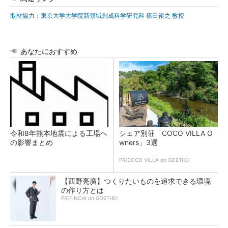
取材協力：東京大学大学院新領域創成科学研究科 篠田裕之 教授
あなたにおすすめ
令和8年熊本地震による工場へ
シェア別荘「COCO VILLA O
の影響まとめ
wners」3選
PR(COCO VILLA on GOETHE)
【西野亮廣】つくりたいものを追求できる環境
の作り方とは
PR(FINCHI on GOETHE)