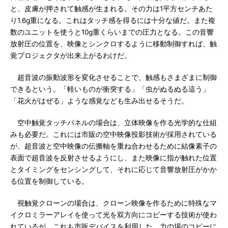
と、皮膚が押されて触感が生まれる。その力は1平方センチあた
り1.6g重になる。これはタッチ感を得るには十分な値だ。また複
数のユニットを使うと10g重くらいまでの圧力となる。この音響
放射圧の位置を、映像とシンクロするように移動制御すれば、触
覚プロジェクタが出来上がるわけだ。
超音波の振動波形を変化させることで、触感もさまざまに制御
できるという。「軽いものが衝突する」「虫がぬるぬる這う」
「花火がはぜる」ような感覚なども生み出せるそうだ。
空中触覚タッチパネルの場合は、立体映像を作る光学的な仕組
みも必要だ。これには市販の空中映像投影技術が採用されている
が、超音波と空中映像の伝搬軸を重ね合わせるために結像素子の
表面で超音波を反射させるようにし、また映像に指が触れた位置
とタイミングをセンシングして、それに応じて音響放射圧がかか
る位置を制御している。
視触覚クローンの場合は、クローン映像を作るために特殊なマ
イクロミラーアレイを使って光を双方向にコピーする技術が使わ
れているが、これも市販デバイスを利用した。力の場のコピーに