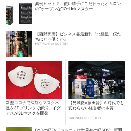
異例ヒット？ 使い勝手にこだわったオムロン
の“オープンな”IO-Linkマスター
【西野亮廣】ビジネス書最新刊『北極星 僕た
ちはどう働くか』
PR(FINCHI on GOETHE)
新型コロナで深刻なマスク不
【見城徹×藤田晋】AI時代でも
足を3Dプリンタで解消、イグ
変わらない経営者の本質
アスが3Dマスクを開発
PR(FINCHI on GOETHE)
BYDの軽EV「ラッコ」は世界初の軽SDV、新開