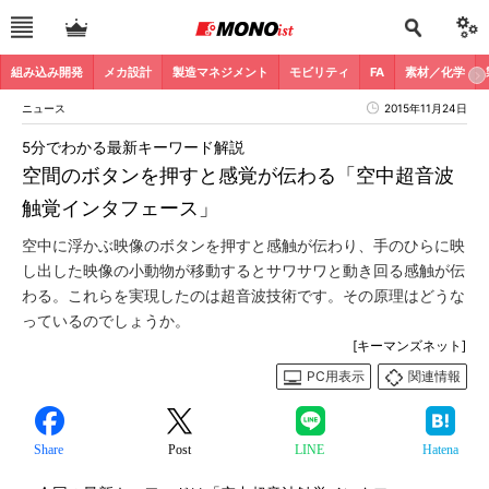
組み込み開発
メカ設計
製造マネジメント
モビリティ
FA
素材／化学
ニュース
2015年11月24日
5分でわかる最新キーワード解説
空間のボタンを押すと感覚が伝わる「空中超音波
触覚インタフェース」
空中に浮かぶ映像のボタンを押すと感触が伝わり、手のひらに映
し出した映像の小動物が移動するとサワサワと動き回る感触が伝
わる。これらを実現したのは超音波技術です。その原理はどうな
っているのでしょうか。
[キーマンズネット]
PC用表示
関連情報
Share
Post
LINE
Hatena