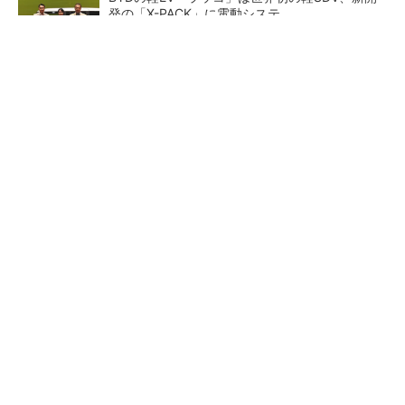
発の「X-PACK」に電動システ...
ペロブスカイト太陽電池の量産に有効なイン
ク、従来比で1.5倍の性能向上
【レベル14】生成AIを味方に、3D CADを使い
こなそう！
【見城徹×藤田晋】AI時代でも
狭小な駐車場に、シャープが