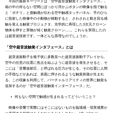
今回の最新キーワードは「空中超音波触覚インタフェース」。
箱の中の何もない空間にぽっかり浮かぶボタンの映像を指で触る
と「ポチリ」と接触感が伝わる空中触感タッチパネル、手のひら
に投射した映像中の小動物が移動すると、さわさわと動き回る感
触を覚える触覚プロジェクタ、光学的に再現した3次元クローン
物体を押すと実物が傾く触覚クローン……。これらを実現したの
は超音波技術です。一体どんな原理なのでしょうか。
「空中超音波触覚インタフェース」とは
超音波振動子を格子状に多数並べた超音波振動子アレイから、
空中の任意の位置に焦点を結ぶように超音波を発生させると、そ
こには「音響放射圧」と呼ばれる圧力が生じる。その位置に人間
の手指などがあれば、表面に押されるような触覚刺激が生まれ
る。この現象を利用して、バーチャルリアリティの世界に触覚を
追加するのが「空中超音波触覚インターフェース」だ。
何もない空間で触感が生まれるってどういうこと？
映像や音響で実際にはそこにはないものを臨場感・現実感豊か