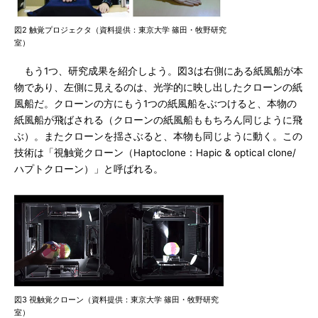
図2 触覚プロジェクタ（資料提供：東京大学 篠田・牧野研究
室）
もう1つ、研究成果を紹介しよう。図3は右側にある紙風船が本
物であり、左側に見えるのは、光学的に映し出したクローンの紙
風船だ。クローンの方にもう1つの紙風船をぶつけると、本物の
紙風船が飛ばされる（クローンの紙風船ももちろん同じように飛
ぶ）。またクローンを揺さぶると、本物も同じように動く。この
技術は「視触覚クローン（Haptoclone：Hapic & optical clone/
ハプトクローン）」と呼ばれる。
図3 視触覚クローン（資料提供：東京大学 篠田・牧野研究
室）