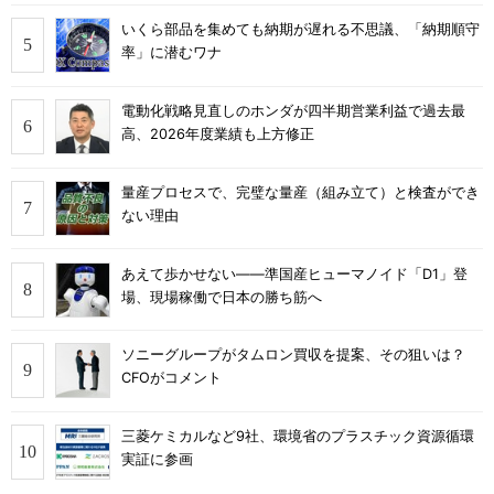
いくら部品を集めても納期が遅れる不思議、「納期順守
率」に潜むワナ
電動化戦略見直しのホンダが四半期営業利益で過去最
高、2026年度業績も上方修正
量産プロセスで、完璧な量産（組み立て）と検査ができ
ない理由
あえて歩かせない――準国産ヒューマノイド「D1」登
場、現場稼働で日本の勝ち筋へ
ソニーグループがタムロン買収を提案、その狙いは？
CFOがコメント
三菱ケミカルなど9社、環境省のプラスチック資源循環
実証に参画