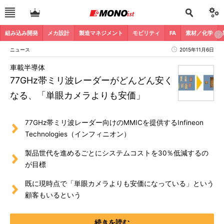
組み込み開発
メカ設計
製造マネジメント
モビリティ
FA
素材／化学
ニュース
2015年11月6日
車載半導体
77GHz帯ミリ波レーダーがどんどん安く
なる、「単眼カメラよりも安価」
77GHz帯ミリ波レーダー向けのMMICを提供するInfineon
Technologies（インフィニオン）
製品世代を進めるごとにシステムコストを30％低減するの
が目標
既に現時点で「単眼カメラよりも安価になっている」という
顧客もいるという
続きを読む