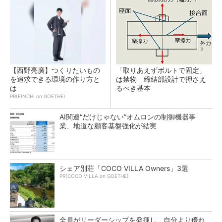
【西野亮廣】つくりたいもの
「取りあえずボルトで固定」
を追求できる環境の作り方と
は禁物 締結部設計で押さえ
は
るべき基本
PR(FINCHI on GOETHE)
AI関連“だけじゃない”オムロンの制御機器事
業、地道な顧客基盤強化が結実
シェア別荘「COCO VILLA Owners」3選
PR(COCO VILLA on GOETHE)
全員がリーダーシップを発揮し、自分より優れ