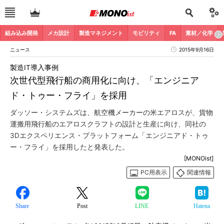
組み込み開発
メカ設計
製造マネジメント
モビリティ
FA
素材／化学
ニュース
2015年9月16日
製造IT導入事例
次世代型飛行船の商用化に向け、「エンジニア
ド・トゥー・フライ」を採用
ダッソー・システムズは、航空機メーカーの米エアロスが、貨物
運搬用飛行船のエアロスクラフトの設計と生産に向け、同社の
3Dエクスペリエンス・プラットフォーム「エンジニアド・トゥ
ー・フライ」を採用したと発表した。
[MONOist]
PC用表示
関連情報
Share
Post
LINE
Hatena