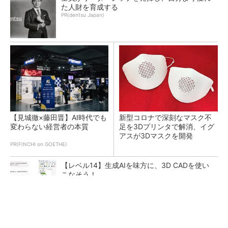
た人財を育成する
PR(dentsu Japan)
【見城徹×藤田晋】AI時代でも
新型コロナで深刻なマスク不
変わらない経営者の本質
足を3Dプリンタで解消、イグ
アスが3Dマスクを開発
PR(FINCHI on GOETHE)
【レベル14】生成AIを味方に、3D CADを使い
こなそう！
令和8年熊本地震による工場への影響まとめ