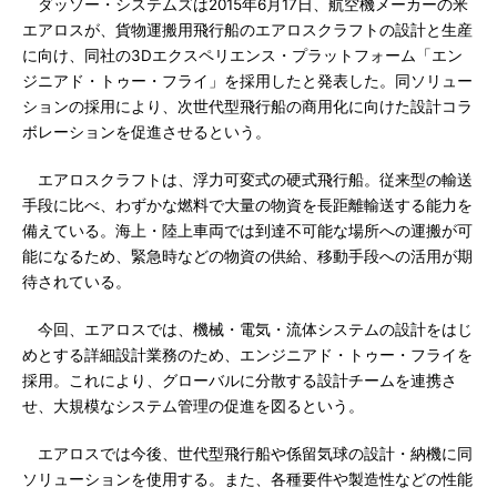
ダッソー・システムズは2015年6月17日、航空機メーカーの米
エアロスが、貨物運搬用飛行船のエアロスクラフトの設計と生産
に向け、同社の3Dエクスペリエンス・プラットフォーム「エン
ジニアド・トゥー・フライ」を採用したと発表した。同ソリュー
ションの採用により、次世代型飛行船の商用化に向けた設計コラ
ボレーションを促進させるという。
エアロスクラフトは、浮力可変式の硬式飛行船。従来型の輸送
手段に比べ、わずかな燃料で大量の物資を長距離輸送する能力を
備えている。海上・陸上車両では到達不可能な場所への運搬が可
能になるため、緊急時などの物資の供給、移動手段への活用が期
待されている。
今回、エアロスでは、機械・電気・流体システムの設計をはじ
めとする詳細設計業務のため、エンジニアド・トゥー・フライを
採用。これにより、グローバルに分散する設計チームを連携さ
せ、大規模なシステム管理の促進を図るという。
エアロスでは今後、世代型飛行船や係留気球の設計・納機に同
ソリューションを使用する。また、各種要件や製造性などの性能