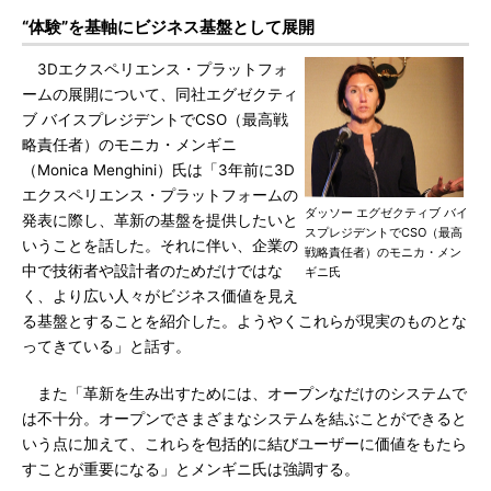
“体験”を基軸にビジネス基盤として展開
3Dエクスペリエンス・プラットフォ
ームの展開について、同社エグゼクティ
ブ バイスプレジデントでCSO（最高戦
略責任者）のモニカ・メンギニ
（Monica Menghini）氏は「3年前に3D
エクスペリエンス・プラットフォームの
ダッソー エグゼクティブ バイ
発表に際し、革新の基盤を提供したいと
スプレジデントでCSO（最高
いうことを話した。それに伴い、企業の
戦略責任者）のモニカ・メン
中で技術者や設計者のためだけではな
ギニ氏
く、より広い人々がビジネス価値を見え
る基盤とすることを紹介した。ようやくこれらが現実のものとな
ってきている」と話す。
また「革新を生み出すためには、オープンなだけのシステムで
は不十分。オープンでさまざまなシステムを結ぶことができると
いう点に加えて、これらを包括的に結びユーザーに価値をもたら
すことが重要になる」とメンギニ氏は強調する。