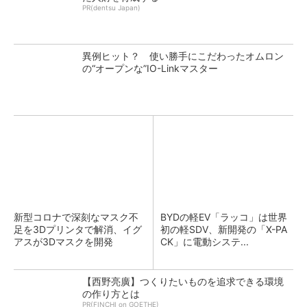
PR(dentsu Japan)
異例ヒット？ 使い勝手にこだわったオムロン
の“オープンな”IO-Linkマスター
新型コロナで深刻なマスク不
BYDの軽EV「ラッコ」は世界
足を3Dプリンタで解消、イグ
初の軽SDV、新開発の「X-PA
アスが3Dマスクを開発
CK」に電動システ...
【西野亮廣】つくりたいものを追求できる環境
の作り方とは
PR(FINCHI on GOETHE)