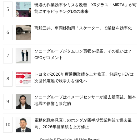
現場の作業効率やミスを改善 XRグラス「MiRZA」が可
能にするピッキングDXの未来
商船三井、車両移動用「スケーター」で業務を効率化
ソニーグループがタムロン買収を提案、その狙いは？
CFOがコメント
トヨタが2026年度通期業績を上方修正、好調なHEVは
次世代電池で競争力を強化へ
ソニーグループはイメージセンサーが過去最高益、熊本
地震の影響も限定的
電動化戦略見直しのホンダが四半期営業利益で過去最
高、2026年度業績も上方修正
Copyright © ITmedia Inc. All Rights Reserved.