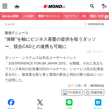
組み込み開発
メカ設計
製造マネジメント
モビリティ
FA
素材／化学
ニュース
2015年6月3日
製造ITニュース
“体験”を軸にビジネス基盤の提供を狙うダッソ
ー、競合CADとの連携も可能に
（1/2 ページ）
ダッソー・システムズは年次ユーザーイベント
「3DEXPERIENCE FORUM JAPAN 2015」を開催。それに先立ち
フランス本社の社長兼CEOのベルナール・シャーレス氏が記者会
見を行い、製造業を取り巻く環境の変化と同社の取り組みについ
て説明した。
[
三島一孝
，MONOist]
PC用表示
関連情報
Share
Post
LINE
Hatena