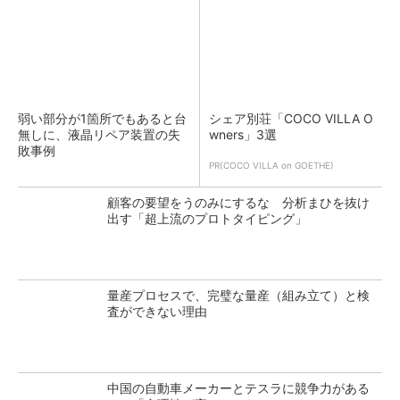
弱い部分が1箇所でもあると台
シェア別荘「COCO VILLA O
無しに、液晶リペア装置の失
wners」3選
敗事例
PR(COCO VILLA on GOETHE)
顧客の要望をうのみにするな 分析まひを抜け
出す「超上流のプロトタイピング」
量産プロセスで、完璧な量産（組み立て）と検
査ができない理由
中国の自動車メーカーとテスラに競争力がある