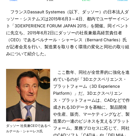
フランスDassault Systemes（以下、ダッソー）の日本法人ダ
ッソー・システムズは2015年6月3～4日、都内でユーザーイベン
ト「3DEXPERIENCE FORUM JAPAN 2015」を開催。同イベント
に先立ち、2015年6月2日にダッソーの社長兼最高経営責任者
（CEO）であるベルナール・シャーレス（Bernard Charles）氏
が記者会見を行い、製造業を取り巻く環境の変化と同社の取り組
みについて紹介した。
ここ数年、同社が全世界的に強化を進
めているのが「3Dエクスペリエンス・
プラットフォーム（3D Experience
Platform）」だ。3Dエクスぺリエン
ス・プラットフォームは、CADなどで作
成される3Dデータを基軸に、製品開発
や生産、販売、マーケティングなど、製
造業の一連のビジネスを支えるプラット
ダッソー 社長兼CEOであるベ
フォーム。業務プロセスに応じて、同社
ルナール・シャーレス氏
のCADソフト「CATIA」や「DELMIA」