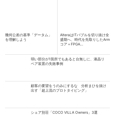
幾何公差の基準「データム」
AlteraはITバブルを切り抜け全
を理解しよう
盛期へ、時代を先取りしたArm
コア＋FPGA...
弱い部分が1箇所でもあると台無しに、液晶リ
ペア装置の失敗事例
顧客の要望をうのみにするな 分析まひを抜け
出す「超上流のプロトタイピング」
シェア別荘「COCO VILLA Owners」3選