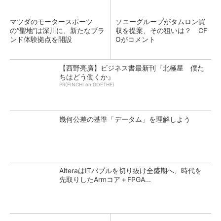
マツダのモータースポーツ
ソニーグループがタムロン買
の“聖地”は深川に、新たなブラ
収を提案、その狙いは？ CF
ンド体験拠点を開設
Oがコメント
【西野亮廣】ビジネス書最新刊『北極星 僕た
ちはどう働くか』
PR(FINCHI on GOETHE)
幾何公差の基準「データム」を理解しよう
AlteraはITバブルを切り抜け全盛期へ、時代を
先取りしたArmコア＋FPGA...