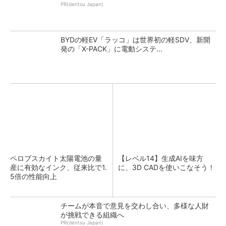
PR(dentsu Japan)
BYDの軽EV「ラッコ」は世界初の軽SDV、新開
発の「X-PACK」に電動システ...
ペロブスカイト太陽電池の量
【レベル14】生成AIを味方
産に有効なインク、従来比で1.
に、3D CADを使いこなそう！
5倍の性能向上
チームが本音で意見を交わし合い、多様な人財
が挑戦できる組織へ
PR(dentsu Japan)