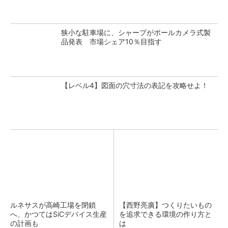
狭小な駐車場に、シャープがポールカメラ式製
品発表 市場シェア10％目指す
【レベル4】図面の穴寸法の表記を攻略せよ！
ルネサスが高崎工場を閉鎖
【西野亮廣】つくりたいもの
へ、かつてはSiCデバイス生産
を追求できる環境の作り方と
の計画も
は