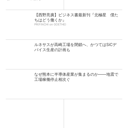
【西野亮廣】ビジネス書最新刊『北極星 僕た
ちはどう働くか』
PR(FINCHI on GOETHE)
ルネサスが高崎工場を閉鎖へ、かつてはSiCデ
バイス生産の計画も
なぜ熊本に半導体産業が集まるのか――地震で
工場稼働停止相次ぐ