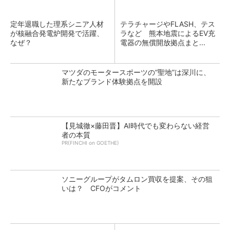
定年退職した理系シニア人材
テラチャージやFLASH、テス
が核融合発電炉開発で活躍、
ラなど 熊本地震によるEV充
なぜ？
電器の無償開放拠点まと...
マツダのモータースポーツの“聖地”は深川に、
新たなブランド体験拠点を開設
【見城徹×藤田晋】AI時代でも変わらない経営
者の本質
PR(FINCHI on GOETHE)
ソニーグループがタムロン買収を提案、その狙
いは？ CFOがコメント