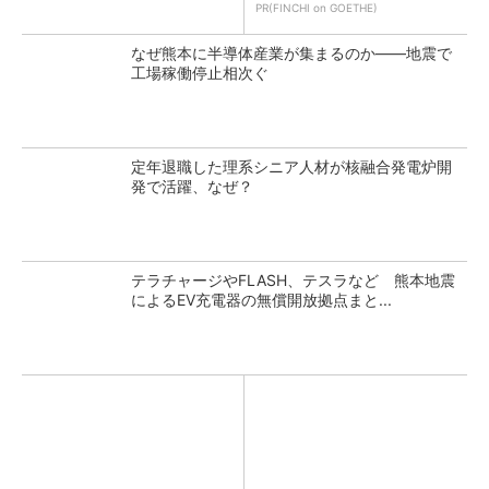
PR(FINCHI on GOETHE)
なぜ熊本に半導体産業が集まるのか――地震で
工場稼働停止相次ぐ
定年退職した理系シニア人材が核融合発電炉開
発で活躍、なぜ？
テラチャージやFLASH、テスラなど 熊本地震
によるEV充電器の無償開放拠点まと...