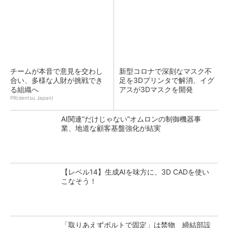
チームが本音で意見を交わし
新型コロナで深刻なマスク不
合い、多様な人財が挑戦でき
足を3Dプリンタで解消、イグ
る組織へ
アスが3Dマスクを開発
PR(dentsu Japan)
AI関連“だけじゃない”オムロンの制御機器事
業、地道な顧客基盤強化が結実
【レベル14】生成AIを味方に、3D CADを使い
こなそう！
「取りあえずボルトで固定」は禁物 締結部設