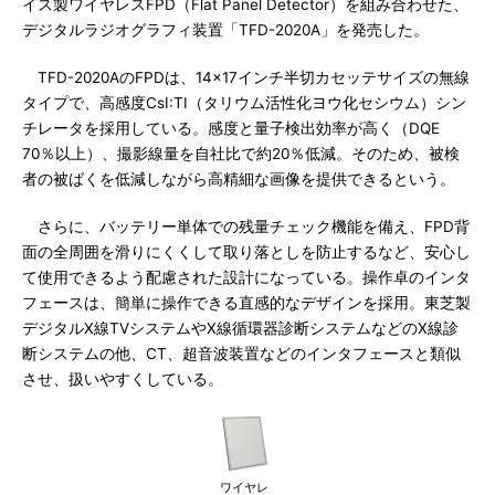
イス製ワイヤレスFPD（Flat Panel Detector）を組み合わせた、
デジタルラジオグラフィ装置「TFD-2020A」を発売した。
TFD-2020AのFPDは、14×17インチ半切カセッテサイズの無線
タイプで、高感度CsI:TI（タリウム活性化ヨウ化セシウム）シン
チレータを採用している。感度と量子検出効率が高く（DQE
70％以上）、撮影線量を自社比で約20％低減。そのため、被検
者の被ばくを低減しながら高精細な画像を提供できるという。
さらに、バッテリー単体での残量チェック機能を備え、FPD背
面の全周囲を滑りにくくして取り落としを防止するなど、安心し
て使用できるよう配慮された設計になっている。操作卓のインタ
フェースは、簡単に操作できる直感的なデザインを採用。東芝製
デジタルX線TVシステムやX線循環器診断システムなどのX線診
断システムの他、CT、超音波装置などのインタフェースと類似
させ、扱いやすくしている。
ワイヤレ