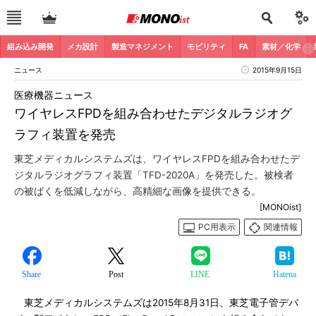
組み込み開発
メカ設計
製造マネジメント
モビリティ
FA
素材／化学
ニュース
2015年9月15日
医療機器ニュース
ワイヤレスFPDを組み合わせたデジタルラジオグ
ラフィ装置を発売
東芝メディカルシステムズは、ワイヤレスFPDを組み合わせたデ
ジタルラジオグラフィ装置「TFD-2020A」を発売した。被検者
の被ばくを低減しながら、高精細な画像を提供できる。
[MONOist]
PC用表示
関連情報
Share
Post
LINE
Hatena
東芝メディカルシステムズは2015年8月31日、東芝電子管デバ