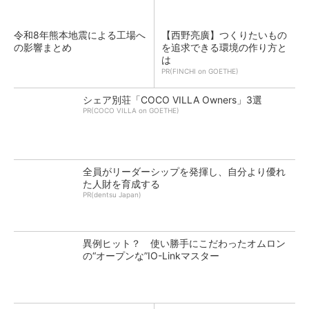
令和8年熊本地震による工場へ
【西野亮廣】つくりたいもの
の影響まとめ
を追求できる環境の作り方と
は
PR(FINCHI on GOETHE)
シェア別荘「COCO VILLA Owners」3選
PR(COCO VILLA on GOETHE)
全員がリーダーシップを発揮し、自分より優れ
た人財を育成する
PR(dentsu Japan)
異例ヒット？ 使い勝手にこだわったオムロン
の“オープンな”IO-Linkマスター