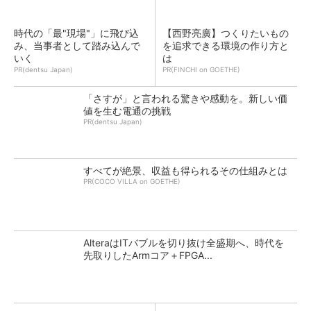
時代の「最"現場"」に飛び込
【西野亮廣】つくりたいもの
み、当事者として踏み込んで
を追求できる環境の作り方と
いく
は
PR(dentsu Japan)
PR(FINCHI on GOETHE)
「さすが」と言われる驚きや感動を。新しい価
値を生む電通の挑戦
PR(dentsu Japan)
すべてが絶景、収益も得られるその仕組みとは
PR(COCO VILLA on GOETHE)
AlteraはITバブルを切り抜け全盛期へ、時代を
先取りしたArmコア＋FPGA...