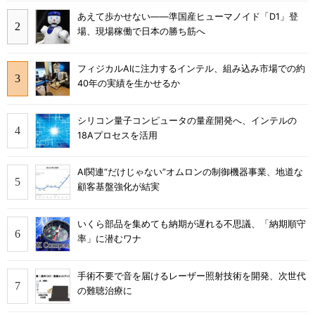
あえて歩かせない――準国産ヒューマノイド「D1」登
場、現場稼働で日本の勝ち筋へ
フィジカルAIに注力するインテル、組み込み市場での約
40年の実績を生かせるか
シリコン量子コンピュータの量産開発へ、インテルの
18Aプロセスを活用
AI関連“だけじゃない”オムロンの制御機器事業、地道な
顧客基盤強化が結実
いくら部品を集めても納期が遅れる不思議、「納期順守
率」に潜むワナ
手術不要で音を届けるレーザー照射技術を開発、次世代
の難聴治療に