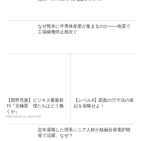
なぜ熊本に半導体産業が集まるのか――地震で
工場稼働停止相次ぐ
【西野亮廣】ビジネス書最新
【レベル4】図面の穴寸法の表
刊『北極星 僕たちはどう働
記を攻略せよ！
くか』
PR(FINCHI on GOETHE)
定年退職した理系シニア人材が核融合発電炉開
発で活躍、なぜ？