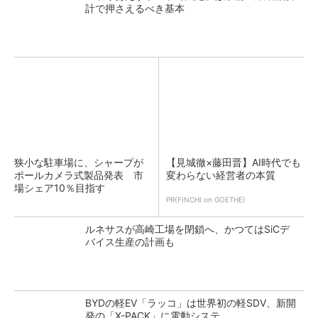
計で押さえるべき基本
狭小な駐車場に、シャープが
【見城徹×藤田晋】AI時代でも
ポールカメラ式製品発表 市
変わらない経営者の本質
場シェア10％目指す
PR(FINCHI on GOETHE)
ルネサスが高崎工場を閉鎖へ、かつてはSiCデ
バイス生産の計画も
BYDの軽EV「ラッコ」は世界初の軽SDV、新開
発の「X-PACK」に電動システ...