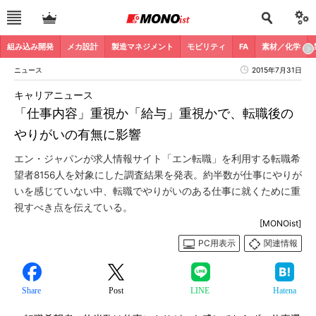
組み込み開発
メカ設計
製造マネジメント
モビリティ
FA
素材／化学
ニュース
2015年7月31日
キャリアニュース
「仕事内容」重視か「給与」重視かで、転職後の
やりがいの有無に影響
エン・ジャパンが求人情報サイト「エン転職」を利用する転職希
望者8156人を対象にした調査結果を発表。約半数が仕事にやりが
いを感じていない中、転職でやりがいのある仕事に就くために重
視すべき点を伝えている。
[MONOist]
PC用表示
関連情報
Share
Post
LINE
Hatena