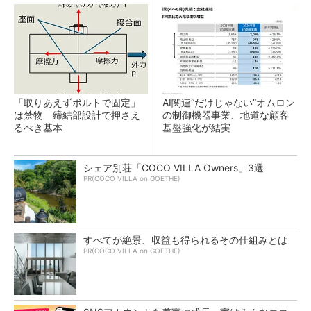
「取りあえずボルトで固定」
AI関連“だけじゃない”オムロン
は禁物 締結部設計で押さえ
の制御機器事業、地道な顧客
るべき基本
基盤強化が結実
シェア別荘「COCO VILLA Owners」3選
PR(COCO VILLA on GOETHE)
すべてが絶景、収益も得られるその仕組みとは
PR(COCO VILLA on GOETHE)