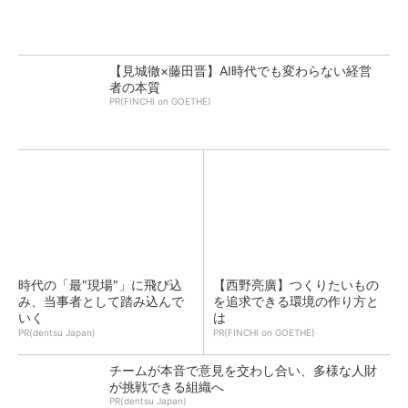
【見城徹×藤田晋】AI時代でも変わらない経営
者の本質
PR(FINCHI on GOETHE)
時代の「最"現場"」に飛び込
【西野亮廣】つくりたいもの
み、当事者として踏み込んで
を追求できる環境の作り方と
いく
は
PR(dentsu Japan)
PR(FINCHI on GOETHE)
チームが本音で意見を交わし合い、多様な人財
が挑戦できる組織へ
PR(dentsu Japan)