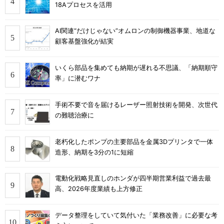
18Aプロセスを活用
AI関連“だけじゃない”オムロンの制御機器事業、地道な
顧客基盤強化が結実
いくら部品を集めても納期が遅れる不思議、「納期順守
率」に潜むワナ
手術不要で音を届けるレーザー照射技術を開発、次世代
の難聴治療に
老朽化したポンプの主要部品を金属3Dプリンタで一体
造形、納期を3分の1に短縮
電動化戦略見直しのホンダが四半期営業利益で過去最
高、2026年度業績も上方修正
データ整理をしていて気付いた「業務改善」に必要な考