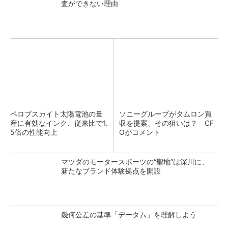
査ができない理由
ペロブスカイト太陽電池の量
ソニーグループがタムロン買
産に有効なインク、従来比で1.
収を提案、その狙いは？ CF
5倍の性能向上
Oがコメント
マツダのモータースポーツの“聖地”は深川に、
新たなブランド体験拠点を開設
幾何公差の基準「データム」を理解しよう