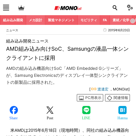
組み込み開発
メカ設計
製造マネジメント
モビリティ
FA
素材／化学
ニュース
2015年6月23日
組み込み開発ニュース
AMD組み込み向けSoC、Samsungの液晶一体シン
クライアントに採用
AMDの組み込み機器向けSoC「AMD Embedded Gシリーズ」
が、Samsung Electronicsのディスプレイ一体型シンクライアン
トの新製品に採用された。
[
渡邊宏
，MONOist]
PC用表示
関連情報
Share
Post
LINE
Hatena
米AMDは2015年6月18日（現地時間）、同社の組み込み機器向