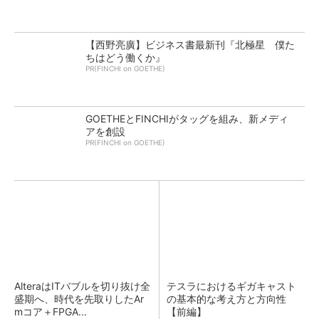
【西野亮廣】ビジネス書最新刊『北極星 僕た
ちはどう働くか』
PR(FINCHI on GOETHE)
GOETHEとFINCHIがタッグを組み、新メディ
アを創設
PR(FINCHI on GOETHE)
AlteraはITバブルを切り抜け全
テスラにおけるギガキャスト
盛期へ、時代を先取りしたAr
の基本的な考え方と方向性
mコア＋FPGA...
【前編】