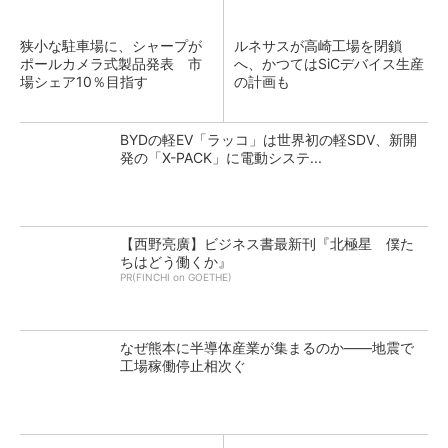
狭小な駐車場に、シャープが
ルネサスが高崎工場を閉鎖
ポールカメラ式製品発表 市
へ、かつてはSiCデバイス生産
場シェア10％目指す
の計画も
BYDの軽EV「ラッコ」は世界初の軽SDV、新開
発の「X-PACK」に電動システ...
【西野亮廣】ビジネス書最新刊『北極星 僕た
ちはどう働くか』
PR(FINCHI on GOETHE)
なぜ熊本に半導体産業が集まるのか――地震で
工場稼働停止相次ぐ