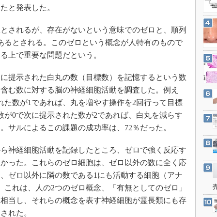
3Dプリンタ
したと発表した。
産業オープンネット展
デジタルツインとCAE
とされるが、存在がないという意味でのゼロと、順列
S＆OP
あるとされる。このゼロという概念が人特有のもので
インダストリー4.0
する上で重要な問題だという。
イノベーション
に提示された白丸の数（目標数）を記憶するという数
製造業ビッグデータ
を含む数に対する脳の神経細胞活動を調査した。例え
メイドインジャパン
れた数が1であれば、丸を増やす操作を2回行って目標
植物工場
数が0で次に提示された数が2であれば、白丸を減らす
知財マネジメント
る。サルによるこの課題の成功率は、72％だった。
海外生産
ら神経細胞活動を記録したところ、ゼロで強く反応す
グローバル設計・開発
つかった。これらのゼロ細胞は、ゼロ以外の数に全く応
制御セキュリティ
、ゼロ以外に隣の数である1にも活動する細胞（アナ
新型コロナへの対応
。これは、人の2つのゼロ概念、「有無としてのゼロ」
れ相当し、それらの概念を表す神経細胞が霊長類にも存
にされた。