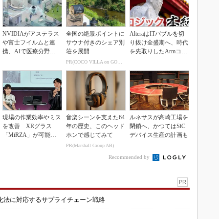
NVIDIAがアステラス
全国の絶景ポイントに
AlteraはITバブルを切
や富士フイルムと連
サウナ付きのシェア別
り抜け全盛期へ、時代
携、AIで医療分野支
荘を展開
を先取りしたArmコア
援へ
＋FPGA...
PR(COCO VILLA on GOETHE)
現場の作業効率やミス
音楽シーンを支えた64
ルネサスが高崎工場を
を改善 XRグラス
年の歴史、このヘッド
閉鎖へ、かつてはSiC
「MiRZA」が可能に
ホンで感じてみて
デバイス生産の計画も
するピッキングDX
PR(Marshall Group AB)
の...
Recommended by
PR
化法に対応するサプライチェーン戦略