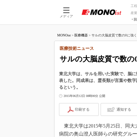
工
産
メディア
脱
つながる技術
AI×技術
MONOist
>
医療機器
>
サルの大脳皮質で数の0に強く反
つながる工場
AI×設備
つながるサービ
Physical
医療技術ニュース
サルの大脳皮質で数の
東北大学は、サルを用いた実験で、脳に
表した。同成果は、霊長類が言葉や数字
るという。
2015年06月12日 08時00分 公開
印刷する
通知する
東北大学は2015年5月25日、
病院の奥山澄人医師らの研究グルー