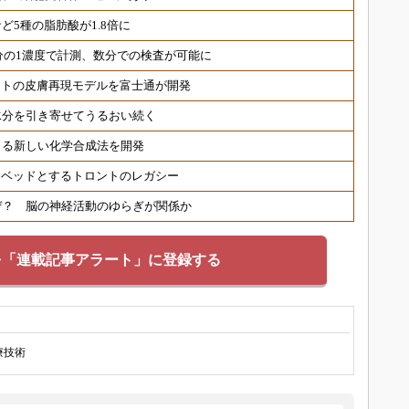
ど5種の脂肪酸が1.8倍に
分の1濃度で計測、数分での検査が可能に
ヒトの皮膚再現モデルを富士通が開発
水分を引き寄せてうるおい続く
きる新しい化学合成法を開発
トベッドとするトロントのレガシー
ぜ？ 脳の神経活動のゆらぎが関係か
を「連載記事アラート」に登録する
療技術