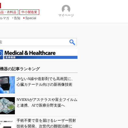
薬品・衣料品
中小製造業
マイページ
ルマガ
告知
Special
機器の記事ランキング
少ないX線や造影剤でも高画質に、
心臓カテーテル向けの新画像技術
NVIDIAがアステラスや富士フイルム
と連携、AIで医療分野支援へ
手術不要で音を届けるレーザー照射
技術を開発、次世代の難聴治療に