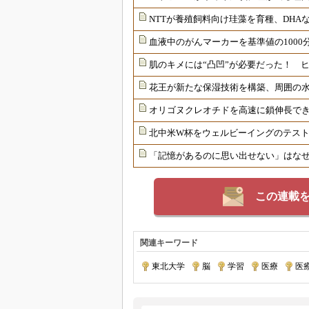
NTTが養殖飼料向け珪藻を育種、DHAな
血液中のがんマーカーを基準値の1000
肌のキメには“凸凹”が必要だった！ 
花王が新たな保湿技術を構築、周囲の
オリゴヌクレオチドを高速に鎖伸長で
北中米W杯をウェルビーイングのテス
「記憶があるのに思い出せない」はな
この連載
関連キーワード
東北大学
|
脳
|
学習
|
医療
|
医