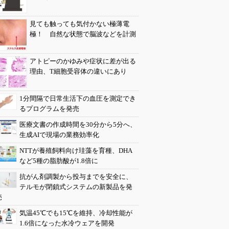
見ても触っても気付かない極薄電
極！ 自然な状態で脳波などを計測
アトピーのかゆみや症状に差が出る
理由、T細胞受容体の違いにあり
1分間隔で日常生活下の血圧を測定でき
るプログラムを発売
医療文書の作成時間を30分から5分へ、
生成AIで現場の業務効率化
NTTが養殖飼料向け珪藻を育種、DHA
など5種の脂肪酸が1.8倍に
抗がん剤調製から投与までを安全に、
テルモが閉鎖式システムの新製品を発
売
気温45℃でも15℃を維持、冷却性能が
1.6倍になった水冷ウェアを開発