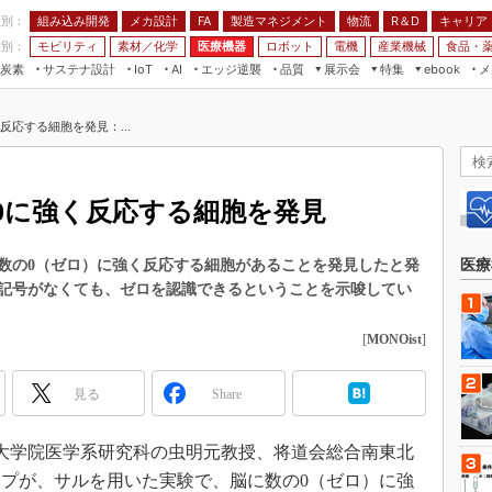
程別：
組み込み開発
メカ設計
製造マネジメント
物流
R＆D
キャリア
FA
業別：
モビリティ
素材／化学
医療機器
ロボット
電機
産業機械
食品・
炭素
サステナ設計
エッジ逆襲
品質
展示会
特集
メ
IoT
AI
ebook
伝承
組み込み開発
CEATEC
読者調査まとめ
編集後記
応する細胞を発見：...
JIMTOF
保全
メカ設計
つながるクルマ
組込み/エッジ コンピューティング
ス
 AI
製造マネジメント
5G
展＆IoT/5Gソリューション展
VR／AR
FA
0に強く反応する細胞を発見
IIFES
モビリティ
フィールドサービス
国際ロボット展
素材／化学
FPGA
数の0（ゼロ）に強く反応する細胞があることを発見したと発
医療
ジャパンモビリティショー
記号がなくても、ゼロを認識できるということを示唆してい
組み込み画像技術
TECHNO-FRONTIER
組み込みモデリング
[
MONOist
]
人テク展
Windows Embedded
スマート工場EXPO
見る
Share
車載ソフト開発
EdgeTech+
ISO26262
日本ものづくりワールド
同大大学院医学系研究科の虫明元教授、将道会総合南東北
無償設計ツール
プが、サルを用いた実験で、脳に数の0（ゼロ）に強
AUTOMOTIVE WORLD