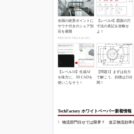
全国の絶景ポイントに
【レベル4】図面の穴
サウナ付きのシェア別
寸法の表記を攻略せ
荘を展開
よ！
PR(COCO VILLA on GOETHE)
【レベル14】生成AI
【問題1】まずは自力
を味方に、3D CADを
で解こう。目標は25分
使いこなそう！
間！
TechFactory ホワイトペーパー新着情報
物流部門任せでは限界？ 改正物流効率