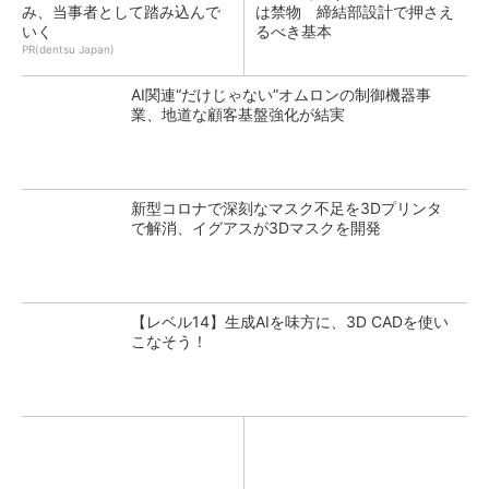
み、当事者として踏み込んで
は禁物 締結部設計で押さえ
いく
るべき基本
PR(dentsu Japan)
AI関連“だけじゃない”オムロンの制御機器事
業、地道な顧客基盤強化が結実
新型コロナで深刻なマスク不足を3Dプリンタ
で解消、イグアスが3Dマスクを開発
【レベル14】生成AIを味方に、3D CADを使い
こなそう！