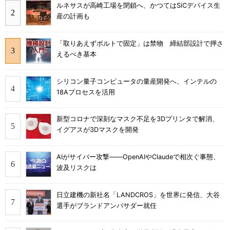
ルネサスが高崎工場を閉鎖へ、かつてはSiCデバイス生
産の計画も
「取りあえずボルトで固定」は禁物 締結部設計で押さ
えるべき基本
シリコン量子コンピュータの量産開発へ、インテルの
18Aプロセスを活用
新型コロナで深刻なマスク不足を3Dプリンタで解消、
イグアスが3Dマスクを開発
AIがサイバー攻撃――OpenAIやClaudeで相次ぐ事態、
波及リスクは
日立建機の新社名「LANDCROS」を世界に発信、大谷
選手がブランドアンバサダー就任