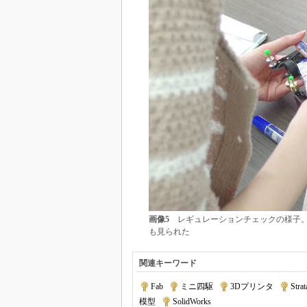
画像5
レギュレーションチェックの様子。
も見られた
関連キーワード
Fab
|
ミニ四駆
|
3Dプリンタ
|
Strat
模型
|
SolidWorks