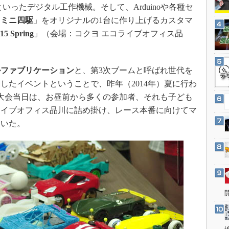
3Dプリンタ
ったデジタル工作機械。そして、Arduinoや各種セ
産業オープンネット展
デジタルツインとCAE
「
ミニ四駆
」をオリジナルの1台に作り上げるカスタマ
 Spring
」（会場：コクヨ エコライブオフィス品
S＆OP
。
インダストリー4.0
イノベーション
ルファブリケーション
と、第3次ブームと呼ばれ世代を
製造業ビッグデータ
したイベントということで、昨年（2014年）夏に行わ
大会当日は、お昼前から多くの参加者、それも子ども
メイドインジャパン
ライブオフィス品川に詰め掛け、レース本番に向けてマ
植物工場
ていた。
知財マネジメント
海外生産
グローバル設計・開発
制御セキュリティ
新型コロナへの対応