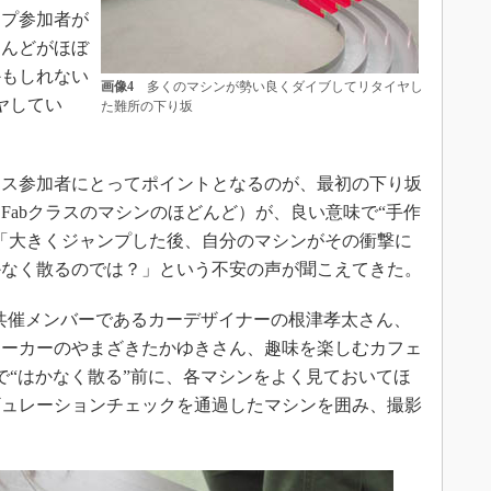
ップ参加者が
とんどがほぼ
かもしれない
画像4
多くのマシンが勢い良くダイブしてリタイヤし
ヤしてい
た難所の下り坂
クラス参加者にとってポイントとなるのが、最初の下り坂
Fabクラスのマシンのほどんど）が、良い意味で“手作
「大きくジャンプした後、自分のマシンがその衝撃に
かなく散るのでは？」という不安の声が聞こえてきた。
の共催メンバーであるカーデザイナーの根津孝太さん、
メーカーのやまざきたかゆきさん、趣味を楽しむカフェ
本番で“はかなく散る”前に、各マシンをよく見ておいてほ
ギュレーションチェックを通過したマシンを囲み、撮影