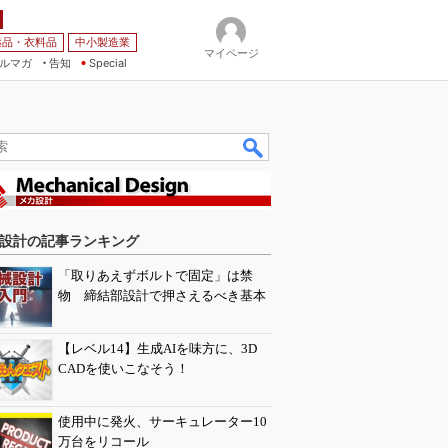
薬品・衣料品
中小製造業
マイページ
ルマガ
告知
Special
設計の記事ランキング
「取りあえずボルトで固定」は禁
物 締結部設計で押さえるべき基本
【レベル14】生成AIを味方に、3D
CADを使いこなそう！
使用中に発火、サーキュレーター10
万台をリコール