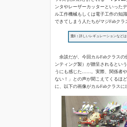
ンタやレーザーカッターといったデ
ル工作機械もしくは電子工作の知識
できてしまう人たちがマジFabク
注1：
詳しいレギュレーションなどは
余談だが、今回カルFabクラスの
ンティング製）が贈呈されるという
うにも感じた……。実際、関係者や
ない！」との声が聞こえてくるほ
に、以下の画像がカルFabクラス