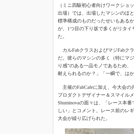
（ミニ四駆初心者向けワークショ
出場）では、出場したマシンのほ
標準構成のものだったせいもある
が、1つ目の下り坂で多くがリタイ
た。
カルFabクラスおよびマジFab
だ。彼らのマシンの多く（特にマジ
り感”のある一品モノであるため、
耐えられるのか？」「一瞬で、は
主催のFabCafeに加え、今大会
プロダクトデザイナー＆スマイル
Shuminovaの面々は、「レース
しい」とコメント。レース前のレ
大会が繰り広げられた。