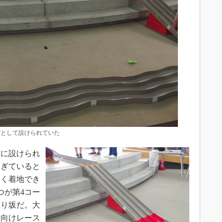
”として設けられていた
前に設けられ
過ぎていると
まく着地でき
つが第4コー
上り坂だ。大
ー向けレース