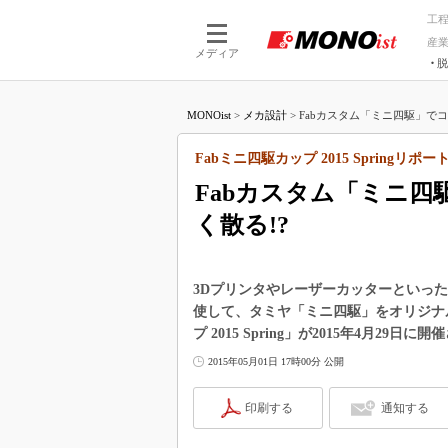
工
産
メディア
脱
つながる技術
AI×技術
MONOist
>
メカ設計
>
Fabカスタム「ミニ四駆」でコ
つながる工場
AI×設備
つながるサービ
Physical
Fabミニ四駆カップ 2015 Springリポー
Fabカスタム「ミニ
く散る!?
3Dプリンタやレーザーカッターといった
使して、タミヤ「ミニ四駆」をオリジナ
プ 2015 Spring」が2015年4月29日に
2015年05月01日 17時00分 公開
印刷する
通知する