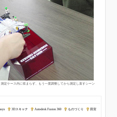
測定ケース内に収まらず、もう一度調整してから測定し直すシーン
asys
|
3Dスキャナ
|
Autodesk Fusion 360
|
ものづくり
|
田宮