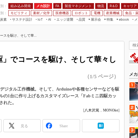
程別：
組み込み開発
メカ設計
製造マネジメント
物流
R＆D
キャリア
FA
業別：
モビリティ
素材／化学
医療機器
ロボット
電機
産業機械
食品・
炭素
サステナ設計
エッジ逆襲
品質
展示会
特集
メ
IoT
AI
ebook
伝承
組み込み開発
CEATEC
読者調査まとめ
編集後記
ースを駆け、そして華...
JIMTOF
保全
メカ設計
つながるクルマ
組込み/エッジ コンピューティング
ス
 AI
製造マネジメント
5G
ト
展＆IoT/5Gソリューション展
VR／AR
FA
四駆」でコースを駆け、そして華々し
IIFES
モビリティ
フィールドサービス
国際ロボット展
素材／化学
FPGA
メカ
（1/5 ページ）
ジャパンモビリティショー
組み込み画像技術
TECHNO-FRONTIER
デジタル工作機械。そして、Arduinoや各種センサーなどを駆
組み込みモデリング
ルの1台に作り上げるカスタマイズレース「Fabミニ四駆カッ
人テク展
Windows Embedded
開催された。
スマート工場EXPO
[
八木沢篤
，
MONOist
]
車載ソフト開発
EdgeTech+
ISO26262
日本ものづくりワールド
見る
Share
無償設計ツール
AUTOMOTIVE WORLD