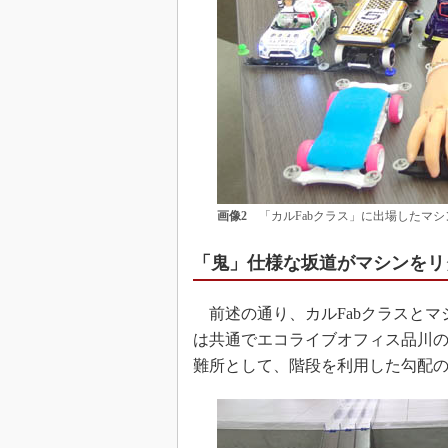
画像2
「カルFabクラス」に出場したマ
「鬼」仕様な坂道がマシンをリ
前述の通り、カルFabクラスとマ
は共通でエコライブオフィス品川
難所として、階段を利用した勾配の