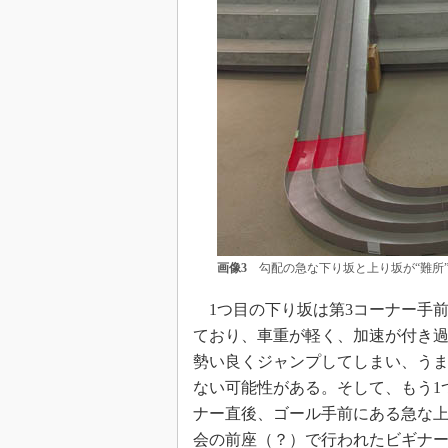
画像3
勾配の急な下り坂と上り坂が“難所
1つ目の下り坂は第3コーナー手
ており、車重が軽く、加速が付き
勢い良くジャンプしてしまい、う
ない可能性がある。そして、もう1
ナー直後、ゴール手前にある急な
会の前座（？）で行われたビギナ