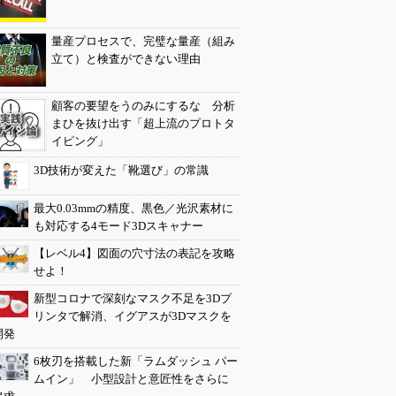
量産プロセスで、完璧な量産（組み
立て）と検査ができない理由
顧客の要望をうのみにするな 分析
まひを抜け出す「超上流のプロトタ
イピング」
3D技術が変えた「靴選び」の常識
最大0.03mmの精度、黒色／光沢素材に
も対応する4モード3Dスキャナー
【レベル4】図面の穴寸法の表記を攻略
せよ！
新型コロナで深刻なマスク不足を3Dプ
リンタで解消、イグアスが3Dマスクを
開発
6枚刃を搭載した新「ラムダッシュ パー
ムイン」 小型設計と意匠性をさらに