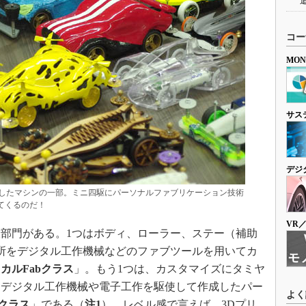
コー
MO
サス
デジ
場したマシンの一部。ミニ四駆にパーソナルファブリケーション技術
てくるのだ！
VR
技部門がある。1つはボディ、ローラー、ステー（補助
所をデジタル工作機械などのファブツールを用いてカ
「
カルFabクラス
」。もう1つは、カスタマイズにタミヤ
、デジタル工作機械や電子工作を駆使して作成したパー
よく
bクラス
」である（
注1
）。レベル感で言えば、3Dプリ