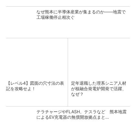
なぜ熊本に半導体産業が集まるのか――地震で
工場稼働停止相次ぐ
【レベル4】図面の穴寸法の表
定年退職した理系シニア人材
記を攻略せよ！
が核融合発電炉開発で活躍、
なぜ？
テラチャージやFLASH、テスラなど 熊本地震
によるEV充電器の無償開放拠点まと...