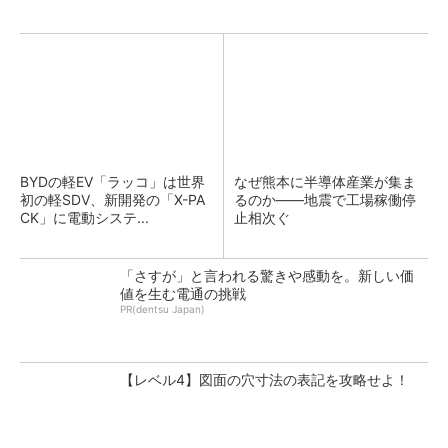
BYDの軽EV「ラッコ」は世界
なぜ熊本に半導体産業が集ま
初の軽SDV、新開発の「X-PA
るのか――地震で工場稼働停
CK」に電動システ...
止相次ぐ
「さすが」と言われる驚きや感動を。新しい価
値を生む電通の挑戦
PR(dentsu Japan)
【レベル4】図面の穴寸法の表記を攻略せよ！