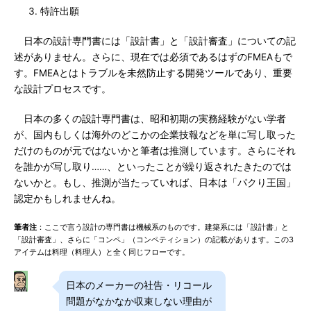
特許出願
日本の設計専門書には「設計書」と「設計審査」についての記
述がありません。さらに、現在では必須であるはずのFMEAもで
す。FMEAとはトラブルを未然防止する開発ツールであり、重要
な設計プロセスです。
日本の多くの設計専門書は、昭和初期の実務経験がない学者
が、国内もしくは海外のどこかの企業技報などを単に写し取った
だけのものが元ではないかと筆者は推測しています。さらにそれ
を誰かが写し取り……、といったことが繰り返されたきたのでは
ないかと。もし、推測が当たっていれば、日本は「パクり王国」
認定かもしれませんね。
筆者注
：ここで言う設計の専門書は機械系のものです。建築系には「設計書」と
「設計審査」、さらに「コンペ」（コンペティション）の記載があります。この3
アイテムは料理（料理人）と全く同じフローです。
日本のメーカーの社告・リコール
問題がなかなか収束しない理由が