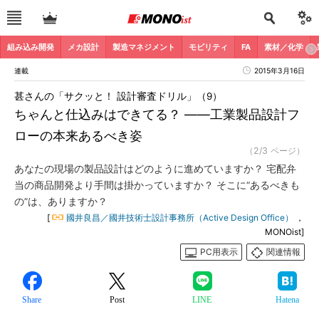
組み込み開発
メカ設計
製造マネジメント
モビリティ
FA
素材／化学
連載
2015年3月16日
甚さんの「サクッと！ 設計審査ドリル」（9）
ちゃんと仕込みはできてる？ ――工業製品設計フ
ローの本来あるべき姿
（2/3 ページ）
あなたの現場の製品設計はどのように進めていますか？ 宅配弁
当の商品開発より手間は掛かっていますか？ そこに“あるべきも
の”は、ありますか？
[
國井良昌／國井技術士設計事務所（Active Design Office）
，
MONOist]
PC用表示
関連情報
Share
Post
LINE
Hatena