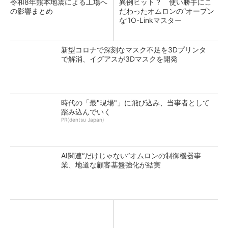
令和8年熊本地震による工場へ
異例ヒット？ 使い勝手にこ
の影響まとめ
だわったオムロンの“オープン
な”IO-Linkマスター
新型コロナで深刻なマスク不足を3Dプリンタ
で解消、イグアスが3Dマスクを開発
時代の「最"現場"」に飛び込み、当事者として
踏み込んでいく
PR(dentsu Japan)
AI関連“だけじゃない”オムロンの制御機器事
業、地道な顧客基盤強化が結実