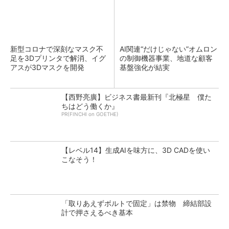
新型コロナで深刻なマスク不
AI関連“だけじゃない”オムロン
足を3Dプリンタで解消、イグ
の制御機器事業、地道な顧客
アスが3Dマスクを開発
基盤強化が結実
【西野亮廣】ビジネス書最新刊『北極星 僕た
ちはどう働くか』
PR(FINCHI on GOETHE)
【レベル14】生成AIを味方に、3D CADを使い
こなそう！
「取りあえずボルトで固定」は禁物 締結部設
計で押さえるべき基本