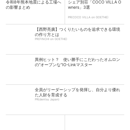
令和8年熊本地震による工場へ
シェア別荘「COCO VILLA O
の影響まとめ
wners」3選
PR(COCO VILLA on GOETHE)
【西野亮廣】つくりたいものを追求できる環境
の作り方とは
PR(FINCHI on GOETHE)
異例ヒット？ 使い勝手にこだわったオムロン
の“オープンな”IO-Linkマスター
全員がリーダーシップを発揮し、自分より優れ
た人財を育成する
PR(dentsu Japan)