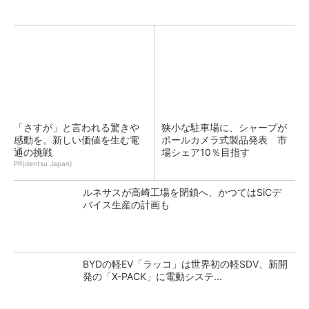
「さすが」と言われる驚きや
狭小な駐車場に、シャープが
感動を。新しい価値を生む電
ポールカメラ式製品発表 市
通の挑戦
場シェア10％目指す
PR(dentsu Japan)
ルネサスが高崎工場を閉鎖へ、かつてはSiCデ
バイス生産の計画も
BYDの軽EV「ラッコ」は世界初の軽SDV、新開
発の「X-PACK」に電動システ...