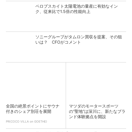
ペロブスカイト太陽電池の量産に有効なイン
ク、従来比で1.5倍の性能向上
ソニーグループがタムロン買収を提案、その狙
いは？ CFOがコメント
全国の絶景ポイントにサウナ
マツダのモータースポーツ
付きのシェア別荘を展開
の“聖地”は深川に、新たなブラ
ンド体験拠点を開設
PR(COCO VILLA on GOETHE)