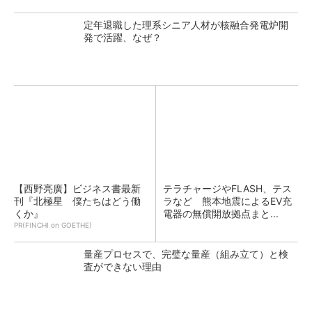
定年退職した理系シニア人材が核融合発電炉開
発で活躍、なぜ？
【西野亮廣】ビジネス書最新
テラチャージやFLASH、テス
刊『北極星 僕たちはどう働
ラなど 熊本地震によるEV充
くか』
電器の無償開放拠点まと...
PR(FINCHI on GOETHE)
量産プロセスで、完璧な量産（組み立て）と検
査ができない理由