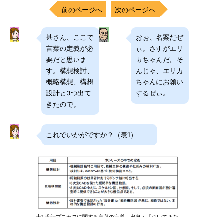
前のページへ
次のページへ
甚さん、ここで
おぉ、名案だぜ
言葉の定義が必
ぃ。さすがエリ
要だと思いま
カちゃんだ。そ
す。構想検討、
んじゃ、エリカ
概略構想、構想
ちゃんにお願い
設計と3つ出て
するぜぃ。
きたので。
これでいかがですか？（表1）
表1 設計プロセスに関する言葉の定義 出典：「ついてきな