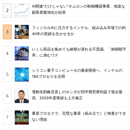
AI関連“だけじゃない”オムロンの制御機器事業、地道な
顧客基盤強化が結実
フィジカルAIに注力するインテル、組み込み市場での約
40年の実績を生かせるか
いくら部品を集めても納期が遅れる不思議、「納期順守
率」に潜むワナ
シリコン量子コンピュータの量産開発へ、インテルの
18Aプロセスを活用
電動化戦略見直しのホンダが四半期営業利益で過去最
高、2026年度業績も上方修正
量産プロセスで、完璧な量産（組み立て）と検査ができ
ない理由