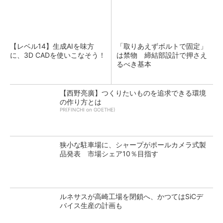
【レベル14】生成AIを味方
「取りあえずボルトで固定」
に、3D CADを使いこなそう！
は禁物 締結部設計で押さえ
るべき基本
【西野亮廣】つくりたいものを追求できる環境
の作り方とは
PR(FINCHI on GOETHE)
狭小な駐車場に、シャープがポールカメラ式製
品発表 市場シェア10％目指す
ルネサスが高崎工場を閉鎖へ、かつてはSiCデ
バイス生産の計画も