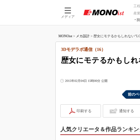
工
産
メディア
脱
つながる技術
AI×技術
MONOist
>
メカ設計
>
歴女にモテるかもしれない“LOV
つながる工場
AI×設備
つながるサービ
Physical
3Dモデラボ通信（16）
歴女にモテるかもしれな
2015年02月04日 15時00分 公開
前のペ
印刷する
通知する
人気クリエータ＆作品ランキング