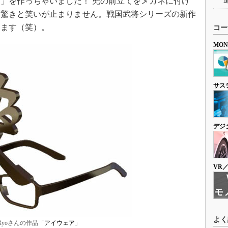
ア
」を作っちゃいました！ 兜の前立てをメガネに付け
に驚きと笑いが止まりません。戦国武将シリーズの新作
ります（笑）。
コー
MO
サス
デジ
VR
よく
oRyoさんの作品「
アイウェア
」