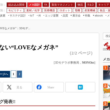
程別：
組み込み開発
メカ設計
製造マネジメント
物流
R＆D
キャリア
FA
業別：
モビリティ
素材／化学
医療機器
ロボット
電機
産業機械
食品・
炭素
サステナ設計
エッジ逆襲
品質
展示会
特集
メ
IoT
AI
ebook
伝承
組み込み開発
CEATEC
読者調査まとめ
編集後記
Eなメガネ”：3Dモデ...
JIMTOF
保全
メカ設計
つながるクルマ
組込み/エッジ コンピューティング
ス
 AI
製造マネジメント
5G
展＆IoT/5Gソリューション展
VR／AR
FA
い“LOVEなメガネ”
IIFES
モビリティ
フィールドサービス
（2/2 ページ）
国際ロボット展
素材／化学
FPGA
メカ
ジャパンモビリティショー
[3Dモデラボ事務局，
MONOist
]
組み込み画像技術
TECHNO-FRONTIER
組み込みモデリング
ージへ
1
|
2
人テク展
Windows Embedded
スマート工場EXPO
見る
Share
車載ソフト開発
EdgeTech+
ISO26262
日本ものづくりワールド
発表!!
無償設計ツール
AUTOMOTIVE WORLD