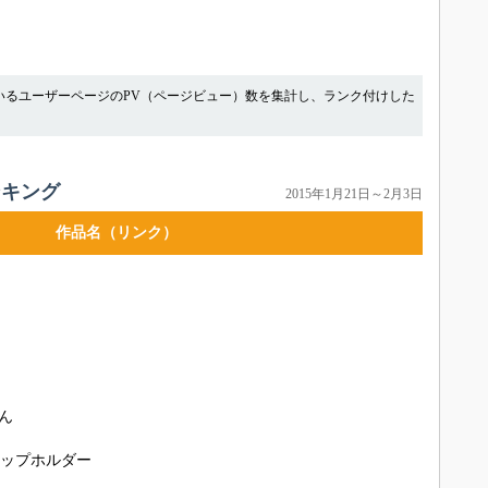
いるユーザーページのPV（ページビュー）数を集計し、ランク付けした
ンキング
2015年1月21日～2月3日
作品名（リンク）
ん
紙カップホルダー