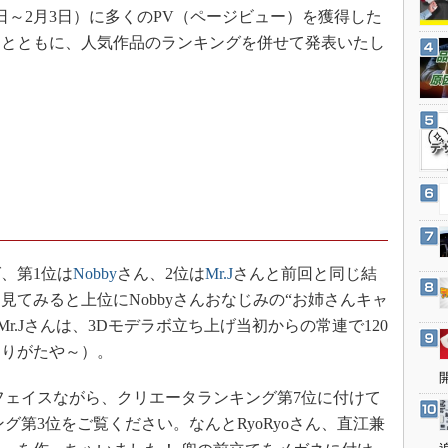
3Dプリンタ
1日～2月3日）に多くのPV（ページビュー）を獲得した
産業オープンネット展
デジタルツインとCAE
るとともに、人気作品のランキングを併せて発表いたし
S＆OP
インダストリー4.0
イノベーション
製造業ビッグデータ
メイドインジャパン
植物工場
知財マネジメント
、第1位は
Nobby
さん、2位は
Mr.J
さんと前回と同じ結
海外生産
てみると上位にNobbyさんおなじみの“お姉さんキャ
グローバル設計・開発
r.Jさんは、3Dモデラボ立ち上げ当初からの常連で120
制御セキュリティ
ありがたや～）。
新型コロナへの対応
フェイスながら、クリエータランキング第7位に付けて
グ第3位をご覧ください。なんとRyoRyoさん、直江兼