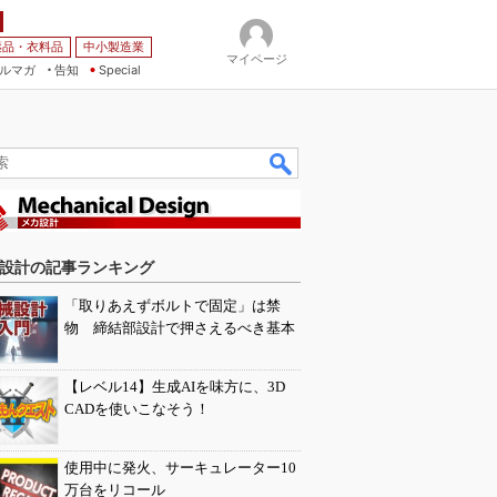
薬品・衣料品
中小製造業
マイページ
ルマガ
告知
Special
設計の記事ランキング
「取りあえずボルトで固定」は禁
物 締結部設計で押さえるべき基本
【レベル14】生成AIを味方に、3D
CADを使いこなそう！
使用中に発火、サーキュレーター10
万台をリコール