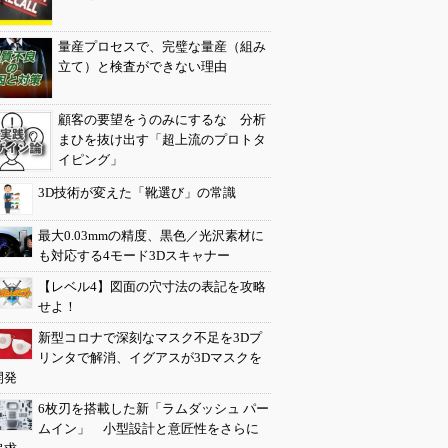
量産プロセスで、完璧な量産（組み
立て）と検査ができない理由
顧客の要望をうのみにするな 分析
まひを抜け出す「超上流のプロトタ
イピング」
3D技術が変えた「靴選び」の常識
最大0.03mmの精度、黒色／光沢素材に
も対応する4モード3Dスキャナー
【レベル4】図面の穴寸法の表記を攻略
せよ！
新型コロナで深刻なマスク不足を3Dプ
リンタで解消、イグアスが3Dマスクを
開発
6枚刃を搭載した新「ラムダッシュ パー
ムイン」 小型設計と意匠性をさらに