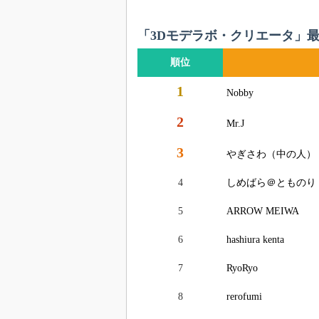
「3Dモデラボ・クリエータ」
順位
1
Nobby
2
Mr.J
3
やぎさわ（中の人）
4
しめばら＠とものり
5
ARROW MEIWA
6
hashiura kenta
7
RyoRyo
8
rerofumi