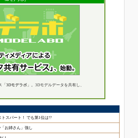
ス「
3Dモデラボ
」。3Dモデルデータを共有し、
!
トスパート！ でも第1位は!?
や「お姉さん」強し
だ！