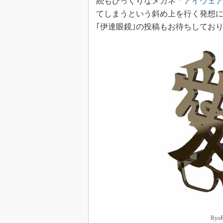
続もびっくりなメガネ「
アイウェ
てしまうという斜め上を行く発想
｢伊達眼鏡｣の投稿もお待ちしてお
Ry