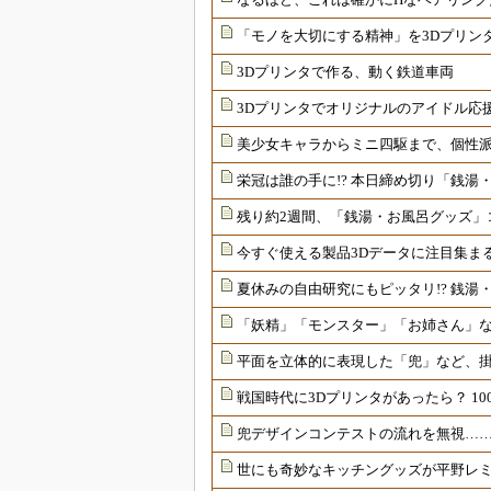
「モノを大切にする精神」を3Dプリン
3Dプリンタで作る、動く鉄道車両
3Dプリンタでオリジナルのアイドル応
美少女キャラからミニ四駆まで、個性派
栄冠は誰の手に!? 本日締め切り「銭湯
残り約2週間、「銭湯・お風呂グッズ」
今すぐ使える製品3Dデータに注目集ま
夏休みの自由研究にもピッタリ!? 銭湯
「妖精」「モンスター」「お姉さん」な
平面を立体的に表現した「兜」など、掛
戦国時代に3Dプリンタがあったら？ 1
兜デザインコンテストの流れを無視……
世にも奇妙なキッチングッズが平野レミ