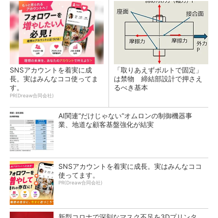
SNSアカウントを着実に成
「取りあえずボルトで固定」
長。実はみんなココ使ってま
は禁物 締結部設計で押さえ
す。
るべき基本
PR(Dreaw合同会社)
AI関連“だけじゃない”オムロンの制御機器事
業、地道な顧客基盤強化が結実
SNSアカウントを着実に成長。実はみんなココ
使ってます。
PR(Dreaw合同会社)
新型コロナで深刻なマスク不足を3Dプリンタ