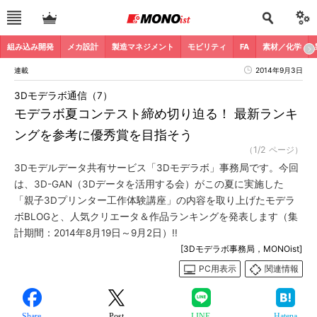
組み込み開発
メカ設計
製造マネジメント
モビリティ
FA
素材／化学
連載
2014年9月3日
3Dモデラボ通信（7）
モデラボ夏コンテスト締め切り迫る！ 最新ランキ
ングを参考に優秀賞を目指そう
（1/2 ページ）
3Dモデルデータ共有サービス「3Dモデラボ」事務局です。今回
は、3D-GAN（3Dデータを活用する会）がこの夏に実施した
「親子3Dプリンター工作体験講座」の内容を取り上げたモデラ
ボBLOGと、人気クリエータ＆作品ランキングを発表します（集
計期間：2014年8月19日～9月2日）!!
[3Dモデラボ事務局，MONOist]
PC用表示
関連情報
Share
Post
LINE
Hatena