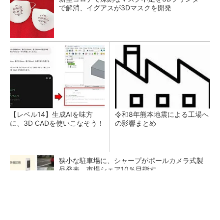
で解消、イグアスが3Dマスクを開発
【レベル14】生成AIを味方
令和8年熊本地震による工場へ
に、3D CADを使いこなそう！
の影響まとめ
狭小な駐車場に、シャープがポールカメラ式製
品発表 市場シェア10％目指す
ルネサスが高崎工場を閉鎖へ、かつてはSiCデ