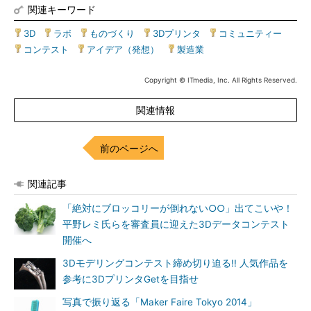
関連キーワード
3D
|
ラボ
|
ものづくり
|
3Dプリンタ
|
コミュニティー
|
コンテスト
|
アイデア（発想）
|
製造業
Copyright © ITmedia, Inc. All Rights Reserved.
関連情報
前のページへ
関連記事
「絶対にブロッコリーが倒れない○○」出てこいや！
平野レミ氏らを審査員に迎えた3Dデータコンテスト
開催へ
3Dモデリングコンテスト締め切り迫る!! 人気作品を
参考に3DプリンタGetを目指せ
写真で振り返る「Maker Faire Tokyo 2014」