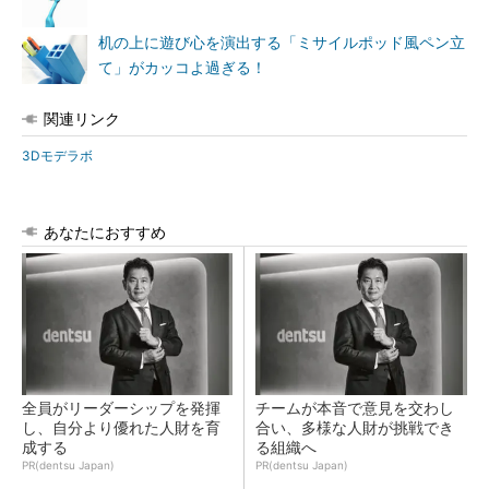
机の上に遊び心を演出する「ミサイルポッド風ペン立
て」がカッコよ過ぎる！
関連リンク
3Dモデラボ
あなたにおすすめ
全員がリーダーシップを発揮
チームが本音で意見を交わし
し、自分より優れた人財を育
合い、多様な人財が挑戦でき
成する
る組織へ
PR(dentsu Japan)
PR(dentsu Japan)