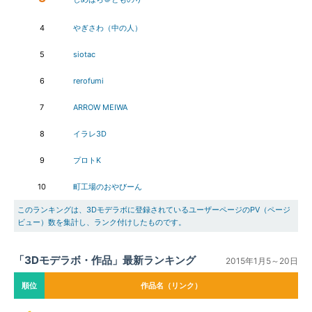
4
やぎさわ（中の人）
5
siotac
6
rerofumi
7
ARROW MEIWA
8
イラレ3D
9
プロトK
10
町工場のおやびーん
このランキングは、3Dモデラボに登録されているユーザーページのPV（ページ
ビュー）数を集計し、ランク付けしたものです。
「3Dモデラボ・作品」最新ランキング
2015年1月5～20日
順位
作品名（リンク）