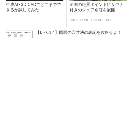
生成AI×3D CADでどこまでで
全国の絶景ポイントにサウナ
きるか試してみた
付きのシェア別荘を展開
PR(COCO VILLA on GOETHE)
【レベル4】図面の穴寸法の表記を攻略せよ！
あえて歩かせない――準国産ヒューマノイド
「D1」登場、現場稼働で日本の勝ち筋へ
最大0.03mmの精度、黒色／光沢素材にも対応
する4モード3Dスキャナー