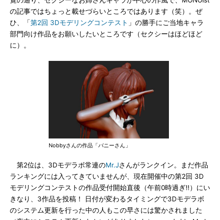
覧の通り、セクシーなお姉さんキャラが中心の作風で、MONOist
の記事ではちょっと載せづらいところではあります（笑）。ぜ
ひ、「
第2回 3Dモデリングコンテスト
」の勝手にご当地キャラ
部門向け作品をお願いしたいところです（セクシーはほどほど
に）。
Nobbyさんの作品「バニーさん」
第2位は、3Dモデラボ常連の
Mr.J
さんがランクイン。まだ作品
ランキングには入ってきていませんが、現在開催中の第2回 3D
モデリングコンテストの作品受付開始直後（午前0時過ぎ!!）にい
きなり、3作品を投稿！ 日付が変わるタイミングで3Dモデラボ
のシステム更新を行った中の人もこの早さには驚かされました