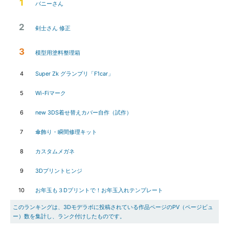
1
バニーさん
2
剣士さん 修正
3
模型用塗料整理箱
4
Super Zk グランプリ「F1car」
5
Wi-Fiマーク
6
new 3DS着せ替えカバー自作（試作）
7
傘飾り・瞬間修理キット
8
カスタムメガネ
9
3Dプリントヒンジ
10
お年玉も３Dプリントで！お年玉入れテンプレート
このランキングは、3Dモデラボに投稿されている作品ページのPV（ページビュ
ー）数を集計し、ランク付けしたものです。