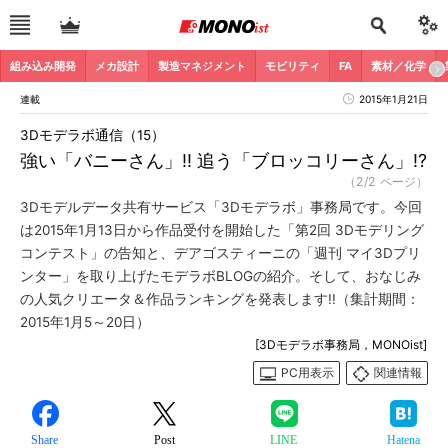
組み込み開発
メカ設計
製造マネジメント
モビリティ
FA
素材／化学
連載
2015年1月21日
3Dモデラボ通信（15）
強い「バニーさん」!! 追う「ブロッコリーさん」!?
（2/2 ページ）
3Dモデルデータ共有サービス「3Dモデラボ」事務局です。今回
は2015年1月13日から作品受付を開始した「第2回 3Dモデリング
コンテスト」の告知と、デアゴスティーニの「週刊 マイ3Dプリ
ンター」を取り上げたモデラボBLOGの紹介。そして、おなじみ
の人気クリエータ＆作品ランキングを発表します!!（集計期間：
2015年1月5～20日）
[3Dモデラボ事務局，MONOist]
PC用表示
関連情報
Share
Post
LINE
Hatena