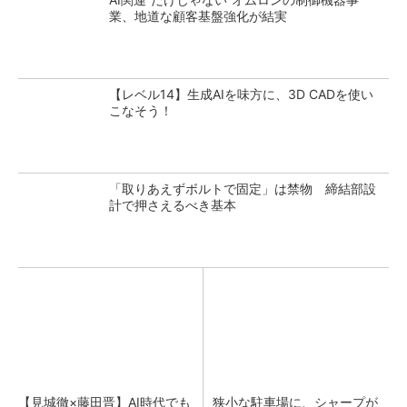
業、地道な顧客基盤強化が結実
【レベル14】生成AIを味方に、3D CADを使い
こなそう！
「取りあえずボルトで固定」は禁物 締結部設
計で押さえるべき基本
【見城徹×藤田晋】AI時代でも
狭小な駐車場に、シャープが