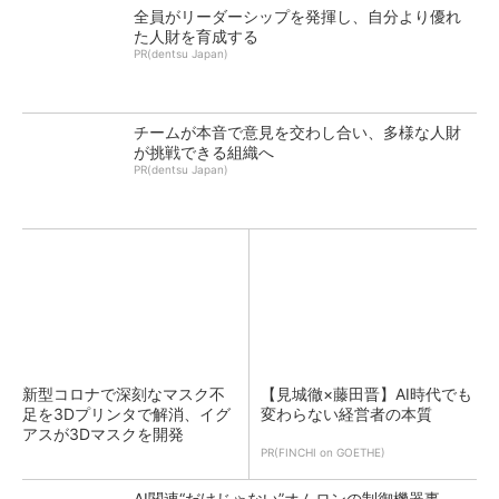
全員がリーダーシップを発揮し、自分より優れ
た人財を育成する
PR(dentsu Japan)
チームが本音で意見を交わし合い、多様な人財
が挑戦できる組織へ
PR(dentsu Japan)
新型コロナで深刻なマスク不
【見城徹×藤田晋】AI時代でも
足を3Dプリンタで解消、イグ
変わらない経営者の本質
アスが3Dマスクを開発
PR(FINCHI on GOETHE)
AI関連“だけじゃない”オムロンの制御機器事