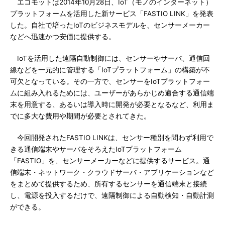
エコモットは2014年10月28日、IoT（モノのインターネット）
プラットフォームを活用した新サービス「FASTIO LINK」を発表
した。自社で培ったIoTのビジネスモデルを、センサーメーカー
などへ迅速かつ安価に提供する。
IoTを活用した遠隔自動制御には、センサーやサーバ、通信回
線などを一元的に管理する「IoTプラットフォーム」の構築が不
可欠となっている。その一方で、センサーをIoTプラットフォー
ムに組み入れるためには、ユーザーがあらかじめ適合する通信端
末を用意する、あるいは導入時に開発が必要となるなど、利用ま
でに多大な費用や期間が必要とされてきた。
今回開発されたFASTIO LINKは、センサー種別を問わず利用で
きる通信端末やサーバをそろえたIoTプラットフォーム
「FASTIO」を、センサーメーカーなどに提供するサービス。通
信端末・ネットワーク・クラウドサーバ・アプリケーションなど
をまとめて提供するため、所有するセンサーを通信端末と接続
し、電源を投入するだけで、遠隔制御による自動検知・自動計測
ができる。