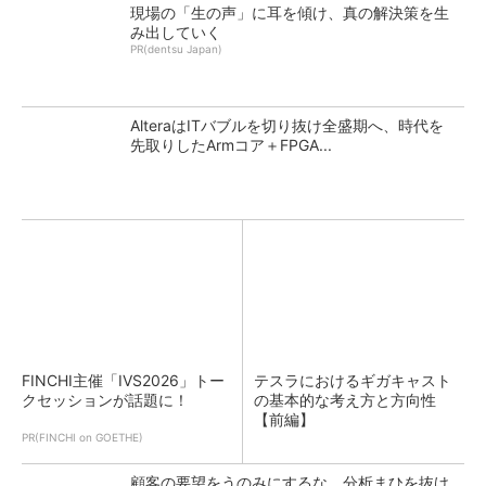
現場の「生の声」に耳を傾け、真の解決策を生
み出していく
PR(dentsu Japan)
AlteraはITバブルを切り抜け全盛期へ、時代を
先取りしたArmコア＋FPGA...
FINCHI主催「IVS2026」トー
テスラにおけるギガキャスト
クセッションが話題に！
の基本的な考え方と方向性
【前編】
PR(FINCHI on GOETHE)
顧客の要望をうのみにするな 分析まひを抜け