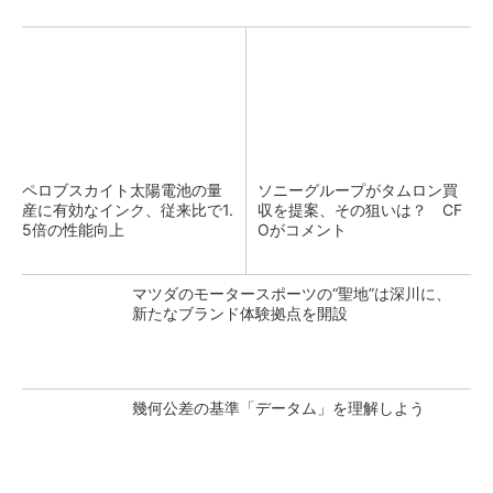
ペロブスカイト太陽電池の量
ソニーグループがタムロン買
産に有効なインク、従来比で1.
収を提案、その狙いは？ CF
5倍の性能向上
Oがコメント
マツダのモータースポーツの“聖地”は深川に、
新たなブランド体験拠点を開設
幾何公差の基準「データム」を理解しよう