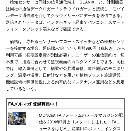
検知センサーは同社の信号通信端末「GLANIX」と、計測機器
は同社の通信データロガー「クラウドロガー」と接続し、モバイ
ルデータ通信網を介してクラウドサーバにデータを送信できる。
送信されたデータは、インターネット経由でパソコン、スマート
フォン、タブレット端末などで確認できる。
価格は、赤外線センサーやフロートスイッチなどの検知センサ
ーを接続する場合、通信端末1台当たり月額980円（税抜き）から
利用可能（初期設定費が別途必要）。ユーザーの通信契約は一切
不要で、用途に合わせて監視画面のカスタマイズもできる。同社
では、導入事例として、橋梁や公共構造物、道路施設のモニタリ
ング、温度や湿度、日射計などを用いた植物プラント施設運営、
機械設備の稼働監視による効率的なメンテナンス運用などを想定
しているという。
FAメルマガ 登録募集中！
MONOist FAフォーラムのメールマガジンの配
信を2014年7月よりスタートしました。FAニ
ュースをはじめ、産業用ロボット、インダス