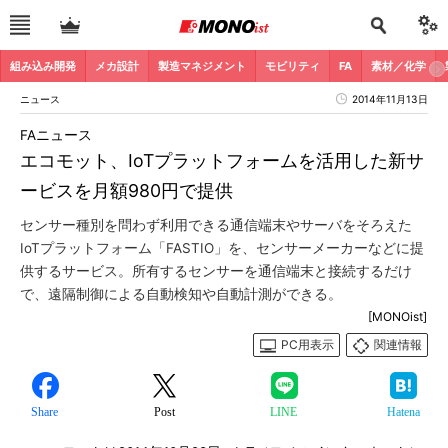
組み込み開発
メカ設計
製造マネジメント
モビリティ
FA
素材／化学
ニュース
2014年11月13日
FAニュース
エコモット、IoTプラットフォームを活用した新サ
ービスを月額980円で提供
センサー種別を問わず利用できる通信端末やサーバをそろえた
IoTプラットフォーム「FASTIO」を、センサーメーカーなどに提
供するサービス。所有するセンサーを通信端末と接続するだけ
で、遠隔制御による自動検知や自動計測ができる。
[MONOist]
PC用表示
関連情報
Share
Post
LINE
Hatena