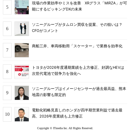
現場の作業効率やミスを改善 XRグラス「MiRZA」が可
能にするピッキングDXの未来
ソニーグループがタムロン買収を提案、その狙いは？
CFOがコメント
商船三井、車両移動用「スケーター」で業務を効率化
トヨタが2026年度通期業績を上方修正、好調なHEVは
次世代電池で競争力を強化へ
ソニーグループはイメージセンサーが過去最高益、熊本
地震の影響も限定的
電動化戦略見直しのホンダが四半期営業利益で過去最
高、2026年度業績も上方修正
Copyright © ITmedia Inc. All Rights Reserved.