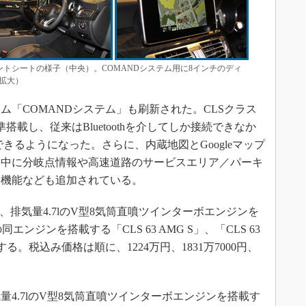
ロントシートの様子（中央）。COMANDシステム用に8インチのディ
拡大）
「COMANDシステム」も刷新された。CLSクラス
載し、従来はBluetoothを介してしか接続できなか
できるようになった。さらに、内蔵地図とGoogleマップ
ン中に分岐点情報や高速道路のサービスエリア／パーキ
る機能なども追加されている。
排気量4.7lのV型8気筒直噴ツインターボエンジンを
の同エンジンを搭載する「CLS 63 AMG S」、「CLS 63
開する。税込み価格は順に、1224万円、1831万7000円、
4.7lのV型8気筒直噴ツインターボエンジンを搭載す