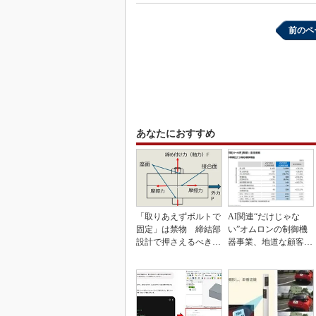
前のペ
あなたにおすすめ
「取りあえずボルトで
AI関連“だけじゃな
固定」は禁物 締結部
い”オムロンの制御機
設計で押さえるべき基
器事業、地道な顧客基
本
盤強化が結実