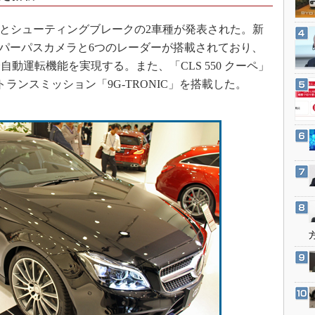
3Dプリンタ
産業オープンネット展
デジタルツインとCAE
とシューティングブレークの2車種が発表された。新
チパーパスカメラと6つのレーダーが搭載されており、
S＆OP
動運転機能を実現する。また、「CLS 550 クーペ」
インダストリー4.0
ランスミッション「9G-TRONIC」を搭載した。
イノベーション
製造業ビッグデータ
メイドインジャパン
植物工場
知財マネジメント
海外生産
グローバル設計・開発
制御セキュリティ
新型コロナへの対応