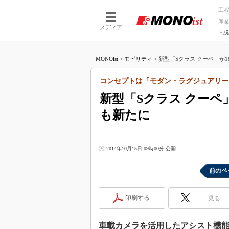
工
産
メディア
脱
つながる技術
AI×技術
MONOist
>
モビリティ
>
新型「Sクラス クーペ」が1
つながる工場
AI×設備
つながるサービ
Physical
コンセプトは「モダン・ラグジュアリー
新型「Sクラス クーペ
も新たに
2014年10月15日 09時00分 公開
前のペ
印刷する
見る
車載カメラを活用したアシスト機