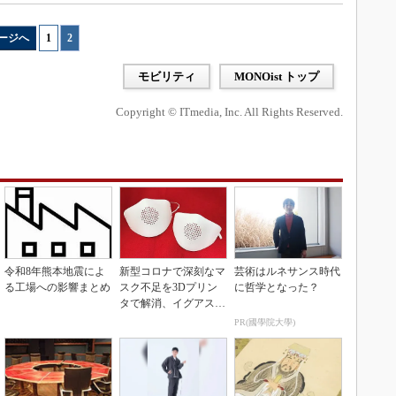
ージへ
1
|
2
モビリティ
MONOist トップ
Copyright © ITmedia, Inc. All Rights Reserved.
令和8年熊本地震によ
新型コロナで深刻なマ
芸術はルネサンス時代
る工場への影響まとめ
スク不足を3Dプリン
に哲学となった？
タで解消、イグアスが
3Dマスクを開発
PR(國學院大學)