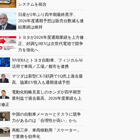
システムを統合
日産が2年ぶり四半期最終黒字、
2026年度通期予想は販売台数減も連
結業績は維持
トヨタが2026年度通期業績を上方修
正、好調なHEVは次世代電池で競争
力を強化へ
NVIDIAとトヨタ自動車、フィジカルAI
活用で車両／工場／都市を連携
マツダは新型CX-5好調で1Q売上過去最
高、協業EV投入も通期達成予想
電動化戦略見直しのホンダが四半期営
業利益で過去最高、2026年度業績も上
方修正
中国の自動車メーカーとテスラに競争
力があるのは「合理性が高い」から
商船三井、車両移動用「スケーター」
で業務を効率化