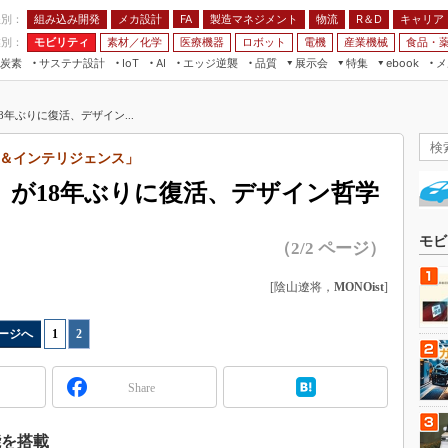
程別：
組み込み開発
メカ設計
製造マネジメント
物流
R＆D
キャリア
FA
業別：
モビリティ
素材／化学
医療機器
ロボット
電機
産業機械
食品・
炭素
サステナ設計
エッジ逆襲
品質
展示会
特集
メ
IoT
AI
ebook
伝承
組み込み開発
CEATEC
読者調査まとめ
編集後記
8年ぶりに復活、デザイン...
JIMTOF
保全
メカ設計
つながるクルマ
組込み/エッジ コンピューティング
ス
 AI
製造マネジメント
5G
＆インテリジェンス」
展＆IoT/5Gソリューション展
VR／AR
FA
」が18年ぶりに復活、デザイン哲学
IIFES
モビリティ
フィールドサービス
国際ロボット展
素材／化学
FPGA
モビ
（2/2 ページ）
ジャパンモビリティショー
組み込み画像技術
TECHNO-FRONTIER
[陰山遼将，
MONOist
]
組み込みモデリング
人テク展
Windows Embedded
ージへ
1
|
2
スマート工場EXPO
車載ソフト開発
EdgeTech+
Share
ISO26262
日本ものづくりワールド
無償設計ツール
AUTOMOTIVE WORLD
能を搭載