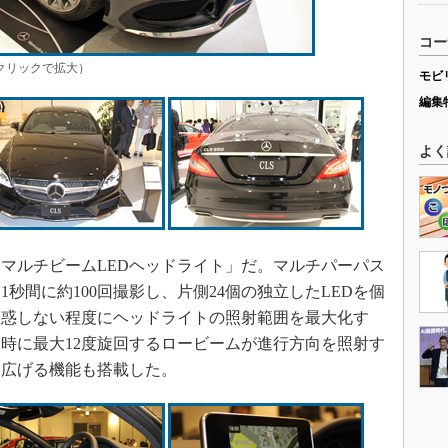
コー
（クリックで拡大）
モビ
編集
よく
マルチビームLEDヘッドライト」だ。マルチパーパス
秒間に約100回撮影し、片側24個の独立したLEDを個
幻惑しない程度にヘッドライトの照射範囲を最大化す
時に最大12度旋回するロービームが進行方向を照射す
を広げる機能も搭載した。