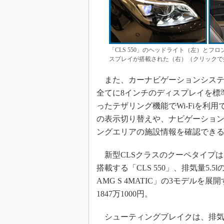
「CLS 550」のヘッドライト（左）とフ
スプレイが搭載された（右）（クリックで
また、カーナビゲーションシステム
全てに8インチのディスプレイを標準搭
ったテザリング機能でWi-Fiを利用
の表示切り替えや、ナビゲーショ
ングエリアの施設情報を確認でき
新型CLSクラスのクーペタイプは、
搭載する「CLS 550」、排気量5.5l
AMG S 4MATIC」の3モデルを展
1847万1000円。
シューティングブレイクは、排気量