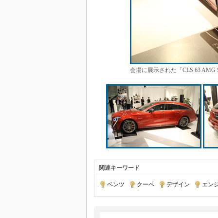
会場に展示された「CLS 63 AMG S 
関連キーワード
ベンツ
|
クーペ
|
デザイン
|
エン