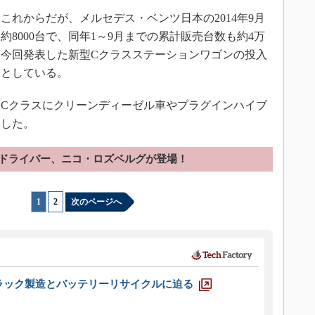
れからだが、メルセデス・ベンツ日本の2014年9月
8000台で、同年1～9月までの累計販売台数も約4万
調。今回発表した新型Cクラスステーションワゴンの投入
」としている。
、Cクラスにクリーンディーゼル車やプラグインハイブ
にした。
1ドライバー、ニコ・ロズベルグが登場！
1
|
2
次のページへ
ラック製造とバッテリーリサイクルに迫る