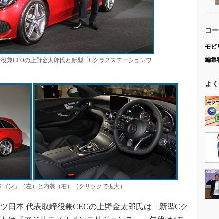
コー
モビ
編集
締役兼CEOの上野金太郎氏と新型「Cクラスステーションワ
よく
ワゴン」（左）と内装（右）（クリックで拡大）
日本 代表取締役兼CEOの上野金太郎氏は「新型Cク