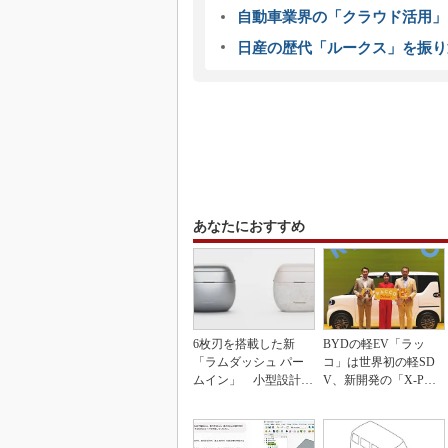
自動車業界の「クラウド活用」
日産の歴代「ルークス」を振り
あなたにおすすめ
6枚刃を搭載した新
BYDの軽EV「ラッ
「ラムダッシュ パー
コ」は世界初の軽SD
ムイン」 小型設計と
V、新開発の「X-PAC
意匠性をさらに追求
K」に電動システ...