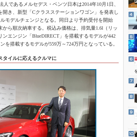
3Dプリンタ
日本法人であるメルセデス・ベンツ日本は2014年10月1日、
産業オープンネット展
デジタルツインとCAE
を開き、新型「Cクラスステーションワゴン」を発表し
フルモデルチェンジとなる。同日より予約受付を開始
S＆OP
1月末から順次納車する。税込み価格は、排気量1.6l（リッ
インダストリー4.0
エンジン「BlueDIRECT」を搭載するモデルが442
イノベーション
ンジンを搭載するモデルが559万～724万円となっている。
製造業ビッグデータ
スタイルに応えるクルマに
メイドインジャパン
植物工場
知財マネジメント
海外生産
グローバル設計・開発
制御セキュリティ
新型コロナへの対応