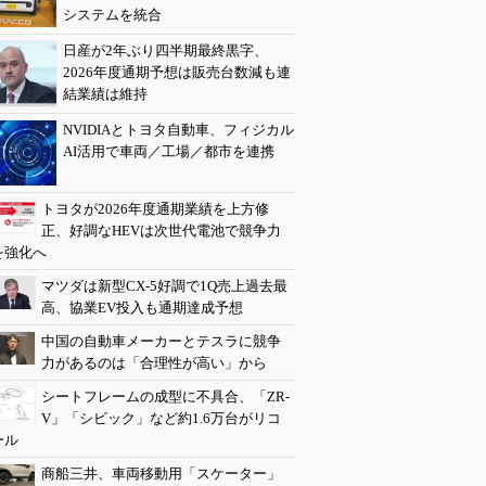
システムを統合
日産が2年ぶり四半期最終黒字、
2026年度通期予想は販売台数減も連
結業績は維持
NVIDIAとトヨタ自動車、フィジカル
AI活用で車両／工場／都市を連携
トヨタが2026年度通期業績を上方修
正、好調なHEVは次世代電池で競争力
を強化へ
マツダは新型CX-5好調で1Q売上過去最
高、協業EV投入も通期達成予想
中国の自動車メーカーとテスラに競争
力があるのは「合理性が高い」から
シートフレームの成型に不具合、「ZR-
V」「シビック」など約1.6万台がリコ
ール
商船三井、車両移動用「スケーター」