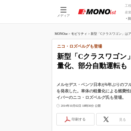
工
産
メディア
脱
つながる技術
AI×技術
MONOist
>
モビリティ
>
新型「Cクラスワゴン」はア
つながる工場
AI×設備
つながるサービ
Physical
ニコ・ロズベルグも登場
新型「Cクラスワゴン
量化、部分自動運転も
メルセデス・ベンツ日本が6年ぶりのフ
を発表した。車体の軽量化による燃費性
イバーのニコ・ロズベルグ氏も登場。
2014年10月02日 18時30分 公開
印刷する
見る