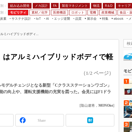
程別：
組み込み開発
メカ設計
製造マネジメント
物流
R＆D
キャリア
FA
業別：
モビリティ
素材／化学
医療機器
ロボット
電機
産業機械
食品・
炭素
サステナ設計
エッジ逆襲
品質
展示会
特集
メ
IoT
AI
ebook
伝承
組み込み開発
CEATEC
読者調査まとめ
編集後記
ルミハイブリッドボディ...
JIMTOF
保全
メカ設計
つながるクルマ
組込み/エッジ コンピューティング
ス
 AI
製造マネジメント
5G
展＆IoT/5Gソリューション展
VR／AR
FA
」はアルミハイブリッドボディで軽
IIFES
モビリティ
フィールドサービス
国際ロボット展
素材／化学
FPGA
モビ
（1/2 ページ）
ジャパンモビリティショー
組み込み画像技術
TECHNO-FRONTIER
ルモデルチェンジとなる新型「Cクラスステーションワゴン」
組み込みモデリング
能の向上や、運転支援機能の充実を図った。会見にはF1ドラ
人テク展
Windows Embedded
スマート工場EXPO
[陰山遼将，
MONOist
]
車載ソフト開発
EdgeTech+
ISO26262
日本ものづくりワールド
Share
無償設計ツール
AUTOMOTIVE WORLD