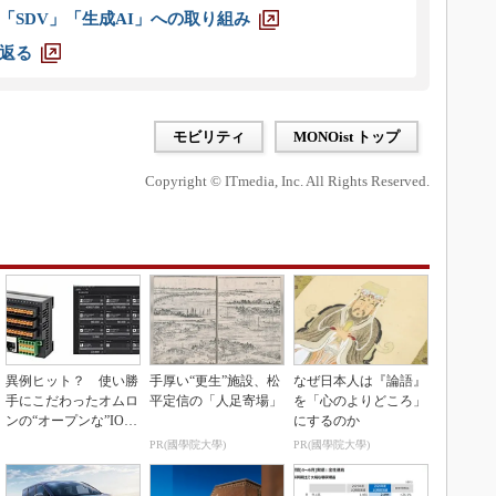
「SDV」「生成AI」への取り組み
返る
モビリティ
MONOist トップ
Copyright © ITmedia, Inc. All Rights Reserved.
異例ヒット？ 使い勝
手厚い“更生”施設、松
なぜ日本人は『論語』
手にこだわったオムロ
平定信の「人足寄場」
を「心のよりどころ」
ンの“オープンな”IO-L
にするのか
inkマスター
PR(國學院大學)
PR(國學院大學)