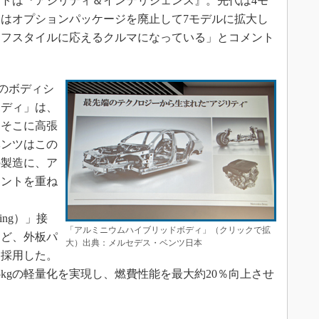
トは『アジリティ＆インテリジェンス』。先代は4モ
はオプションパッケージを廃止して7モデルに拡大し
イフスタイルに応えるクルマになっている」とコメント
のボディシ
ボディ」は、
、そこに高張
ベンツはこの
の製造に、ア
ネントを重ね
acking）」接
「アルミニウムハイブリッドボディ」（クリックで拡
など、外板パ
大）出典：メルセデス・ベンツ日本
を採用した。
kgの軽量化を実現し、燃費性能を最大約20％向上させ