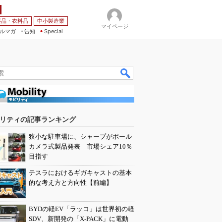
薬品・衣料品
中小製造業
マイページ
ルマガ
告知
Special
リティの記事ランキング
狭小な駐車場に、シャープがポール
カメラ式製品発表 市場シェア10％
目指す
テスラにおけるギガキャストの基本
的な考え方と方向性【前編】
BYDの軽EV「ラッコ」は世界初の軽
SDV、新開発の「X-PACK」に電動