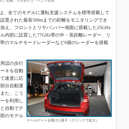
大）出典：メルセデス・ベンツ日本
は、全てのモデルに運転支援システムを標準搭載して
設置された最長500mまでの距離をモニタリングでき
加え、フロントとリヤバンパー側面に搭載した25GHz
ル内部に設置した77GHz帯の中・長距離レーダー、リ
Hz帯のマルチモードレーダーなど6個のレーダーを搭載
周辺の歩行
レーキを自動
して速度に応
「部分自動運
。また、こう
サーを利用し
ると自動でテ
一部のモデル
テールゲートを開けた様子（クリックで拡大）