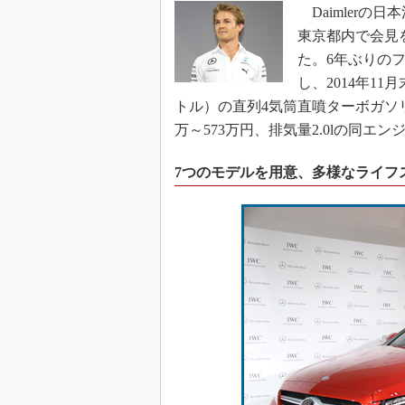
Daimlerの
東京都内で会見
た。6年ぶりの
し、2014年1
トル）の直列4気筒直噴ターボガソリン
万～573万円、排気量2.0lの同エ
7つのモデルを用意、多様なライフ