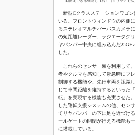
動開閉できる機能も（右）（クリックで拡
新型Cクラスステーションワゴン
いる。フロントウィンドウの内側に
るステレオマルチパーパスカメラに
の短距離レーダー、ラジエータグリ
ヤバンパー中央に組み込んだ25G
した。
これらのセンサー類を利用して、
者やクルマを感知して緊急時にブ
制御する機能や、先行車両を認識
じて車間距離を維持するといった
転」を実現する機能も充実させた
した運転支援システムの他、セン
てリヤバンパーの下に足を近づけ
ールゲートの開閉が行える機能も
に搭載している。