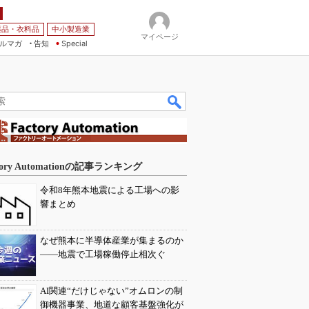
薬品・衣料品
中小製造業
マイページ
ルマガ
告知
Special
tory Automationの記事ランキング
令和8年熊本地震による工場への影
響まとめ
なぜ熊本に半導体産業が集まるのか
――地震で工場稼働停止相次ぐ
AI関連“だけじゃない”オムロンの制
御機器事業、地道な顧客基盤強化が