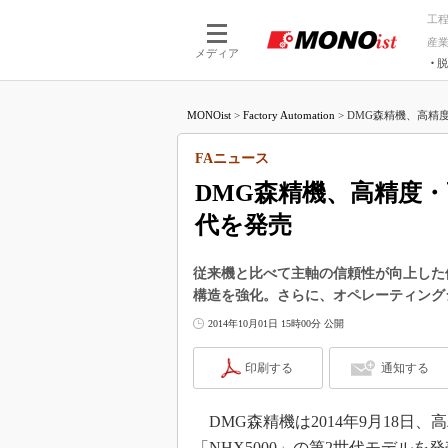
工
産
メディア
脱
つながる技術
AI×技術
MONOist
>
Factory Automation
>
DMG森精機、高精度
つながる工場
AI×設備
つながるサービ
Physical
FAニュース
DMG森精機、高精度
代を発売
従来機と比べて主軸の信頼性が向上した
構造を強化。さらに、オペレーティング
2014年10月01日 15時00分 公開
印刷する
通知する
DMG森精機は2014年9月18日、
「NHX5000」の第2世代モデル