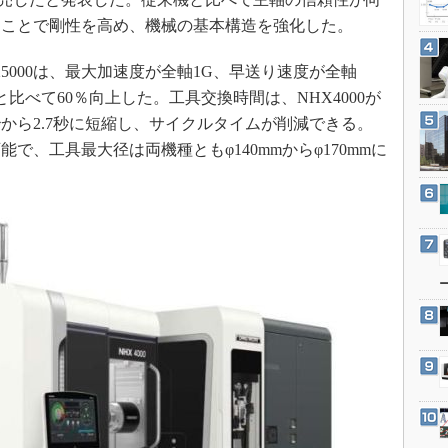
3Dプリンタ
産業オープンネット展
たことで剛性を高め、機械の基本構造を強化した。
デジタルツインとCAE
S＆OP
X5000は、最大加速度が全軸1G、早送り速度が全軸
機と比べて60％向上した。工具交換時間は、NHX4000が
インダストリー4.0
は3.1秒から2.7秒に短縮し、サイクルタイムが削減できる。
イノベーション
で、工具最大径は両機種ともφ140mmからφ170mmに
製造業ビッグデータ
メイドインジャパン
植物工場
知財マネジメント
海外生産
グローバル設計・開発
制御セキュリティ
新型コロナへの対応