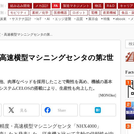
程別：
組み込み開発
メカ設計
製造マネジメント
物流
R＆D
キャリア
FA
業別：
モビリティ
素材／化学
医療機器
ロボット
電機
産業機械
食品・
炭素
サステナ設計
エッジ逆襲
品質
展示会
特集
メ
IoT
AI
ebook
伝承
組み込み開発
CEATEC
読者調査まとめ
編集後記
・高速横型マシニングセンタの第...
JIMTOF
保全
メカ設計
つながるクルマ
組込み/エッジ コンピューティング
ス
 AI
製造マネジメント
5G
展＆IoT/5Gソリューション展
VR／AR
FA
・高速横型マシニングセンタの第2世
IIFES
モビリティ
フィールドサービス
国際ロボット展
素材／化学
FPGA
Fac
ジャパンモビリティショー
組み込み画像技術
他、肉厚なベッドを採用したことで剛性を高め、機械の基本
TECHNO-FRONTIER
システムCELOSの搭載により、生産性も向上した。
組み込みモデリング
人テク展
[
MONOist
]
Windows Embedded
スマート工場EXPO
車載ソフト開発
見る
Share
EdgeTech+
ISO26262
日本ものづくりワールド
高精度・高速横型マシニングセンタ「NHX4000」
無償設計ツール
AUTOMOTIVE WORLD
を発売したと発表した。従来機と比べて主軸の信頼性が向