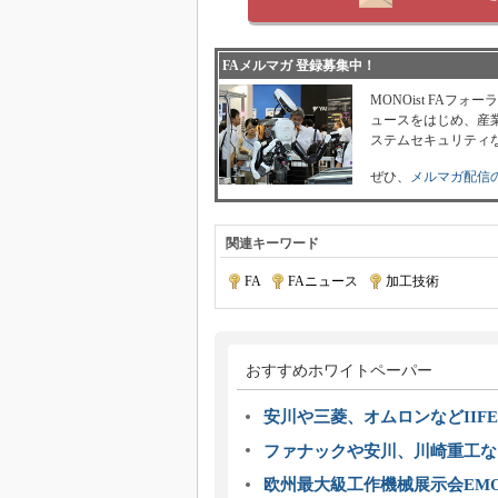
FAメルマガ 登録募集中！
MONOist FAフ
ュースをはじめ、産業
ステムセキュリティ
ぜひ、
メルマガ配信
関連キーワード
FA
|
FAニュース
|
加工技術
おすすめホワイトペーパー
安川や三菱、オムロンなどIIFE
ファナックや安川、川崎重工な
欧州最大級工作機械展示会EMO