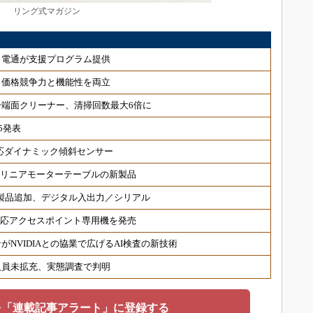
リング式マガジン
、電通が支援プログラム提供
、価格競争力と機能性を両立
端面クリーナー、清掃回数最大6倍に
5発表
対応ダイナミック傾斜センサー
 リニアモーターテーブルの新製品
対応製品追加、デジタル入出力／シリアル
6対応アクセスポイント専用機を発売
NVIDIAとの協業で広げるAI検査の新技術
人員未拡充、実態調査で判明
を「連載記事アラート」に登録する