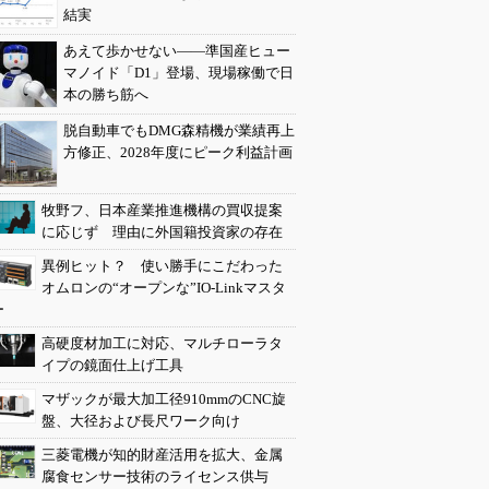
結実
あえて歩かせない――準国産ヒュー
マノイド「D1」登場、現場稼働で日
本の勝ち筋へ
脱自動車でもDMG森精機が業績再上
方修正、2028年度にピーク利益計画
牧野フ、日本産業推進機構の買収提案
に応じず 理由に外国籍投資家の存在
異例ヒット？ 使い勝手にこだわった
オムロンの“オープンな”IO-Linkマスタ
ー
高硬度材加工に対応、マルチローラタ
イプの鏡面仕上げ工具
マザックが最大加工径910mmのCNC旋
盤、大径および長尺ワーク向け
三菱電機が知的財産活用を拡大、金属
腐食センサー技術のライセンス供与