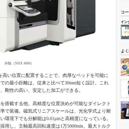
コー
イン
よく
外観（NHX 4000）
を高い位置に配置することで、肉厚なベッドを可能に
での最小距離は、従来と比べて30mm短く設計。これ
き、剛性の高い、安定した加工ができる。
ルを搭載する他、高精度な位置決めが可能なダイレクト
標準で装備。磁気式リニアスケールは、光化学式より耐
環境下でも分解能は0.01μmと高精度になっている。
用し、主軸最高回転速度は1万5000min、最大トルク