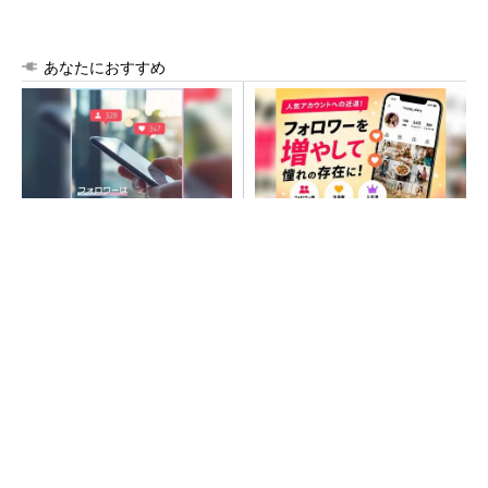
あなたにおすすめ
SNSアカウントを着実に成
SNSアカウントを着実に成
長。実はみんなココ使ってま
長。実はみんなココ使ってま
す。
す。
PR(Dreaw合同会社)
PR(Dreaw合同会社)
脱自動車でもDMG森精機が業績再上方修正、2
028年度にピーク利益計画
AI関連“だけじゃない”オムロンの制御機器事
業、地道な顧客基盤強化が結実