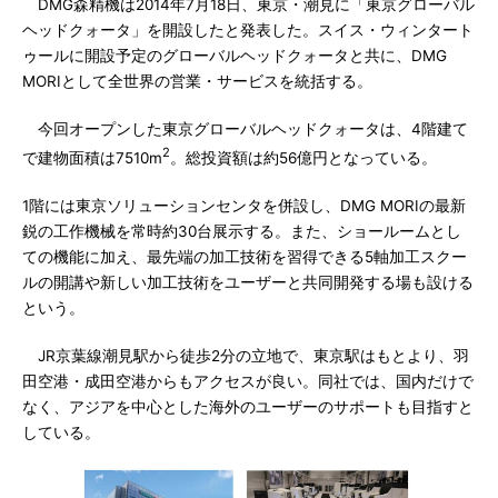
DMG森精機は2014年7月18日、東京・潮見に「東京グローバル
ヘッドクォータ」を開設したと発表した。スイス・ウィンタート
ゥールに開設予定のグローバルヘッドクォータと共に、DMG
MORIとして全世界の営業・サービスを統括する。
今回オープンした東京グローバルヘッドクォータは、4階建て
2
で建物面積は7510m
。総投資額は約56億円となっている。
1階には東京ソリューションセンタを併設し、DMG MORIの最新
鋭の工作機械を常時約30台展示する。また、ショールームとし
ての機能に加え、最先端の加工技術を習得できる5軸加工スクー
ルの開講や新しい加工技術をユーザーと共同開発する場も設ける
という。
JR京葉線潮見駅から徒歩2分の立地で、東京駅はもとより、羽
田空港・成田空港からもアクセスが良い。同社では、国内だけで
なく、アジアを中心とした海外のユーザーのサポートも目指すと
している。