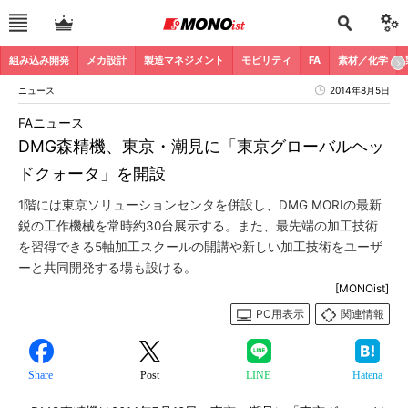
組み込み開発
メカ設計
製造マネジメント
モビリティ
FA
素材／化学
ニュース
2014年8月5日
FAニュース
DMG森精機、東京・潮見に「東京グローバルヘッ
ドクォータ」を開設
1階には東京ソリューションセンタを併設し、DMG MORIの最新
鋭の工作機械を常時約30台展示する。また、最先端の加工技術
を習得できる5軸加工スクールの開講や新しい加工技術をユーザ
ーと共同開発する場も設ける。
[MONOist]
PC用表示
関連情報
Share
Post
LINE
Hatena