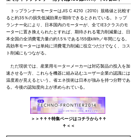
トップランナーモーターはJIS C 4210（2010）規格値と比較す
ると約35％の損失低減効果が期待できるとされている。トップ
ランナー化により、日本国内のモーターが、全てIE3クラスのモ
ーターに置き換えられたとすれば、期待される電力削減量は、日
本全国の全消費電力量の約1.5％である155億kWh／年間になる。
高効率モーターは単純に消費電力削減に役立つだけでなく、コス
ト削減にもつながる。
ただ現状では、産業用モーターメーカーは対応製品の投入を加
速させる一方、これらを機器に組み込むユーザー企業の認識には
温度差が見えるという。省エネ技術は日本が強みを持つ分野であ
る。今後の認知度向上が求められている。
＞＞↑↑↑特集ページはコチラから↑↑
↑＜＜