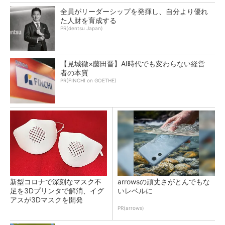
全員がリーダーシップを発揮し、自分より優れ
た人財を育成する
PR(dentsu Japan)
【見城徹×藤田晋】AI時代でも変わらない経営
者の本質
PR(FINCHI on GOETHE)
新型コロナで深刻なマスク不
arrowsの頑丈さがとんでもな
足を3Dプリンタで解消、イグ
いレベルに
アスが3Dマスクを開発
PR(arrows)