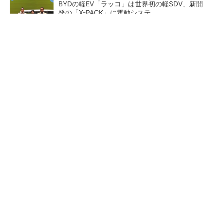
BYDの軽EV「ラッコ」は世界初の軽SDV、新開
発の「X-PACK」に電動システ...
ペロブスカイト太陽電池の量産に有効なイン
ク、従来比で1.5倍の性能向上
【レベル14】生成AIを味方に、3D CADを使い
こなそう！