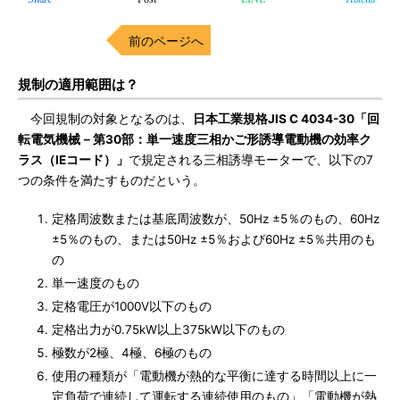
前のページへ
規制の適用範囲は？
今回規制の対象となるのは、
日本工業規格JIS C 4034-30「回
転電気機械－第30部：単一速度三相かご形誘導電動機の効率ク
ラス（IEコード）」
で規定される三相誘導モーターで、以下の7
つの条件を満たすものだという。
定格周波数または基底周波数が、50Hz ±5％のもの、60Hz
±5％のもの、または50Hz ±5％および60Hz ±5％共用のも
の
単一速度のもの
定格電圧が1000V以下のもの
定格出力が0.75kW以上375kW以下のもの
極数が2極、4極、6極のもの
使用の種類が「電動機が熱的な平衡に達する時間以上に一
定負荷で連続して運転する連続使用のもの」「電動機が熱