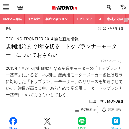
組み込み開発
メカ設計
製造マネジメント
モビリティ
FA
素材／化学
特集
2014年7月15日
TECHNO-FRONTIER 2014 開催直前情報
規制開始まで1年を切る「トップランナーモータ
ー」についておさらい
（2/2 ページ）
2015年4月から規制開始となる産業用モーターの「トップランナ
ー基準」による省エネ規制。産業用モーターメーカー各社は規制
に対応した「トップランナーモーター」のリリースを加速させて
いる。注目が高まる中、あらためて産業用モータートップランナ
ー基準についておさらいしておく。
[三島一孝，MONOist]
PC用表示
関連情報
Share
Post
LINE
Hatena