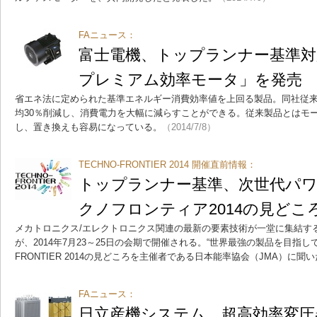
FAニュース：
富士電機、トップランナー基準対
プレミアム効率モータ」を発売
省エネ法に定められた基準エネルギー消費効率値を上回る製品。同社従
均30％削減し、消費電力を大幅に減らすことができる。従来製品とはモ
し、置き換えも容易になっている。
（2014/7/8）
TECHNO-FRONTIER 2014 開催直前情報：
トップランナー基準、次世代パ
クノフロンティア2014の見どこ
メカトロニクス/エレクトロニクス関連の最新の要素技術が一堂に集結する「TEC
が、2014年7月23～25日の会期で開催される。“世界最強の製品を目指して
FRONTIER 2014の見どころを主催者である日本能率協会（JMA）に聞
FAニュース：
日立産機システム、超高効率変圧器