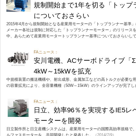
規制開始まで1年を切る「トップ
についておさらい
2015年4月から規制開始となる産業用モーターの「トップランナー基準
メーカー各社は規制に対応した「トップランナーモーター」のリリース
中、あらためて産業用モータートップランナー基準についておさらいし
FAニュース：
安川電機、ACサーボドライブ「Σ
4kW～15kWを拡充
中規模装置の搬送機構や、射出成形、金属加工などの高トルクが必要な用
の容量拡充により、全容量機種（50W～15kW）のラインアップが完了
FAニュース：
日立、効率96％を実現するIE5
モーターを開発
日立製作所と日立産機システムは、産業用モーターの国際高効率規格で、
ルファスモーターを、共同開発したと発表した。
（2014/7/9）