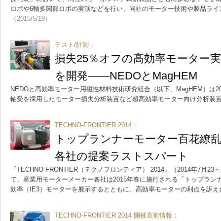
ロボや6軸多関節ロボの実演などを行い、同社のモーター技術や製品ライ
（2015/5/19）
テスト/計測：
損失25％オフの高効率モーター
を開発――NEDOとMagHEM
NEDOと高効率モーター用磁性材料技術研究組合（以下、MagHEM）は20
軸受を採用したモーター損失分析装置など超高効率モーター向け分析装
TECHNO-FRONTIER 2014：
トップランナーモーター百花繚乱
各社の提案ラストスパート
「TECHNO-FRONTIER（テクノフロンティア） 2014」（2014年7月
て、産業用モーターメーカー各社は2015年春に施行される「トップラン
効率（IE3）モーターを展示するとともに、高効率モーターの利点を訴え
TECHNO-FRONTIER 2014 開催直前情報：