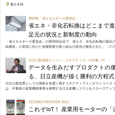
省エネ法
第50回「省エネルギー小委員会」：
省エネ・非化石転換はどこまで
足元の状況と新制度の動向
「省エネルギー小委員会」の第50回会合で、省エネ・非化石転換の最近
給構造」の実現に向けた各種制度や取り組みの状況が報告された。
（202
日立の新成長エンジン「コネクティブ」の全貌（3）：
データを生みだすプロダクトの
る、日立産機が描く勝利の方程式
日立の製造業としての側面を色濃く残すコネクティブインダストリーズ（
は、中量産の産業機器事業を展開する日立産機システムをクローズアッ
TECHNO-FRONTIER 2015：
これぞIoT！ 産業用モーターの