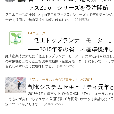
ァスZero」シリーズを受注開始
アモルファス変圧器「SuperアモルファスX」シリーズをモデルチェン
合金を採用し、無負荷損を大幅に低減した。
（2014/5/8）
FAニュース：
「低圧トップランナーモーター」の
――2015年春の省エネ基準後押
経済産業省は新たに「低圧トップランナーモーター」のJIS規格を制定
の対象機器となった三相誘導電動機（産業用モーター）において、トッ
普及しやすいように後押しする。
（2014/3/25）
「FAフォーラム」年間記事ランキング2013：
制御システムセキュリティ元年とな
2013年7月に産声を上げたMONOist「FA」フォーラ
いうものがあるでしょうか？ 公開記事の1年間分のデータを集計した上位
況について紹介します。
（2013/12/27）