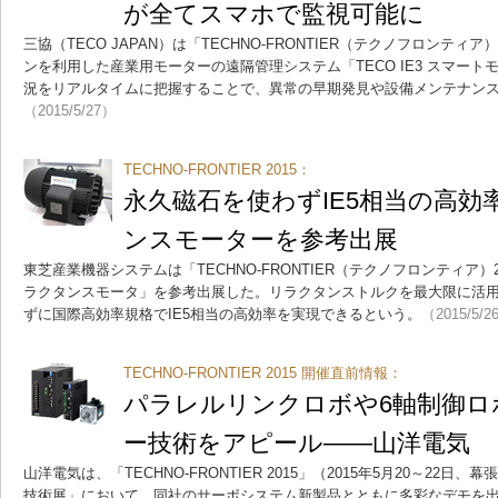
が全てスマホで監視可能に
三協（TECO JAPAN）は「TECHNO-FRONTIER（テクノフロンティ
ンを利用した産業用モーターの遠隔管理システム「TECO IE3 スマー
況をリアルタイムに把握することで、異常の早期発見や設備メンテナン
（2015/5/27）
TECHNO-FRONTIER 2015：
永久磁石を使わずIE5相当の高効
ンスモーターを参考出展
東芝産業機器システムは「TECHNO-FRONTIER（テクノフロンティア
ラクタンスモータ」を参考出展した。リラクタンストルクを最大限に活
ずに国際高効率規格でIE5相当の高効率を実現できるという。
（2015/5/2
TECHNO-FRONTIER 2015 開催直前情報：
パラレルリンクロボや6軸制御ロ
ー技術をアピール――山洋電気
山洋電気は、「TECHNO-FRONTIER 2015」（2015年5月20～22
技術展」において、同社のサーボシステム新製品とともに多彩なデモを