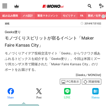
組み込み開発
メカ設計
製造マネジメント
モビリティ
FA
素材／化学
連載
2014年7月10日
Geeks便り
モノづくりスピリットが宿るイベント「Maker
Faire Kansas City」
モノづくりアイデア投稿交流サイト「Geeks」からワクワク感あ
ふれるトピックスを紹介する「Geeks便り」。今回は米国ミズー
リ州カンザス市で開催された「Maker Faire Kansas City」のリ
ポートをお届けする。
[Geeks／MONOist]
PC用表示
関連情報
Share
Post
LINE
Hatena