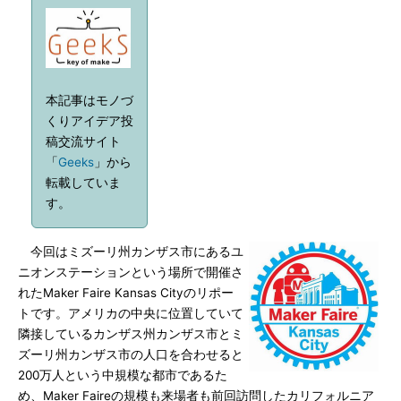
本記事はモノづ
くりアイデア投
稿交流サイト
「
Geeks
」から
転載していま
す。
今回はミズーリ州カンザス市にあるユ
ニオンステーションという場所で開催さ
れたMaker Faire Kansas Cityのリポー
トです。アメリカの中央に位置していて
隣接しているカンザス州カンザス市とミ
ズーリ州カンザス市の人口を合わせると
200万人という中規模な都市であるた
め、Maker Faireの規模も来場者も前回訪問したカリフォルニア