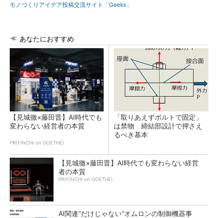
モノづくりアイデア投稿交流サイト「Geeks」
あなたにおすすめ
【見城徹×藤田晋】AI時代でも
「取りあえずボルトで固定」
変わらない経営者の本質
は禁物 締結部設計で押さえ
るべき基本
PR(FINCHI on GOETHE)
【見城徹×藤田晋】AI時代でも変わらない経営
者の本質
PR(FINCHI on GOETHE)
AI関連“だけじゃない”オムロンの制御機器事