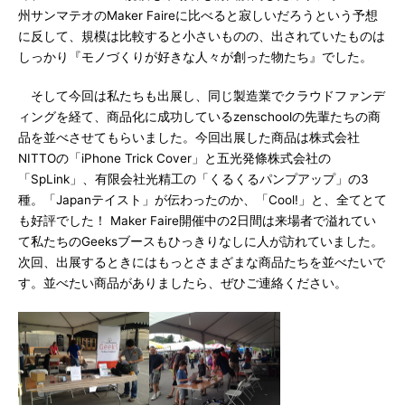
州サンマテオのMaker Faireに比べると寂しいだろうという予想
に反して、規模は比較すると小さいものの、出されていたものは
しっかり『モノづくりが好きな人々が創った物たち』でした。
そして今回は私たちも出展し、同じ製造業でクラウドファンデ
ィングを経て、商品化に成功しているzenschoolの先輩たちの商
品を並べさせてもらいました。今回出展した商品は株式会社
NITTOの「iPhone Trick Cover」と五光発條株式会社の
「SpLink」、有限会社光精工の「くるくるパンプアップ」の3
種。「Japanテイスト」が伝わったのか、「Cool!」と、全てとて
も好評でした！ Maker Faire開催中の2日間は来場者で溢れてい
て私たちのGeeksブースもひっきりなしに人が訪れていました。
次回、出展するときにはもっとさまざまな商品たちを並べたいで
す。並べたい商品がありましたら、ぜひご連絡ください。