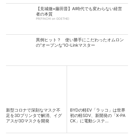
【見城徹×藤田晋】AI時代でも変わらない経営
者の本質
PR(FINCHI on GOETHE)
異例ヒット？ 使い勝手にこだわったオムロン
の“オープンな”IO-Linkマスター
新型コロナで深刻なマスク不
BYDの軽EV「ラッコ」は世界
足を3Dプリンタで解消、イグ
初の軽SDV、新開発の「X-PA
アスが3Dマスクを開発
CK」に電動システ...