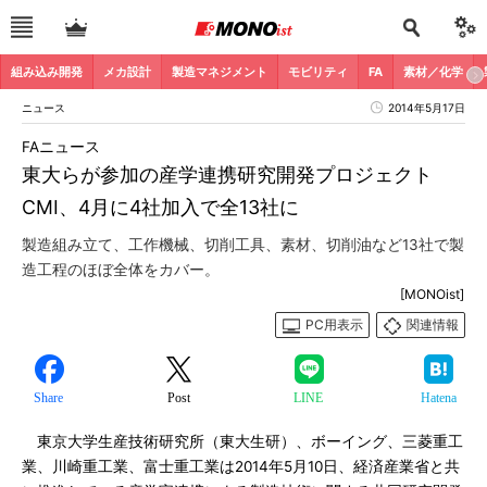
組み込み開発
メカ設計
製造マネジメント
モビリティ
FA
素材／化学
ニュース
2014年5月17日
FAニュース
東大らが参加の産学連携研究開発プロジェクト
CMI、4月に4社加入で全13社に
製造組み立て、工作機械、切削工具、素材、切削油など13社で製
造工程のほぼ全体をカバー。
[MONOist]
PC用表示
関連情報
Share
Post
LINE
Hatena
東京大学生産技術研究所（東大生研）、ボーイング、三菱重工
業、川崎重工業、富士重工業は2014年5月10日、経済産業省と共