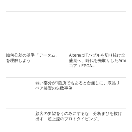
幾何公差の基準「データム」
AlteraはITバブルを切り抜け全
を理解しよう
盛期へ、時代を先取りしたArm
コア＋FPGA...
弱い部分が1箇所でもあると台無しに、液晶リ
ペア装置の失敗事例
顧客の要望をうのみにするな 分析まひを抜け
出す「超上流のプロトタイピング」