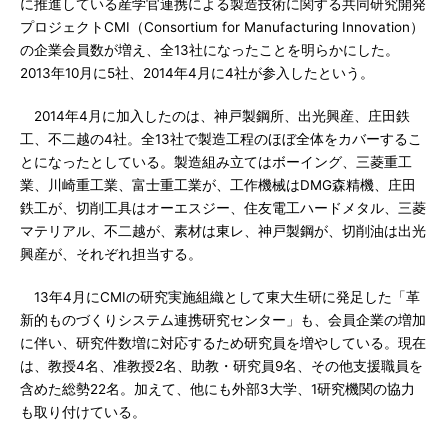
に推進している産学官連携による製造技術に関する共同研究開発
プロジェクトCMI（Consortium for Manufacturing Innovation）
の企業会員数が増え、全13社になったことを明らかにした。
2013年10月に5社、2014年4月に4社が参入したという。
2014年4月に加入したのは、神戸製鋼所、出光興産、庄田鉄
工、不二越の4社。全13社で製造工程のほぼ全体をカバーするこ
とになったとしている。製造組み立てはボーイング、三菱重工
業、川崎重工業、富士重工業が、工作機械はDMG森精機、庄田
鉄工が、切削工具はオーエスジー、住友電工ハードメタル、三菱
マテリアル、不二越が、素材は東レ、神戸製鋼が、切削油は出光
興産が、それぞれ担当する。
13年4月にCMIの研究実施組織として東大生研に発足した「革
新的ものづくりシステム連携研究センター」も、会員企業の増加
に伴い、研究件数増に対応するため研究員を増やしている。現在
は、教授4名、准教授2名、助教・研究員9名、その他支援職員を
含めた総勢22名。加えて、他にも外部3大学、1研究機関の協力
も取り付けている。