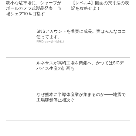
狭小な駐車場に、シャープが
【レベル4】図面の穴寸法の表
ポールカメラ式製品発表 市
記を攻略せよ！
場シェア10％目指す
SNSアカウントを着実に成長。実はみんなココ
使ってます。
PR(Dreaw合同会社)
ルネサスが高崎工場を閉鎖へ、かつてはSiCデ
バイス生産の計画も
なぜ熊本に半導体産業が集まるのか――地震で
工場稼働停止相次ぐ