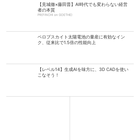
【見城徹×藤田晋】AI時代でも変わらない経営
者の本質
PR(FINCHI on GOETHE)
ペロブスカイト太陽電池の量産に有効なイン
ク、従来比で1.5倍の性能向上
【レベル14】生成AIを味方に、3D CADを使い
こなそう！