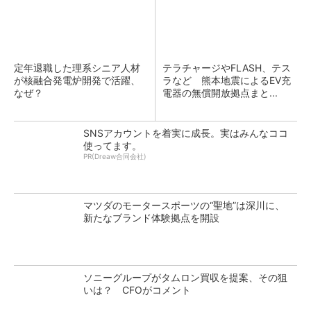
定年退職した理系シニア人材
テラチャージやFLASH、テス
が核融合発電炉開発で活躍、
ラなど 熊本地震によるEV充
なぜ？
電器の無償開放拠点まと...
SNSアカウントを着実に成長。実はみんなココ
使ってます。
PR(Dreaw合同会社)
マツダのモータースポーツの“聖地”は深川に、
新たなブランド体験拠点を開設
ソニーグループがタムロン買収を提案、その狙
いは？ CFOがコメント