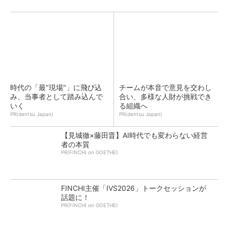
時代の「最"現場"」に飛び込
チームが本音で意見を交わし
み、当事者として踏み込んで
合い、多様な人財が挑戦でき
いく
る組織へ
PR(dentsu Japan)
PR(dentsu Japan)
【見城徹×藤田晋】AI時代でも変わらない経営
者の本質
PR(FINCHI on GOETHE)
FINCHI主催「IVS2026」トークセッションが
話題に！
PR(FINCHI on GOETHE)