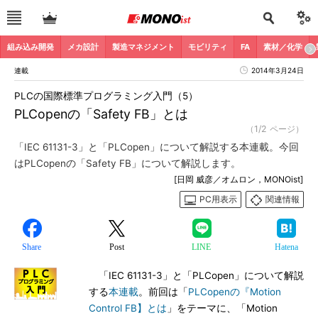
組み込み開発
メカ設計
製造マネジメント
モビリティ
FA
素材／化学
連載
2014年3月24日
PLCの国際標準プログラミング入門（5）
PLCopenの「Safety FB」とは
（1/2 ページ）
「IEC 61131-3」と「PLCopen」について解説する本連載。今回
はPLCopenの「Safety FB」について解説します。
[日岡 威彦／オムロン，MONOist]
PC用表示
関連情報
Share
Post
LINE
Hatena
「IEC 61131-3」と「PLCopen」について解説
する
本連載
。前回は「
PLCopenの『Motion
Control FB】とは
」をテーマに、「Motion