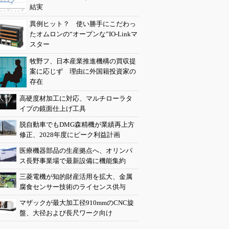
結実
異例ヒット？ 使い勝手にこだわっ
たオムロンの“オープンな”IO-Linkマ
スター
牧野フ、日本産業推進機構の買収提
案に応じず 理由に外国籍投資家の
存在
高硬度材加工に対応、マルチローラタ
イプの鏡面仕上げ工具
脱自動車でもDMG森精機が業績再上方
修正、2028年度にピーク利益計画
医療機器部品の生産拠点へ、オリンパ
ス長野事業場で最新設備に機能集約
三菱電機が知的財産活用を拡大、金属
腐食センサー技術のライセンス供与
マザックが最大加工径910mmのCNC旋
盤、大径および長尺ワーク向け