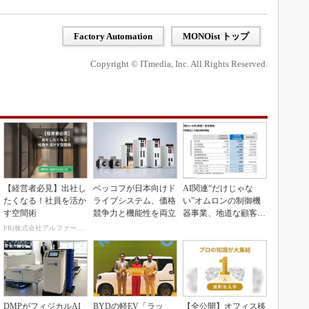
Factory Automation
MONOist トップ
Copyright © ITmedia, Inc. All Rights Reserved.
【経営者必見】出社し
ベッコフが日本向けド
AI関連“だけじゃな
たくなる！社員を活か
ライブシステム、価格
い”オムロンの制御機
す空間術
競争力と機能性を両立
器事業、地道な顧客基
盤強化が結実
PR(株式会社アルファーテクノ)
DMPがフィジカルAI
BYDの軽EV「ラッ
【全公開】オフィス移