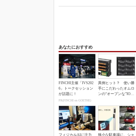
あなたにおすすめ
FINCHI主催「IVS202
異例ヒット？ 使い勝
6」トークセッション
手にこだわったオムロ
が話題に！
ンの“オープンな”IO-L
inkマスター
PR(FINCHI on GOETHE)
フィジカルAIに注力
狭小な駐車場に、シャ