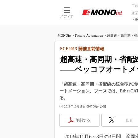
工
産
メディア
脱
つながる技術
AI×技術
MONOist
>
Factory Automation
>
超高速・高同期・省配線
つながる工場
AI×設備
つながるサービ
Physical
SCF2013 開催直前情報
超高速・高同期・省配線の
――ベッコフオートメ
「超高速・高同期・省配線の統合型PC制
ートメーション。ブースでは、EtherC
る。
2013年10月18日 09時00分 公開
印刷する
見る
2013年11月6～8日の3日間、