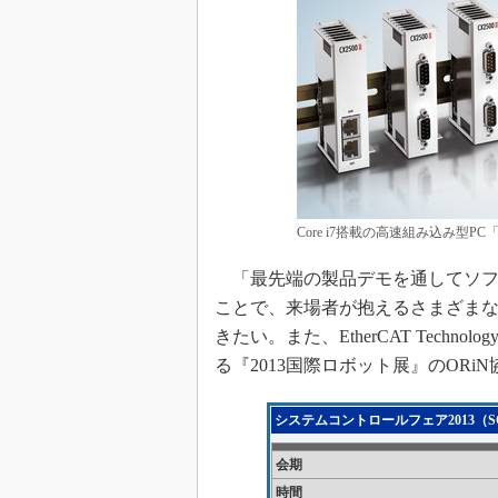
Core i7搭載の高速組み込み型PC
「最先端の製品デモを通してソフ
ことで、来場者が抱えるさまざま
きたい。また、EtherCAT Techno
る『2013国際ロボット展』のOR
システムコントロールフェア2013（SC
会期
時間