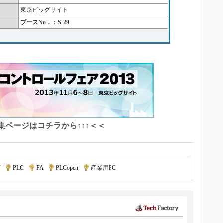
東京ビッグサイト
ブースNo．：S-29
特集ページはコチラから↑↑↑＜＜
T
|
PLC
|
FA
|
PLCopen
|
産業用PC