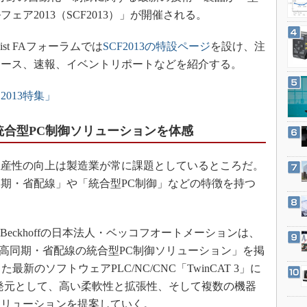
3Dプリンタ
産業オープンネット展
ア2013（SCF2013）」が開催される。
デジタルツインとCAE
st FAフォーラムでは
SCF2013の特設ページ
を設け、注
S＆OP
リース、速報、イベントリポートなどを紹介する。
インダストリー4.0
イノベーション
013特集」
製造業ビッグデータ
よる統合型PC制御ソリューションを体感
メイドインジャパン
植物工場
産性の向上は製造業が常に課題としているところだ。
知財マネジメント
期・省配線」や「統合型PC制御」などの特徴を持つ
海外生産
グローバル設計・開発
るBeckhoffの日本法人・ベッコフオートメーションは、
制御セキュリティ
速・高同期・省配線の統合型PC制御ソリューション」を掲
新型コロナへの対応
た最新のソフトウェアPLC/NC/CNC「TwinCAT 3」に
Tの開発元として、高い柔軟性と拡張性、そして複数の機器
ソリューションを提案していく。