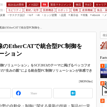
程別：
組み込み開発
メカ設計
製造マネジメント
物流
R＆D
キャリア
FA
業別：
モビリティ
素材／化学
医療機器
ロボット
電機
産業機械
食品・
炭素
サステナ設計
エッジ逆襲
品質
展示会
特集
メ
IoT
AI
ebook
伝承
組み込み開発
CEATEC
読者調査まとめ
編集後記
のEtherCATで統合型PC制御を...
JIMTOF
保全
メカ設計
つながるクルマ
組込み/エッジ コンピューティング
ス
 AI
製造マネジメント
5G
展＆IoT/5Gソリューション展
VR／AR
FA
EtherCATで統合型PC制御を
IIFES
モビリティ
フィールドサービス
ーション
国際ロボット展
素材／化学
FPGA
Fac
ジャパンモビリティショー
組み込み画像技術
御ソリューション」をSCF2013のテーマに掲げるベッコフオ
TECHNO-FRONTIER
ATの“生みの親”による統合型PC制御ソリューションが体感でき
組み込みモデリング
人テク展
Windows Embedded
[
MONOist
]
スマート工場EXPO
車載ソフト開発
EdgeTech+
Share
ISO26262
日本ものづくりワールド
無償設計ツール
AUTOMOTIVE WORLD
産業分野の自動化・制御に関する最新の技術・製品が一堂