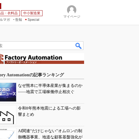
薬品・衣料品
中小製造業
マイページ
ルマガ
告知
Special
tory Automationの記事ランキング
なぜ熊本に半導体産業が集まるのか
――地震で工場稼働停止相次ぐ
令和8年熊本地震による工場への影
響まとめ
AI関連“だけじゃない”オムロンの制
御機器事業、地道な顧客基盤強化が