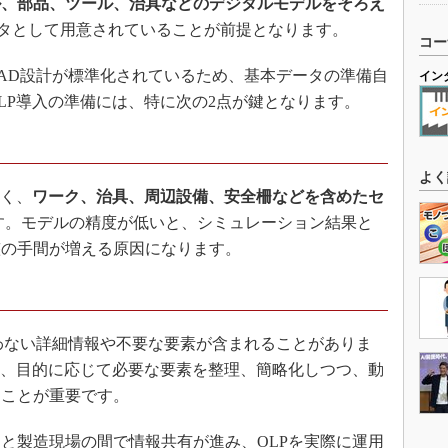
ル、部品、ツール、治具などのデジタルモデルをそろえ
データとして用意されていることが前提となります。
コー
AD設計が標準化されているため、基本データの準備自
イン
LP導入の準備には、特に次の2点が鍵となります。
よく
なく、
ワーク、治具、周辺設備、安全柵などを含めたセ
す。モデルの精度が低いと、シミュレーション結果と
整の手間が増える原因になります。
わない詳細情報や不要な要素が含まれることがありま
は、目的に応じて必要な要素を整理、簡略化しつつ、動
ることが重要です。
と製造現場の間で情報共有が進み、OLPを実際に運用