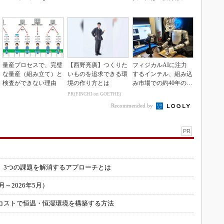
inkマスター
なく「設計の核心」
量産プロセスで、完璧
【西野亮廣】つくりた
フィジカルAIに注力
な量産（組み立て）と
いものを追求できる環
するインテル、組み込
検査ができない理由
境の作り方とは
み市場での約40年の実
績を生かせるか
PR(FINCHI on GOETHE)
Recommended by
PR
」
 3つの課題を解消するアプローチとは
～2026年5月）
コストで恒温・恒湿環境を構築する方法