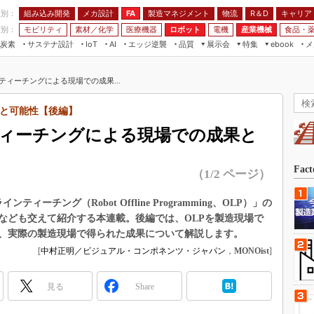
程別：
組み込み開発
メカ設計
製造マネジメント
物流
R＆D
キャリア
FA
業別：
モビリティ
素材／化学
医療機器
ロボット
電機
産業機械
食品・
炭素
サステナ設計
エッジ逆襲
品質
展示会
特集
メ
IoT
AI
ebook
伝承
組み込み開発
CEATEC
読者調査まとめ
編集後記
ティーチングによる現場での成果...
JIMTOF
保全
メカ設計
つながるクルマ
組込み/エッジ コンピューティング
ス
 AI
製造マネジメント
5G
と可能性【後編】
展＆IoT/5Gソリューション展
VR／AR
FA
ィーチングによる現場での成果と
IIFES
モビリティ
フィールドサービス
国際ロボット展
素材／化学
FPGA
Fac
（1/2 ページ）
ジャパンモビリティショー
組み込み画像技術
TECHNO-FRONTIER
ーチング（Robot Offline Programming、OLP）」の
組み込みモデリング
なども交えて紹介する本連載。後編では、OLPを製造現場で
人テク展
Windows Embedded
、実際の製造現場で得られた成果について解説します。
スマート工場EXPO
[
中村正明／ビジュアル・コンポネンツ・ジャパン
，
MONOist
]
車載ソフト開発
EdgeTech+
ISO26262
日本ものづくりワールド
見る
Share
無償設計ツール
AUTOMOTIVE WORLD