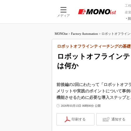
工
産
メディア
脱
つながる技術
AI×技術
MONOist
>
Factory Automation
>
ロボットオフライン
つながる工場
AI×設備
つながるサービ
Physical
ロボットオフラインティーチングの基礎
ロボットオフラインテ
は何か
前後編の2回にわたって「ロボットオフラインティ
メリットや実践のポイントについて事例
機能させるために必要な導入ステップと
2026年03月13日 06時00分 公開
印刷する
通知する