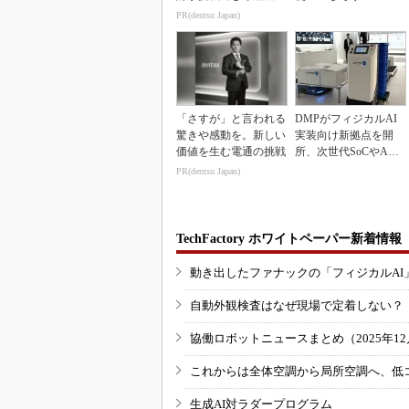
PR(dentsu Japan)
「さすが」と言われる
DMPがフィジカルAI
驚きや感動を。新しい
実装向け新拠点を開
価値を生む電通の挑戦
所、次世代SoCやAM
Rデモを披露
PR(dentsu Japan)
TechFactory ホワイトペーパー新着情報
動き出したファナックの「フィジカルAI
自動外観検査はなぜ現場で定着しない？
協働ロボットニュースまとめ（2025年12月
これからは全体空調から局所空調へ、低
生成AI対ラダープログラム