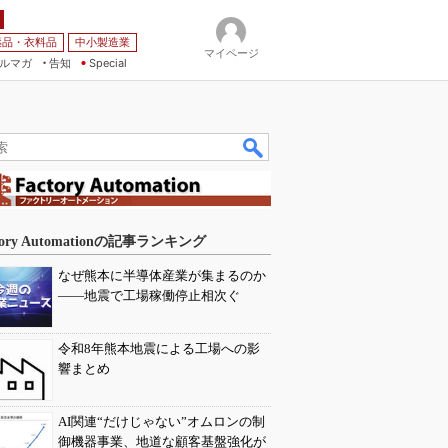
薬品・衣料品
中小製造業
マイページ
ルマガ
告知
Special
tory Automationの記事ランキング
なぜ熊本に半導体産業が集まるのか
――地震で工場稼働停止相次ぐ
令和8年熊本地震による工場への影
響まとめ
AI関連“だけじゃない”オムロンの制
御機器事業、地道な顧客基盤強化が