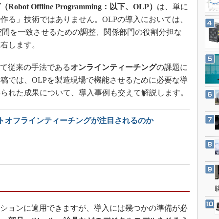
3Dプリンタ
t Offline Programming：以下、OLP）
は、単に
産業オープンネット展
デジタルツインとCAE
作る」技術ではありません。OLPの導入においては、
空間を一致させるための調整、関係部門の役割分担な
S＆OP
左右します。
インダストリー4.0
イノベーション
して従来の手法である
オンラインティーチング
の課題に
製造業ビッグデータ
稿では、OLPを製造現場で機能させるために必要な導
得られた成果について、導入事例も交えて解説します。
メイドインジャパン
植物工場
トオフラインティーチングが注目されるのか
知財マネジメント
海外生産
グローバル設計・開発
制御セキュリティ
新型コロナへの対応
ーションに適用できますが、導入には幾つかの準備が必