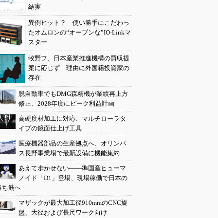
結実
異例ヒット？ 使い勝手にこだわっ
たオムロンの“オープンな”IO-Linkマ
スター
牧野フ、日本産業推進機構の買収提
案に応じず 理由に外国籍投資家の
存在
脱自動車でもDMG森精機が業績再上方
修正、2028年度にピーク利益計画
高硬度材加工に対応、マルチローラタ
イプの鏡面仕上げ工具
医療機器部品の生産拠点へ、オリンパ
ス長野事業場で最新設備に機能集約
あえて歩かせない――準国産ヒューマ
ノイド「D1」登場、現場稼働で日本の
勝ち筋へ
マザックが最大加工径910mmのCNC旋
盤、大径および長尺ワーク向け