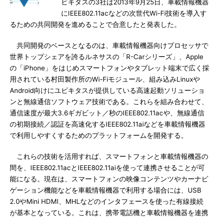
ビキタスの3社は2013年9月25日、車載情報機器
にIEEE802.11acなどの次世代Wi-Fi技術を導入す
るための共同開発を進めることで合意したと発表した。
共同開発のベースとなるのは、車載情報機器向けプロセッサで
世界トップシェアを誇るルネサスの「R-Carシリーズ」、Apple
の「iPhone」をはじめスマートフォンやタブレット端末で広く採
用されている村田製作所のWi-Fiモジュール、組み込みLinuxや
Android向けにユビキタスが提供している高速起動ソリューショ
ンと無線通信ソフトウェア技術である。これらを組み合わせて、
通信速度が最大3.6ギガビット／秒のIEEE802.11acや、無線通信
の初期接続／認証を高速化するIEEE802.11aiなどを車載情報機器
で利用しやすくするためのプラットフォームを開発する。
これらの技術を活用すれば、スマートフォンと車載情報機器の
間を、IEEE802.11acとIEEE802.11aiを使って連携させることが可
能になる。現在は、スマートフォンの映像コンテンツやカーナビ
ゲーション機能などを車載情報機器で利用する場合には、USB
2.0やMini HDMI、MHLなどのインタフェースを使った有線接続
が基本となっている。これは、携帯電話機と車載情報機器を連携