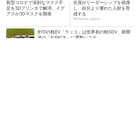
新型コロナで深刻なマスク不
全員がリーダーシップを発揮
足を3Dプリンタで解消、イグ
し、自分より優れた人財を育
アスが3Dマスクを開発
成する
PR(dentsu Japan)
BYDの軽EV「ラッコ」は世界初の軽SDV、新開
発の「X-PACK」に電動システ...
ペロブスカイト太陽電池の量産に有効なイン
ク、従来比で1.5倍の性能向上
【レベル14】生成AIを味方に、3D CADを使い
こなそう！