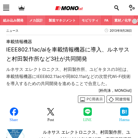
組み込み開発
メカ設計
製造マネジメント
モビリティ
FA
素材／化学
ニュース
2013年9月26日
車載情報機器
IEEE802.11ac/aiを車載情報機器に導入、ルネサス
と村田製作所など3社が共同開発
ルネサス エレクトロニクス、村田製作所、ユビキタスの3社は、
車載情報機器にIEEE802.11acや同802.11aiなどの次世代Wi-Fi技術
を導入するための共同開発を進めることで合意した。
[朴尚洙，MONOist]
PC用表示
関連情報
Share
Post
LINE
Hatena
ルネサス エレクトロニクス、村田製作所、ユ