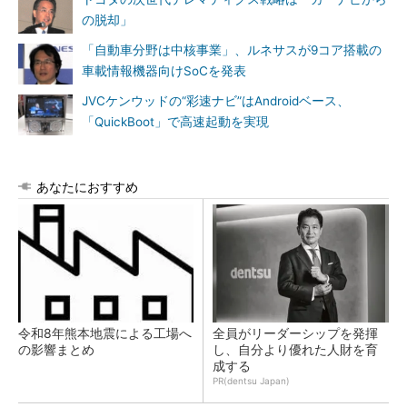
の脱却」
「自動車分野は中核事業」、ルネサスが9コア搭載の
車載情報機器向けSoCを発表
JVCケンウッドの“彩速ナビ”はAndroidベース、
「QuickBoot」で高速起動を実現
あなたにおすすめ
令和8年熊本地震による工場へ
全員がリーダーシップを発揮
の影響まとめ
し、自分より優れた人財を育
成する
PR(dentsu Japan)