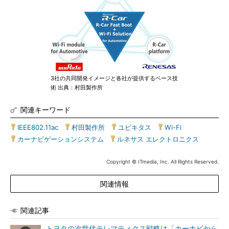
3社の共同開発イメージと各社が提供するベース技
術 出典：村田製作所
関連キーワード
IEEE802.11ac
|
村田製作所
|
ユビキタス
|
Wi-Fi
|
カーナビゲーションシステム
|
ルネサス エレクトロニクス
Copyright © ITmedia, Inc. All Rights Reserved.
関連情報
関連記事
トヨタの次世代テレマティクス戦略は「カーナビから