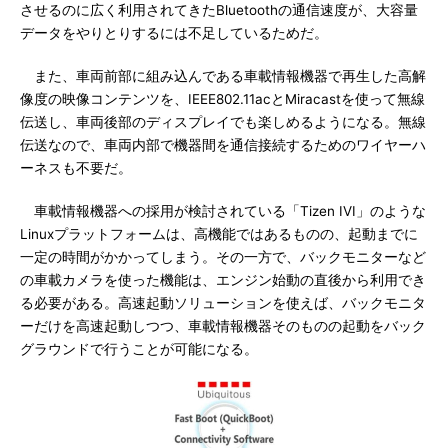
させるのに広く利用されてきたBluetoothの通信速度が、大容量
データをやりとりするには不足しているためだ。
また、車両前部に組み込んである車載情報機器で再生した高解
像度の映像コンテンツを、IEEE802.11acとMiracastを使って無線
伝送し、車両後部のディスプレイでも楽しめるようになる。無線
伝送なので、車両内部で機器間を通信接続するためのワイヤーハ
ーネスも不要だ。
車載情報機器への採用が検討されている「Tizen IVI」のような
Linuxプラットフォームは、高機能ではあるものの、起動までに
一定の時間がかかってしまう。その一方で、バックモニターなど
の車載カメラを使った機能は、エンジン始動の直後から利用でき
る必要がある。高速起動ソリューションを使えば、バックモニタ
ーだけを高速起動しつつ、車載情報機器そのものの起動をバック
グラウンドで行うことが可能になる。