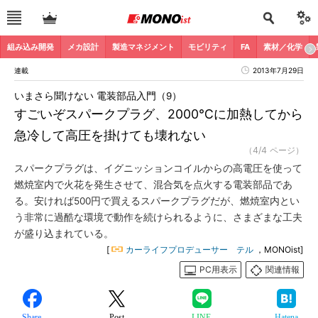
組み込み開発
メカ設計
製造マネジメント
モビリティ
FA
素材／化学
連載
2013年7月29日
いまさら聞けない 電装部品入門（9）
すごいぞスパークプラグ、2000℃に加熱してから
急冷して高圧を掛けても壊れない
（4/4 ページ）
スパークプラグは、イグニッションコイルからの高電圧を使って
燃焼室内で火花を発生させて、混合気を点火する電装部品であ
る。安ければ500円で買えるスパークプラグだが、燃焼室内とい
う非常に過酷な環境で動作を続けられるように、さまざまな工夫
が盛り込まれている。
[
カーライフプロデューサー テル
，MONOist]
PC用表示
関連情報
Share
Post
LINE
Hatena