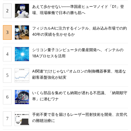
あえて歩かせない――準国産ヒューマノイド「D1」登
場、現場稼働で日本の勝ち筋へ
フィジカルAIに注力するインテル、組み込み市場での約
40年の実績を生かせるか
シリコン量子コンピュータの量産開発へ、インテルの
18Aプロセスを活用
AI関連“だけじゃない”オムロンの制御機器事業、地道な
顧客基盤強化が結実
いくら部品を集めても納期が遅れる不思議、「納期順守
率」に潜むワナ
手術不要で音を届けるレーザー照射技術を開発、次世代
の難聴治療に