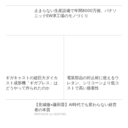
止まらない生産設備で年間8000万個、パナソ
ニックEW津工場のモノづくり
ギガキャストの超巨大ダイカ
電装部品の封止材に使えるウ
スト成形機「ギガプレス」は
レタン、シリコーンより低コ
どうやって作られたのか
ストで高い接着性
【見城徹×藤田晋】AI時代でも変わらない経営
者の本質
PR(FINCHI on GOETHE)