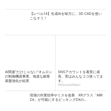
【レベル14】生成AIを味方に、3D CADを使い
こなそう！
AI関連“だけじゃない”オムロン
SNSアカウントを着実に成
の制御機器事業、地道な顧客
長。実はみんなココ使ってま
基盤強化が結実
す。
PR(Dreaw合同会社)
現場の作業効率やミスを改善 XRグラス「MiR
ZA」が可能にするピッキングDXの...