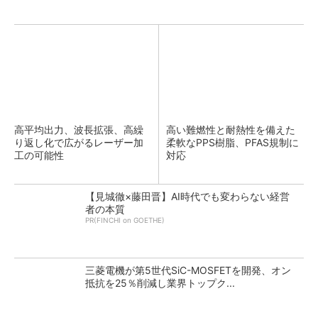
高平均出力、波長拡張、高繰
高い難燃性と耐熱性を備えた
り返し化で広がるレーザー加
柔軟なPPS樹脂、PFAS規制に
工の可能性
対応
【見城徹×藤田晋】AI時代でも変わらない経営
者の本質
PR(FINCHI on GOETHE)
三菱電機が第5世代SiC-MOSFETを開発、オン
抵抗を25％削減し業界トップク...