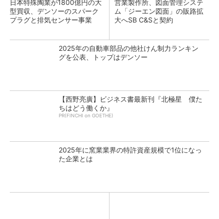
日本特殊陶業が1800億円の大
営業製作所、図面管理システ
型買収、デンソーのスパーク
ム「ジーエン図面」の販路拡
プラグと排気センサー事業
大へSB C&Sと契約
2025年の自動車部品の他社けん制力ランキン
グを公表、トップはデンソー
【西野亮廣】ビジネス書最新刊『北極星 僕た
ちはどう働くか』
PR(FINCHI on GOETHE)
2025年に窯業業界の特許資産規模で1位になっ
た企業とは