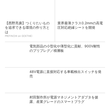
【西野亮廣】つくりたいもの
業界最薄クラス0.2mmの高電
を追求できる環境の作り方と
圧対応絶縁シートを開発
は
PR(FINCHI on GOETHE)
電気部品の小型化や薄型化に貢献、900V耐性
のプリプレグ／積層板
48V電源に直接対応する車載検出スイッチを発
売
村田製作所が電源マネジメントアダプタを披
露、産業グレードのスマートプラグ