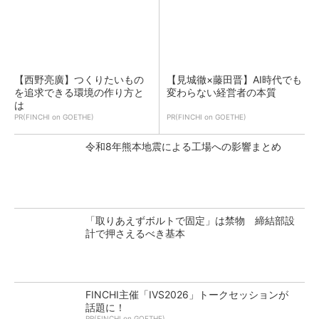
【西野亮廣】つくりたいもの
【見城徹×藤田晋】AI時代でも
を追求できる環境の作り方と
変わらない経営者の本質
は
PR(FINCHI on GOETHE)
PR(FINCHI on GOETHE)
令和8年熊本地震による工場への影響まとめ
「取りあえずボルトで固定」は禁物 締結部設
計で押さえるべき基本
FINCHI主催「IVS2026」トークセッションが
話題に！
PR(FINCHI on GOETHE)