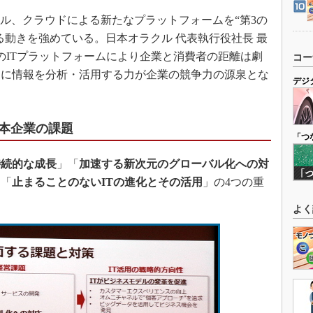
ル、クラウドによる新たなプラットフォームを“第3の
る動きを強めている。日本オラクル 代表執行役社長 最
のITプラットフォームにより企業と消費者の距離は劇
コー
らに情報を分析・活用する力が企業の競争力の源泉とな
デジ
本企業の課題
「つ
持続的な成長
」「
加速する新次元のグローバル化への対
」「
止まることのないITの進化とその活用
」の4つの重
よく