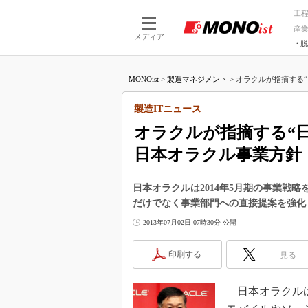
工
産
メディア
脱
つながる技術
AI×技術
MONOist
>
製造マネジメント
>
オラクルが指摘する“日
つながる工場
AI×設備
つながるサービ
Physical
製造ITニュース
オラクルが指摘する“
日本オラクル事業方針
日本オラクルは2014年5月期の事業戦
だけでなく事業部門への直接提案を強化
2013年07月02日 07時30分 公開
印刷する
見る
日本オラクルは2