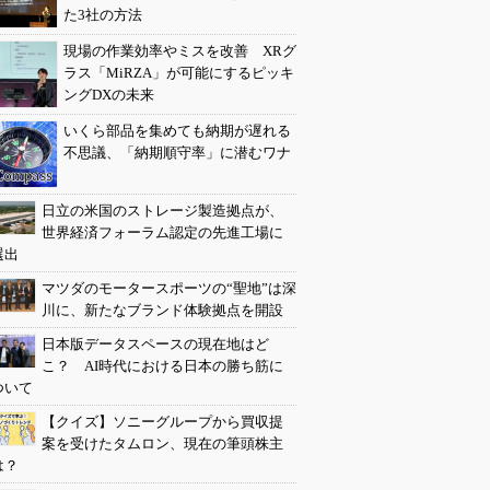
た3社の方法
現場の作業効率やミスを改善 XRグ
ラス「MiRZA」が可能にするピッキ
ングDXの未来
いくら部品を集めても納期が遅れる
不思議、「納期順守率」に潜むワナ
日立の米国のストレージ製造拠点が、
世界経済フォーラム認定の先進工場に
選出
マツダのモータースポーツの“聖地”は深
川に、新たなブランド体験拠点を開設
日本版データスペースの現在地はど
こ？ AI時代における日本の勝ち筋に
ついて
【クイズ】ソニーグループから買収提
案を受けたタムロン、現在の筆頭株主
は？