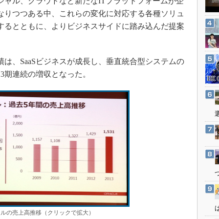
シャル、クラウドなど新たなITプラットフォームが企
3Dプリンタ
産業オープンネット展
なりつつある中、これらの変化に対応する各種ソリュ
デジタルツインとCAE
するとともに、よりビジネスサイドに踏み込んだ提案
S＆OP
インダストリー4.0
績は、SaaSビジネスが成長し、垂直統合型システムの
イノベーション
3期連続の増収となった。
製造業ビッグデータ
メイドインジャパン
植物工場
知財マネジメント
海外生産
グローバル設計・開発
制御セキュリティ
新型コロナへの対応
クルの売上高推移（クリックで拡大）