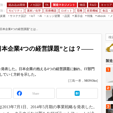
程別：
組み込み開発
メカ設計
製造マネジメント
物流
R＆D
キャリア
FA
業別：
モビリティ
素材／化学
医療機器
ロボット
電機
産業機械
食品・
炭素
サステナ設計
エッジ逆襲
品質
展示会
特集
メ
IoT
AI
ebook
伝承
組み込み開発
CEATEC
読者調査まとめ
編集後記
本企業4つの経営課題”とは...
JIMTOF
保全
メカ設計
つながるクルマ
組込み/エッジ コンピューティング
ス
 AI
製造マネジメント
5G
展＆IoT/5Gソリューション展
VR／AR
FA
日本企業4つの経営課題”とは？――
IIFES
モビリティ
フィールドサービス
国際ロボット展
素材／化学
FPGA
製造
ジャパンモビリティショー
組み込み画像技術
略を発表した。日本企業の抱える4つの経営課題に触れ、IT部門
TECHNO-FRONTIER
していく方針を示した。
組み込みモデリング
人テク展
[三島一孝，
MONOist
]
Windows Embedded
スマート工場EXPO
車載ソフト開発
Share
EdgeTech+
ISO26262
日本ものづくりワールド
013年7月1日、2014年5月期の事業戦略を発表した。
無償設計ツール
AUTOMOTIVE WORLD