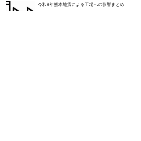
令和8年熊本地震による工場への影響まとめ
FINCHI主催「IVS2026」トークセッションが
話題に！
PR(FINCHI on GOETHE)
狭小な駐車場に、シャープがポールカメラ式製
品発表 市場シェア10％目指す