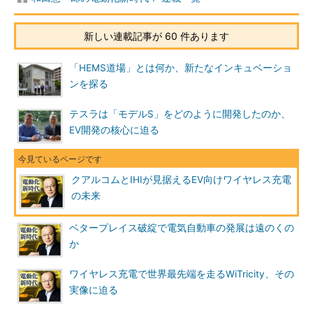
新しい連載記事が 60 件あります
「HEMS道場」とは何か、新たなインキュベーショ
ンを探る
テスラは「モデルS」をどのように開発したのか、
EV開発の核心に迫る
クアルコムとIHIが見据えるEV向けワイヤレス充電
の未来
ベタープレイス破綻で電気自動車の発展は遠のくの
か
ワイヤレス充電で世界最先端を走るWiTricity、その
実像に迫る