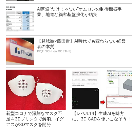
AI関連“だけじゃない”オムロンの制御機器事
業、地道な顧客基盤強化が結実
【見城徹×藤田晋】AI時代でも変わらない経営
者の本質
PR(FINCHI on GOETHE)
新型コロナで深刻なマスク不
【レベル14】生成AIを味方
足を3Dプリンタで解消、イグ
に、3D CADを使いこなそう！
アスが3Dマスクを開発