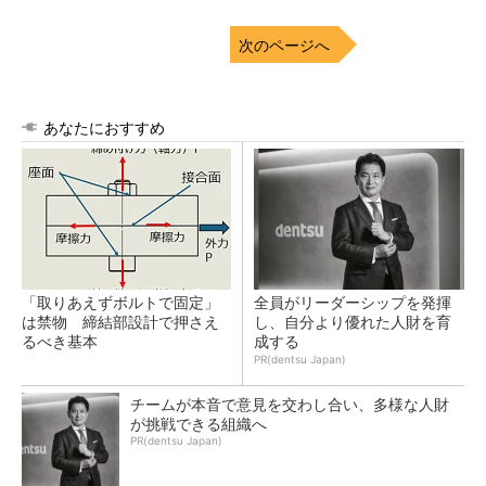
次のページへ
あなたにおすすめ
「取りあえずボルトで固定」
全員がリーダーシップを発揮
は禁物 締結部設計で押さえ
し、自分より優れた人財を育
るべき基本
成する
PR(dentsu Japan)
チームが本音で意見を交わし合い、多様な人財
が挑戦できる組織へ
PR(dentsu Japan)