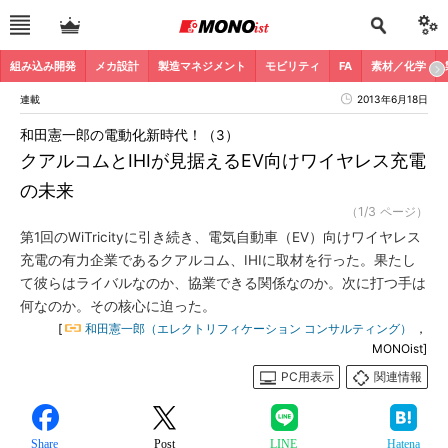
組み込み開発
メカ設計
製造マネジメント
モビリティ
FA
素材／化学
連載
2013年6月18日
和田憲一郎の電動化新時代！（3）
クアルコムとIHIが見据えるEV向けワイヤレス充電
の未来
（1/3 ページ）
第1回のWiTricityに引き続き、電気自動車（EV）向けワイヤレス
充電の有力企業であるクアルコム、IHIに取材を行った。果たし
て彼らはライバルなのか、協業できる関係なのか。次に打つ手は
何なのか。その核心に迫った。
[
和田憲一郎（エレクトリフィケーション コンサルティング）
，
MONOist]
PC用表示
関連情報
Share
Post
LINE
Hatena