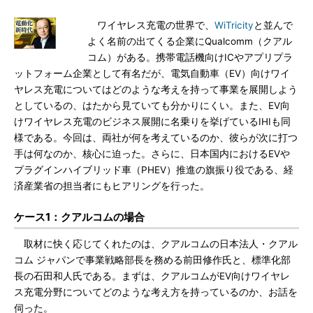
ワイヤレス充電の世界で、
WiTricity
と並んで
よく名前の出てくる企業にQualcomm（クアル
コム）がある。携帯電話機向けICやアプリプラ
ットフォーム企業として有名だが、電気自動車（EV）向けワイ
ヤレス充電についてはどのような考えを持って事業を展開しよう
としているの、はたから見ていても分かりにくい。また、EV向
けワイヤレス充電のビジネス展開に名乗りを挙げているIHIも同
様である。今回は、両社が何を考えているのか、彼らが次に打つ
手は何なのか、核心に迫った。さらに、日本国内におけるEVや
プラグインハイブリッド車（PHEV）推進の旗振り役である、経
済産業省の担当者にもヒアリングを行った。
ケース1：クアルコムの場合
取材に快く応じてくれたのは、クアルコムの日本法人・クアル
コム ジャパンで事業戦略部長を務める前田修作氏と、標準化部
長の石田和人氏である。まずは、クアルコムがEV向けワイヤレ
ス充電分野についてどのような考え方を持っているのか、お話を
伺った。