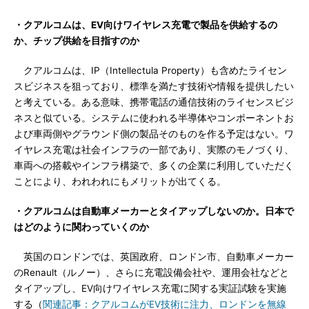
・クアルコムは、EV向けワイヤレス充電で製品を供給するの
か、チップ供給を目指すのか
クアルコムは、IP（Intellectula Property）も含めたライセン
スビジネスを狙っており、標準を満たす技術や情報を提供したい
と考えている。ある意味、携帯電話の通信技術のライセンスビジ
ネスと似ている。システムに使われる半導体やコンポーネントお
よび車両側やグラウンド側の製品そのものを作る予定はない。ワ
イヤレス充電は社会インフラの一部であり、実際のモノづくり、
車両への搭載やインフラ構築で、多くの企業に利用していただく
ことにより、われわれにもメリットが出てくる。
・クアルコムは自動車メーカーとタイアップしないのか。日本で
はどのように関わっていくのか
英国のロンドンでは、英国政府、ロンドン市、自動車メーカー
のRenault（ルノー）、さらに充電設備会社や、運用会社などと
タイアップし、EV向けワイヤレス充電に関する実証試験を実施
する（
関連記事：クアルコムがEV技術に注力、ロンドンを無線