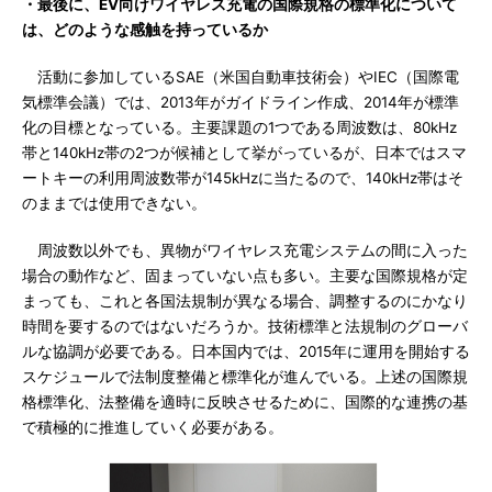
・最後に、EV向けワイヤレス充電の国際規格の標準化について
は、どのような感触を持っているか
活動に参加しているSAE（米国自動車技術会）やIEC（国際電
気標準会議）では、2013年がガイドライン作成、2014年が標準
化の目標となっている。主要課題の1つである周波数は、80kHz
帯と140kHz帯の2つが候補として挙がっているが、日本ではスマ
ートキーの利用周波数帯が145kHzに当たるので、140kHz帯はそ
のままでは使用できない。
周波数以外でも、異物がワイヤレス充電システムの間に入った
場合の動作など、固まっていない点も多い。主要な国際規格が定
まっても、これと各国法規制が異なる場合、調整するのにかなり
時間を要するのではないだろうか。技術標準と法規制のグローバ
ルな協調が必要である。日本国内では、2015年に運用を開始する
スケジュールで法制度整備と標準化が進んでいる。上述の国際規
格標準化、法整備を適時に反映させるために、国際的な連携の基
で積極的に推進していく必要がある。