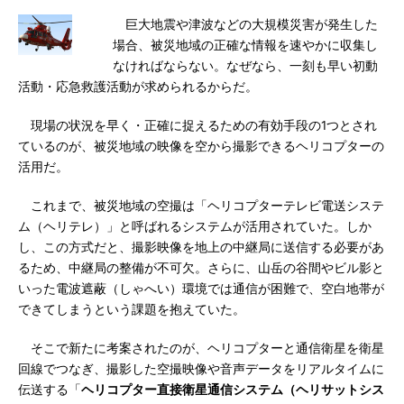
巨大地震や津波などの大規模災害が発生した
場合、被災地域の正確な情報を速やかに収集し
なければならない。なぜなら、一刻も早い初動
活動・応急救護活動が求められるからだ。
現場の状況を早く・正確に捉えるための有効手段の1つとされ
ているのが、被災地域の映像を空から撮影できるヘリコプターの
活用だ。
これまで、被災地域の空撮は「ヘリコプターテレビ電送システ
ム（ヘリテレ）」と呼ばれるシステムが活用されていた。しか
し、この方式だと、撮影映像を地上の中継局に送信する必要があ
るため、中継局の整備が不可欠。さらに、山岳の谷間やビル影と
いった電波遮蔽（しゃへい）環境では通信が困難で、空白地帯が
できてしまうという課題を抱えていた。
そこで新たに考案されたのが、ヘリコプターと通信衛星を衛星
回線でつなぎ、撮影した空撮映像や音声データをリアルタイムに
伝送する「
ヘリコプター直接衛星通信システム（ヘリサットシス