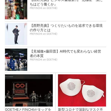
ちはどう働くか』
PR(FINCHI on GOETHE)
【西野亮廣】つくりたいものを追求できる環境
の作り方とは
PR(FINCHI on GOETHE)
【見城徹×藤田晋】AI時代でも変わらない経営
者の本質
PR(FINCHI on GOETHE)
GOETHEとFINCHIがタッグを
新型コロナで深刻なマスク不