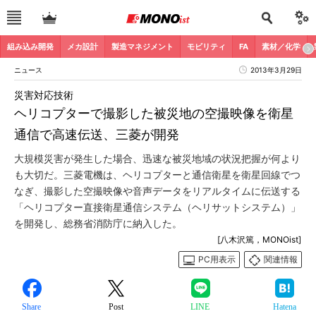
組み込み開発
メカ設計
製造マネジメント
モビリティ
FA
素材／化学
ニュース
2013年3月29日
災害対応技術
ヘリコプターで撮影した被災地の空撮映像を衛星
通信で高速伝送、三菱が開発
大規模災害が発生した場合、迅速な被災地域の状況把握が何より
も大切だ。三菱電機は、ヘリコプターと通信衛星を衛星回線でつ
なぎ、撮影した空撮映像や音声データをリアルタイムに伝送する
「ヘリコプター直接衛星通信システム（ヘリサットシステム）」
を開発し、総務省消防庁に納入した。
[八木沢篤，MONOist]
PC用表示
関連情報
Share
Post
LINE
Hatena