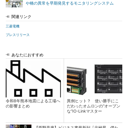
や橋の異常を早期発見するモニタリングシステム
関連リンク
三菱電機
プレスリリース
あなたにおすすめ
令和8年熊本地震による工場へ
異例ヒット？ 使い勝手にこ
の影響まとめ
だわったオムロンの“オープン
な”IO-Linkマスター
【西野亮廣】ビジネス書最新刊『北極星 僕た