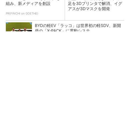
組み、新メディアを創設
足を3Dプリンタで解消、イグ
アスが3Dマスクを開発
PR(FINCHI on GOETHE)
BYDの軽EV「ラッコ」は世界初の軽SDV、新開
発の「X-PACK」に電動システ...
ペロブスカイト太陽電池の量産に有効なイン
ク、従来比で1.5倍の性能向上
【レベル14】生成AIを味方に、3D CADを使い
こなそう！