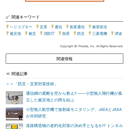
関連キーワード
ヘリコプター
|
災害
|
通信
|
衛星通信
|
被害状況
|
被災地
|
被災
|
消防庁
|
衛星
|
防災
|
三菱電機
|
津波
Copyright © ITmedia, Inc. All Rights Reserved.
関連情報
関連記事
＞＞「防災・災害対策技術」
通信網の遮断を空から救え!! ――小型無人飛行機が孤
立した被災地との間を結ぶ
小型無人航空機で放射線モニタリング、JAEAとJAXA
が共同研究
道路構造物の老朽化対策の決め手となるか!? トンネル