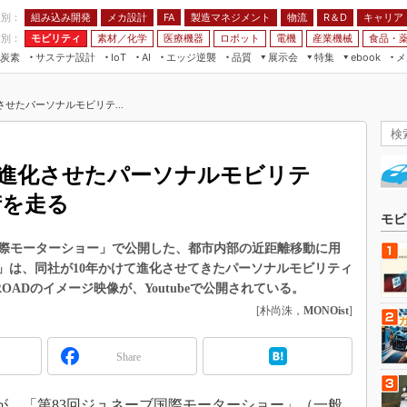
程別：
組み込み開発
メカ設計
製造マネジメント
物流
R＆D
キャリア
FA
業別：
モビリティ
素材／化学
医療機器
ロボット
電機
産業機械
食品・
炭素
サステナ設計
エッジ逆襲
品質
展示会
特集
メ
IoT
AI
ebook
伝承
組み込み開発
CEATEC
読者調査まとめ
編集後記
せたパーソナルモビリテ...
JIMTOF
保全
メカ設計
つながるクルマ
組込み/エッジ コンピューティング
ス
 AI
製造マネジメント
5G
展＆IoT/5Gソリューション展
VR／AR
FA
て進化させたパーソナルモビリテ
IIFES
モビリティ
フィールドサービス
街を走る
国際ロボット展
素材／化学
FPGA
モビ
ジャパンモビリティショー
組み込み画像技術
国際モーターショー」で公開した、都市内部の近距離移動に用
TECHNO-FRONTIER
AD」は、同社が10年かけて進化させてきたパーソナルモビリティ
組み込みモデリング
人テク展
OADのイメージ映像が、Youtubeで公開されている。
Windows Embedded
[朴尚洙，
MONOist
]
スマート工場EXPO
車載ソフト開発
EdgeTech+
Share
ISO26262
日本ものづくりワールド
無償設計ツール
AUTOMOTIVE WORLD
、「第83回ジュネーブ国際モーターショー」（一般