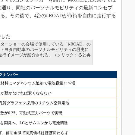
の通り、同社のパーソナルモビリティの最新コンセプ
。その後で、4台のi-ROADが市街を自由に走行する
でした
ターショーの会場で使用している「i-ROAD」の
でトヨタ自動車のパーソナルモビリティの歴史に
」の走行イメージが紹介される。（クリックすると再
クナンバー
材料にマグネシウム追加で電池容量25％増
ーが動かなければ安くならない
孔質グラフェン採用のリチウム空気電池
数が0.25、可動式空力パーツで実現
UVを開発へ、LGとサムスンから電池調達
げ、補助金減で実質価格はほぼ変わらず