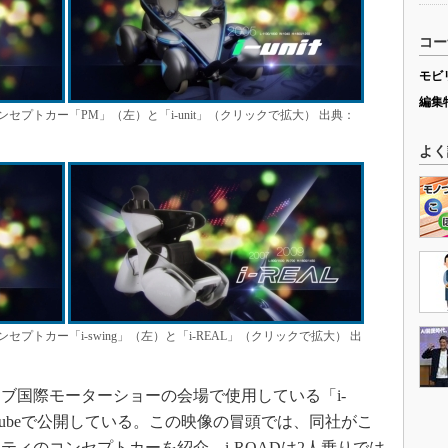
コー
モビ
編集
プトカー「PM」（左）と「i-unit」（クリックで拡大） 出典：
よく
トカー「i-swing」（左）と「i-REAL」（クリックで拡大） 出
ブ国際モーターショーの会場で使用している「i-
utubeで公開している。この映像の冒頭では、同社がこ
ィのコンセプトカーを紹介。i-ROADは2人乗りでは