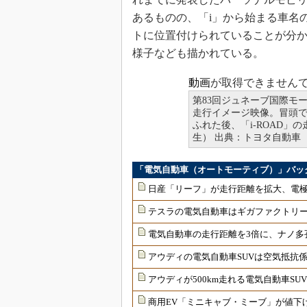
あるものの、「i」から始まる車名
トに位置付けられていることが分かる
様子なども描かれている。
動画
が取得できません
第83回ジュネーブ国際モー
走行イメージ映像。冒頭
ふれた後、「i-ROAD
生） 出典：トヨタ自動車
「電気自動車（オートモーティブ）」バッ
日産「リーフ」が走行距離を拡大、電極
テスラの電気自動車はギガファクトリ
電気自動車の走行距離を3倍に、ナノ多
アウディの電気自動車SUVは空気抵抗係
アウディが500km走れる電気自動車S
商用EV「ミニキャブ・ミーブ」が値下