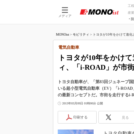
工
産
メディア
脱
つながる技術
AI×技術
MONOist
>
モビリティ
>
トヨタが10年をかけて進化さ
つながる工場
AI×設備
つながるサービ
Physical
電気自動車
トヨタが10年をかけ
ィ、「i-ROAD」が市
トヨタ自動車が、「第83回ジュネーブ
いる超小型電気自動車（EV）「i-RO
の最新コンセプトだ。市街を走行するi-R
2013年03月09日 01時00分 公開
印刷する
見る
トヨタ自動車が