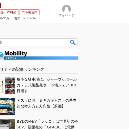
薬品・衣料品
中小製造業
マイページ
ルマガ
告知
Special
リティの記事ランキング
狭小な駐車場に、シャープがポール
カメラ式製品発表 市場シェア10％
目指す
テスラにおけるギガキャストの基本
的な考え方と方向性【前編】
BYDの軽EV「ラッコ」は世界初の軽
SDV、新開発の「X-PACK」に電動