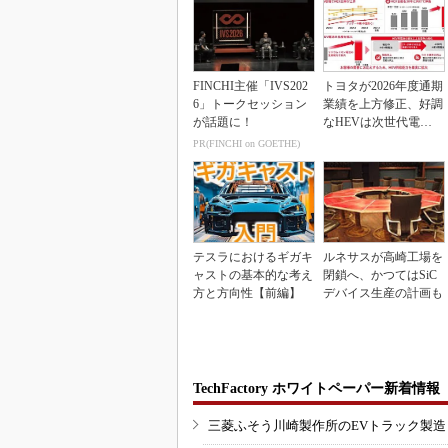
FINCHI主催「IVS202
トヨタが2026年度通期
6」トークセッション
業績を上方修正、好調
が話題に！
なHEVは次世代電池
で競争力を強化へ
PR(FINCHI on GOETHE)
テスラにおけるギガキ
ルネサスが高崎工場を
ャストの基本的な考え
閉鎖へ、かつてはSiC
方と方向性【前編】
デバイス生産の計画も
TechFactory ホワイトペーパー新着情報
三菱ふそう川崎製作所のEVトラック製