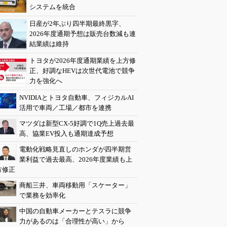
システムを統合
日産が2年ぶり四半期最終黒字、
2026年度通期予想は販売台数減も連
結業績は維持
トヨタが2026年度通期業績を上方修
正、好調なHEVは次世代電池で競争
力を強化へ
NVIDIAとトヨタ自動車、フィジカルAI
活用で車両／工場／都市を連携
マツダは新型CX-5好調で1Q売上過去最
高、協業EV投入も通期達成予想
電動化戦略見直しのホンダが四半期営
業利益で過去最高、2026年度業績も上
方修正
商船三井、車両移動用「スケーター」
で業務を効率化
中国の自動車メーカーとテスラに競争
力があるのは「合理性が高い」から