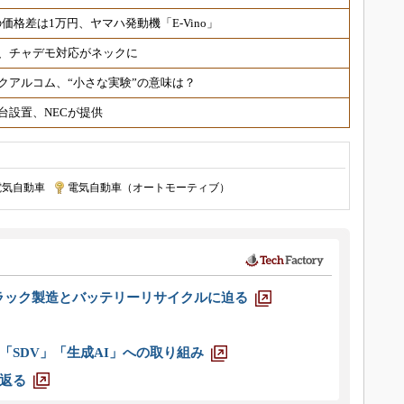
格差は1万円、ヤマハ発動機「E-Vino」
延期、チャデモ対応がネックに
クアルコム、“小さな実験”の意味は？
台設置、NECが提供
電気自動車
|
電気自動車（オートモーティブ）
ラック製造とバッテリーリサイクルに迫る
「SDV」「生成AI」への取り組み
返る