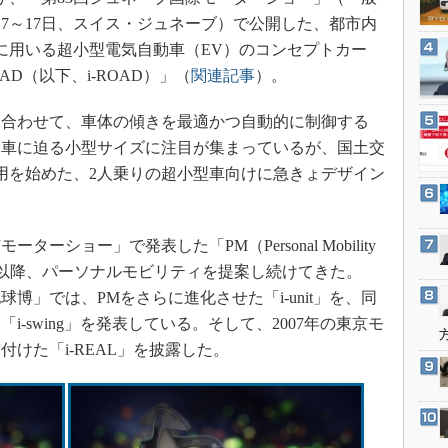
3Dプリンタ
産業オープンネット展
3月7～17日、スイス・ジュネーブ）で公開した、都市内
デジタルツインとCAE
に用いる超小型電気自動車（EV）のコンセプトカー
S＆OP
ROAD（以下、i-ROAD）」（
関連記事
）。
インダストリー4.0
合わせて、車体の傾きを最適かつ自動的に制御する
イノベーション
輪車に迫る小型サイズに注目が集まっているが、国土交
製造業ビッグデータ
運用を始めた、2人乗りの超小型車向けに急きょデザイン
メイドインジャパン
植物工場
ーショー」で発表した「PM（Personal Mobility
知財マネジメント
on system）」以降、パーソナルモビリティを提案し続けてきた。
海外生産
地球博」では、PMをさらに進化させた「i-unit」を、同
グローバル設計・開発
i-swing」を発表している。そして、2007年の東京モ
制御セキュリティ
けた「i-REAL」を披露した。
新型コロナへの対応