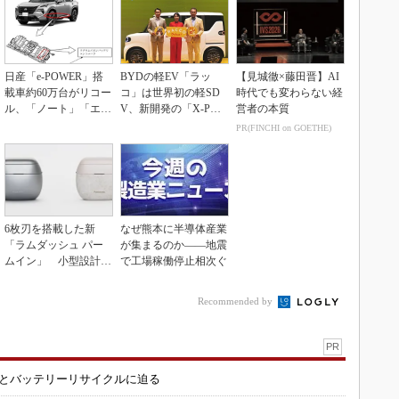
日産「e-POWER」搭
BYDの軽EV「ラッ
【見城徹×藤田晋】AI
載車約60万台がリコー
コ」は世界初の軽SD
時代でも変わらない経
ル、「ノート」「エク
V、新開発の「X-PAC
営者の本質
ストレイル」な...
K」に電動システ...
PR(FINCHI on GOETHE)
6枚刃を搭載した新
なぜ熊本に半導体産業
「ラムダッシュ パー
が集まるのか――地震
ムイン」 小型設計と
で工場稼働停止相次ぐ
意匠性をさらに追求
Recommended by
PR
造とバッテリーリサイクルに迫る