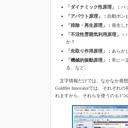
「ダイナミック性原理」：
パ
「アバウト原理」：
自動ポン
「排除・再生原理」：
発生し
「不活性雰囲気利用原理」：
か？
「先取り作用原理」：
あらか
「機械的振動原理」：
常に一
る、など。
文字情報だけでは、なかなか発想
Goldfire Innovatorでは
れますから、それらを使うのも1つ