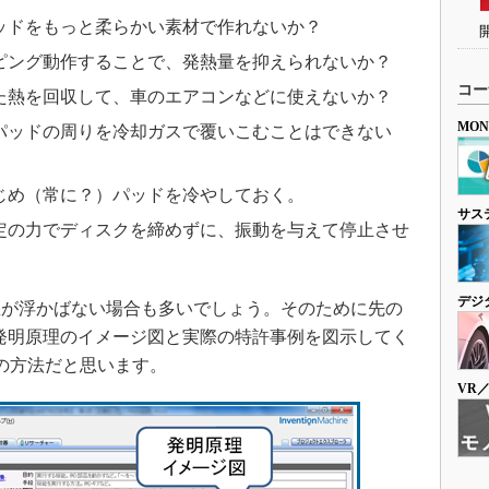
ッドをもっと柔らかい素材で作れないか？
ピング動作することで、発熱量を抑えられないか？
コー
た熱を回収して、車のエアコンなどに使えないか？
MO
パッドの周りを冷却ガスで覆いこむことはできない
じめ（常に？）パッドを冷やしておく。
サス
定の力でディスクを締めずに、振動を与えて停止させ
デジ
が浮かばない場合も多いでしょう。そのために先の
、それぞれの発明原理のイメージ図と実際の特許事例を図示してく
の方法だと思います。
VR