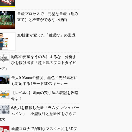
量産プロセスで、完璧な量産（組み
立て）と検査ができない理由
3D技術が変えた「靴選び」の常識
顧客の要望をうのみにするな 分析ま
ひを抜け出す「超上流のプロトタイピ
ング」
最大0.03mmの精度、黒色／光沢素材に
も対応する4モード3Dスキャナー
【レベル4】図面の穴寸法の表記を攻略
せよ！
6枚刃を搭載した新「ラムダッシュ パー
ムイン」 小型設計と意匠性をさらに
追求
新型コロナで深刻なマスク不足を3Dプ