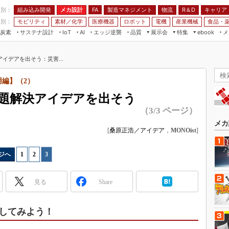
程別：
組み込み開発
メカ設計
製造マネジメント
物流
R＆D
キャリア
FA
業別：
モビリティ
素材／化学
医療機器
ロボット
電機
産業機械
食品・
炭素
サステナ設計
エッジ逆襲
品質
展示会
特集
メ
IoT
AI
ebook
伝承
組み込み開発
CEATEC
読者調査まとめ
編集後記
イデアを出そう：災害...
JIMTOF
保全
メカ設計
つながるクルマ
組込み/エッジ コンピューティング
ス
 AI
製造マネジメント
5G
用編】（2）
展＆IoT/5Gソリューション展
VR／AR
FA
題解決アイデアを出そう
IIFES
モビリティ
フィールドサービス
（3/3 ページ）
国際ロボット展
素材／化学
FPGA
メカ
ジャパンモビリティショー
[
桑原正浩／アイデア
，
MONOist
]
組み込み画像技術
TECHNO-FRONTIER
組み込みモデリング
ジへ
1
|
2
|
3
人テク展
Windows Embedded
スマート工場EXPO
見る
Share
車載ソフト開発
EdgeTech+
ISO26262
日本ものづくりワールド
してみよう！
無償設計ツール
AUTOMOTIVE WORLD