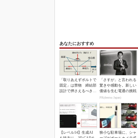
あなたにおすすめ
「取りあえずボルトで
「さすが」と言われる
固定」は禁物 締結部
驚きや感動を。新しい
設計で押さえるべき基
価値を生む電通の挑戦
本
PR(dentsu Japan)
【レベル14】生成AI
狭小な駐車場に、シャ