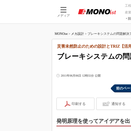
工
産
メディア
脱
つながる技術
AI×技術
MONOist
>
メカ設計
>
ブレーキシステムの問題解決ア
つながる工場
AI×設備
つながるサービ
Physical
災害未然防止のための設計とTRIZ【活
ブレーキシステムの問
2011年06月06日 12時55分 公開
前のペー
印刷する
通知する
発明原理を使ってアイデアを出