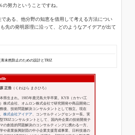
9％の努力ということですね。
の柱である、他分野の知恵を借用して考える方法につい
んも先の発明原理に沿って、どのようなアイデアが出て
災害未然防止のための設計とTRIZ
ofile
原 正浩
（くわはら まさひろ）
本県生まれ。1985年鹿児島大学卒業。KYB（カヤバ工
）株式会社、オムロン株式会社で研究開発や商品開発に
務後、技術問題解決コンサルタントとして独立。現在
、
株式会社アイデア
、コンサルティングセンター長。実
型TRIZコンサルタントとして、国内外企業の技術開発テ
マの創造的問題解決のコンサルティングに携わる一方、
学や産業振興財団の中小企業支援育成事業、日科技連の