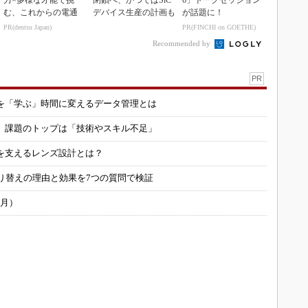
力×多様な才能で挑
閉鎖へ、かつてはSiC
6」トークセッション
む、これからの電通
デバイス生産の計画も
が話題に！
PR(dentsu Japan)
PR(FINCHI on GOETHE)
Recommended by
PR
を「学ぶ」時間に変えるデータ管理とは
用 課題のトップは「技術やスキル不足」
を支えるレンズ設計とは？
り替えの理由と効果を7つの質問で検証
6月）