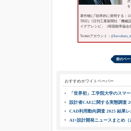
次
を
著作物に｢効率的に発明する：ロジ
TRIZ｣（日刊工業新聞社「機械
イデアレシピ」（韓国能率協会
Twitterアカウント：
@kuwahara_tr
前のペー
おすすめホワイトペーパー
「世界初」工学院大学のスマー
設計者CAEに関する実態調査 2
CAD利用動向調査 2025 結果
AI×設計開発ニュースまとめ（2