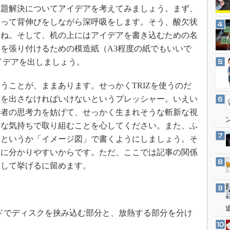
3Dプリンタ
題解決についてアイデアを考えてみましょう。まず、
産業オープンネット展
デジタルツインとCAE
立って背伸びをしながら深呼吸をします。そう、酸欠状
らね。そして、机の上にはアイデアを書き込むための名
S＆OP
を張り付けるための模造紙（A3程度の紙でもいいで
インダストリー4.0
イデアを出しましょう。
イノベーション
製造業ビッグデータ
ことが、ままあります。せっかくTRIZを使うのだ
」を出さなければいけないというプレッシャー。いえい
メイドインジャパン
術者の思考力を妨げて、せっかく生まれそうな斬新な視
植物工場
楽な気持ちで取り組むことを心してください。また、ふ
知財マネジメント
」というか「イメージ図」で書くようにしましょう。そ
海外生産
的に分かりやすいからです。ただ、ここでは記事の関係
グローバル設計・開発
として挙げるに留めます。
制御セキュリティ
新型コロナへの対応
ドでディスクを挟み込む部分と、放熱する部分を分け