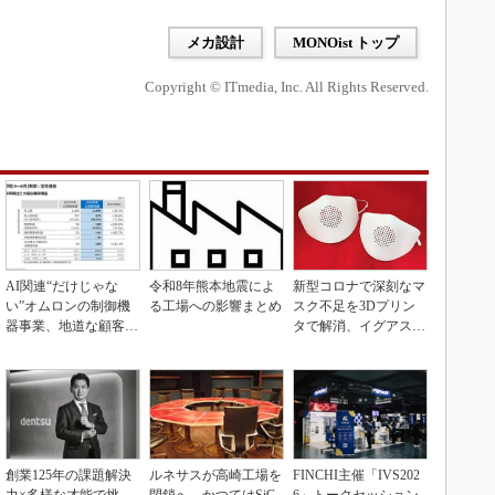
メカ設計
MONOist トップ
Copyright © ITmedia, Inc. All Rights Reserved.
AI関連“だけじゃな
令和8年熊本地震によ
新型コロナで深刻なマ
い”オムロンの制御機
る工場への影響まとめ
スク不足を3Dプリン
器事業、地道な顧客基
タで解消、イグアスが
盤強化が結実
3Dマスクを開発
創業125年の課題解決
ルネサスが高崎工場を
FINCHI主催「IVS202