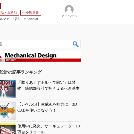
薬品・衣料品
中小製造業
マイページ
ルマガ
告知
Special
設計の記事ランキング
「取りあえずボルトで固定」は禁
物 締結部設計で押さえるべき基本
【レベル14】生成AIを味方に、3D
CADを使いこなそう！
使用中に発火、サーキュレーター10
万台をリコール