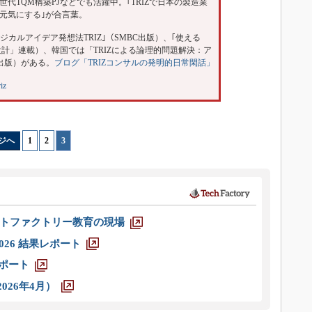
世代TQM構築PJなどでも活躍中。｢TRIZで日本の製造業
元気にする｣が合言葉。
カルアイデア発想法TRIZ｣（SMBC出版）、｢使える
設計」連載）、韓国では「TRIZによる論理的問題解決：ア
出版）がある。
ブログ「TRIZコンサルの発明的日常閑話」
iz
ジへ
1
|
2
|
3
トファクトリー教育の現場
026 結果レポート
レポート
026年4月）