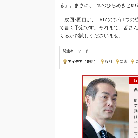
る」。まさに、1％のひらめきと9
次回3回目は、TRIZのもう1つ
て書く予定です。それまで、皆さ
くるかお試しくださいませ。
関連キーワード
アイデア（発想）
|
設計
|
災害
|
Pr
桑
熊
業
勤
は
務
ー
大