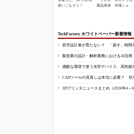
を味方に、3D CADを
ープがポールカメラ式
使いこなそう！
製品発表 市場シェア
10％目指す
TechFactory ホワイトペーパー新着情報
若手設計者が育たない？ 「探す」時間
製造業の設計・解析業務におけるAI活
過酷な環境で使う光学デバイス、高性能
CADツールの見直しは本当に必要？ 切
3Dプリンタニュースまとめ（2026年4～