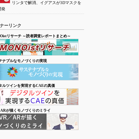
リンタで解消、イグアスが3Dマスクを
開発
ナーリンク
NOistリサーチ ～読者調査レポートまとめ～
テナブルなモノづくりの実現
タルツインを実現するCAEの真価
／ARが描くモノづくりのミライ