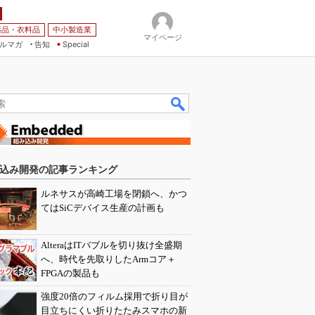
薬品・衣料品
中小製造業
マイページ
ルマガ
告知
Special
込み開発の記事ランキング
ルネサスが高崎工場を閉鎖へ、かつ
てはSiCデバイス生産の計画も
AlteraはITバブルを切り抜け全盛期
へ、時代を先取りしたArmコア＋
FPGAの製品も
強度20倍のフィルム採用で折り目が
目立ちにくい折りたたみスマホの新