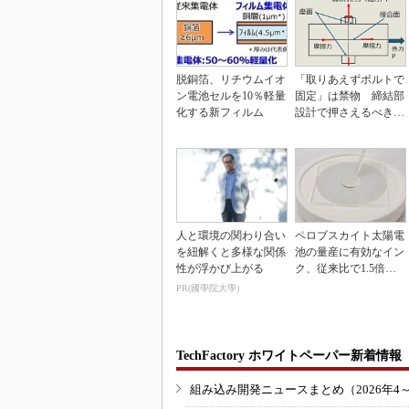
脱銅箔、リチウムイオ
「取りあえずボルトで
ン電池セルを10％軽量
固定」は禁物 締結部
化する新フィルム
設計で押さえるべき基
本
人と環境の関わり合い
ペロブスカイト太陽電
を紐解くと多様な関係
池の量産に有効なイン
性が浮かび上がる
ク、従来比で1.5倍の
性能向上
PR(國學院大學)
TechFactory ホワイトペーパー新着情報
組み込み開発ニュースまとめ（2026年4