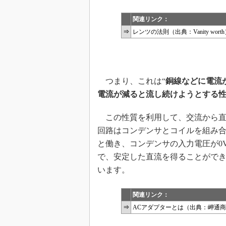
関連リンク：
⇒
レンツの法則（出典：Vanity worth）（http:
つまり、これは“
銅線などに電流
電流が減ると流し続けようとする
この性質を利用して、交流から直
回路はコンデンサとコイルを組み
と働き、コンデンサの入力電圧が0
で、安定した直流を得ることができ
います。
関連リンク：
⇒
ACアダプターとは（出典：岬通商）（http://