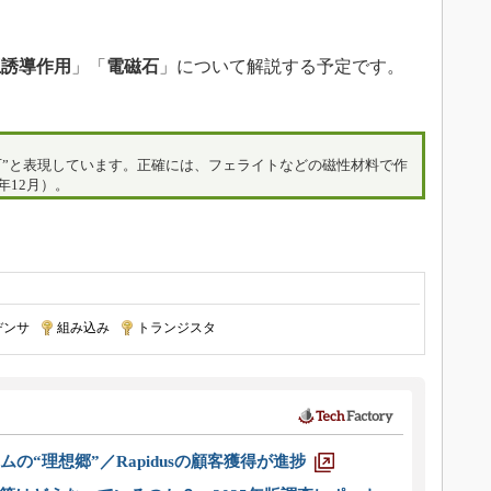
互誘導作用
」「
電磁石
」について解説する予定です。
石”と表現しています。正確には、フェライトなどの磁性材料で作
年12月）。
デンサ
|
組み込み
|
トランジスタ
ムの“理想郷”／Rapidusの顧客獲得が進捗