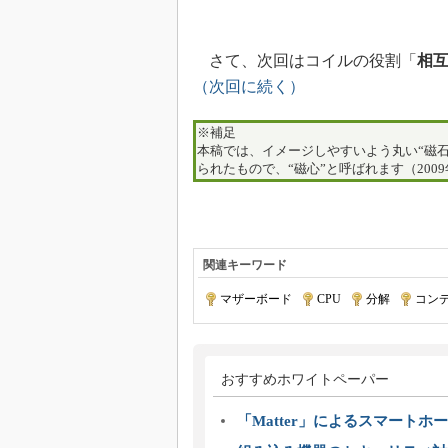
さて、次回はコイルの役割「
相
（次回に続く）
※補足
本稿では、イメージしやすいよう丸い“磁
られたもので、“磁心”と呼ばれます（2009
関連キーワード
マザーボード
|
CPU
|
分解
|
コン
おすすめホワイトペーパー
「Matter」によるスマートホー