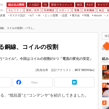
程別：
組み込み開発
メカ設計
製造マネジメント
物流
R＆D
キャリア
FA
業別：
モビリティ
素材／化学
医療機器
ロボット
電機
産業機械
食品・
炭素
サステナ設計
エッジ逆襲
品質
展示会
特集
メ
IoT
AI
ebook
伝承
組み込み開発
CEATEC
読者調査まとめ
編集後記
線、コイルの役割：バラし...
JIMTOF
保全
メカ設計
つながるクルマ
組込み/エッジ コンピューティング
ス
 AI
製造マネジメント
5G
展＆IoT/5Gソリューション展
VR／AR
FA
る銅線、コイルの役割
IIFES
モビリティ
フィールドサービス
国際ロボット展
素材／化学
FPGA
う“コイル”。今回はコイルの役割の1つ「電流の変化の安定」
組み
ジャパンモビリティショー
組み込み画像技術
TECHNO-FRONTIER
[鳥海佳孝 設計アナリスト，
＠IT MONOist
]
組み込みモデリング
人テク展
Windows Embedded
Share
スマート工場EXPO
車載ソフト開発
EdgeTech+
、“抵抗器”と“コンデンサ”を紹介してきました。
ISO26262
日本ものづくりワールド
無償設計ツール
。
AUTOMOTIVE WORLD