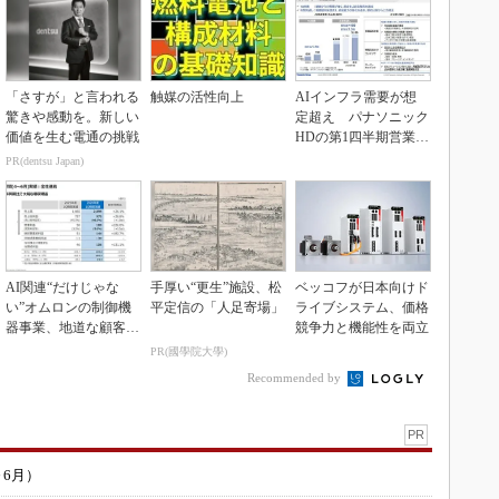
「さすが」と言われる
触媒の活性向上
AIインフラ需要が想
驚きや感動を。新しい
定超え パナソニック
価値を生む電通の挑戦
HDの第1四半期営業利
益が過去最高達成
PR(dentsu Japan)
AI関連“だけじゃな
手厚い“更生”施設、松
ベッコフが日本向けド
い”オムロンの制御機
平定信の「人足寄場」
ライブシステム、価格
器事業、地道な顧客基
競争力と機能性を両立
盤強化が結実
PR(國學院大學)
Recommended by
PR
～6月）