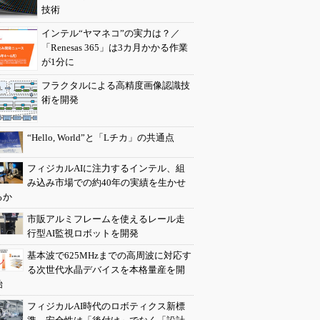
技術
インテル“ヤマネコ”の実力は？／
「Renesas 365」は3カ月かかる作業
が1分に
フラクタルによる高精度画像認識技
術を開発
“Hello, World”と「Lチカ」の共通点
フィジカルAIに注力するインテル、組
み込み市場での約40年の実績を生かせ
るか
市販アルミフレームを使えるレール走
行型AI監視ロボットを開発
基本波で625MHzまでの高周波に対応す
る次世代水晶デバイスを本格量産を開
始
フィジカルAI時代のロボティクス新標