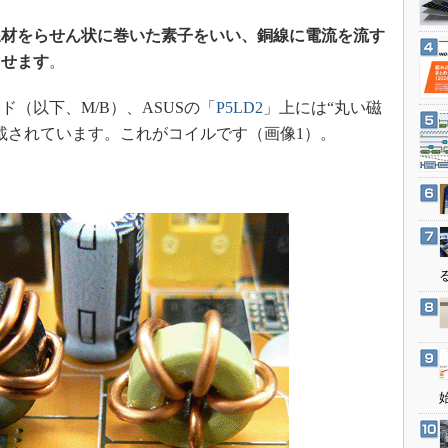
3Dプリンタ
産業オープンネット展
線材をらせん状に巻いた素子をいい、銅線に電流を流す
デジタルツインとCAE
させます
。
S＆OP
インダストリー4.0
（以下、M/B）、ASUSの「
P5LD2
」上には“丸い磁
イノベーション
載されています。これがコイルです（画像1）。
製造業ビッグデータ
メイドインジャパン
植物工場
知財マネジメント
海外生産
グローバル設計・開発
制御セキュリティ
新型コロナへの対応