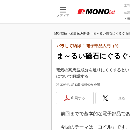
工
産
メディア
脱
つながる技術
AI×技術
MONOist
>
組み込み開発
>
ま～るい磁石にぐるぐる銅
つながる工場
AI×設備
つながるサービ
Physical
バラして納得！ 電子部品入門（9）
ま～るい磁石にぐるぐ
電気の高周波成分を通りにくくするとい
について解説する
2007年11月12日 00時00分 公開
印刷する
見る
前回までで基本的な電子部品である
今回のテーマは「
コイル
」です