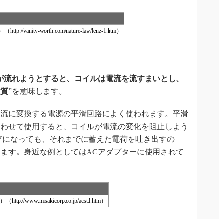
//vanity-worth.com/nature-law/lenz-1.htm）
が流れようとすると、コイルは電流を流すまいとし、
性質
”を意味します。
流に変換する電源の平滑回路によく使われます。平滑
合わせて使用すると、コイルが電流の変化を阻止しよう
Vになっても、それまでに蓄えた電荷を吐き出すの
ます。身近な例としてはACアダプターに使用されて
www.misakicorp.co.jp/acstd.htm）