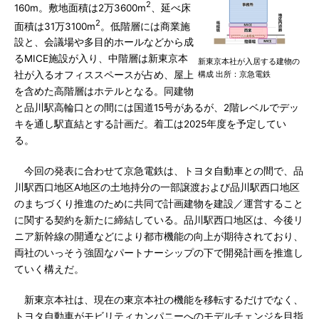
2
160m。敷地面積は2万3600m
、延べ床
2
面積は31万3100m
。低階層には商業施
設と、会議場や多目的ホールなどから成
るMICE施設が入り、中階層は新東京本
新東京本社が入居する建物の
構成 出所：京急電鉄
社が入るオフィススペースが占め、屋上
を含めた高階層はホテルとなる。同建物
と品川駅高輪口との間には国道15号があるが、2階レベルでデッ
キを通し駅直結とする計画だ。着工は2025年度を予定してい
る。
今回の発表に合わせて京急電鉄は、トヨタ自動車との間で、品
川駅西口地区A地区の土地持分の一部譲渡および品川駅西口地区
のまちづくり推進のために共同で計画建物を建設／運営すること
に関する契約を新たに締結している。品川駅西口地区は、今後リ
ニア新幹線の開通などにより都市機能の向上が期待されており、
両社のいっそう強固なパートナーシップの下で開発計画を推進し
ていく構えだ。
新東京本社は、現在の東京本社の機能を移転するだけでなく、
トヨタ自動車がモビリティカンパニーへのモデルチェンジを目指