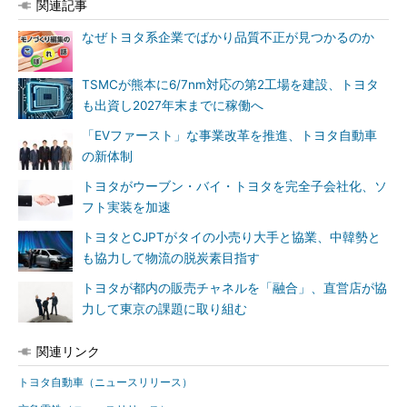
関連記事
なぜトヨタ系企業でばかり品質不正が見つかるのか
TSMCが熊本に6/7nm対応の第2工場を建設、トヨタ
も出資し2027年末までに稼働へ
「EVファースト」な事業改革を推進、トヨタ自動車
の新体制
トヨタがウーブン・バイ・トヨタを完全子会社化、ソ
フト実装を加速
トヨタとCJPTがタイの小売り大手と協業、中韓勢と
も協力して物流の脱炭素目指す
トヨタが都内の販売チャネルを「融合」、直営店が協
力して東京の課題に取り組む
関連リンク
トヨタ自動車（ニュースリリース）