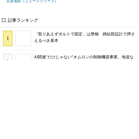
京急電鉄（ニュースリリース）
記事ランキング
「取りあえずボルトで固定」は禁物 締結部設計で押さ
えるべき基本
AI関連“だけじゃない”オムロンの制御機器事業、地道な
顧客基盤強化が結実
フィジカルAIに注力するインテル、組み込み市場での約
40年の実績を生かせるか
シリコン量子コンピュータの量産開発へ、インテルの
18Aプロセスを活用
いくら部品を集めても納期が遅れる不思議、「納期順守
率」に潜むワナ