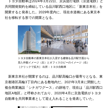
トヨタ自動車は2024年3月22日、京浜急行電鉄（京急電鉄）と
共同開発契約を締結している品川駅西口地区に「新東京本社」を
開業すると発表した。2029年度内に、現在水道橋にある東京本
社を移転する形での開業となる。
トヨタ自動車の新東京本社が入居する建物を品川駅方面から
見た外観イメージ（左）とオフィスロビーのイメージ（右）
［クリックで拡大］ 出所：トヨタ自動車
新東京本社が開業するのは、品川駅高輪口が最寄りとなる、東
京都港区高輪3丁目内にある敷地内だ。2021年3月末に閉館した
複合商業施設「シナガワグース」の跡地で、現在は「品川駅西口
地区A地区」と呼称されており、2020年4月に京急電鉄がトヨタ
自動車を共同事業者として迎え入れることを発表していた。