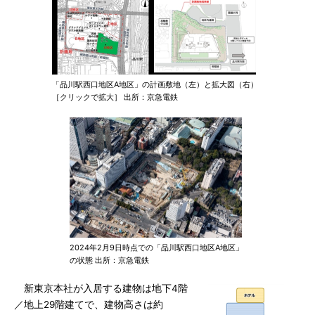
「品川駅西口地区A地区」の計画敷地（左）と拡大図（右）
［クリックで拡大］ 出所：京急電鉄
2024年2月9日時点での「品川駅西口地区A地区」
の状態 出所：京急電鉄
新東京本社が入居する建物は地下4階
／地上29階建てで、建物高さは約