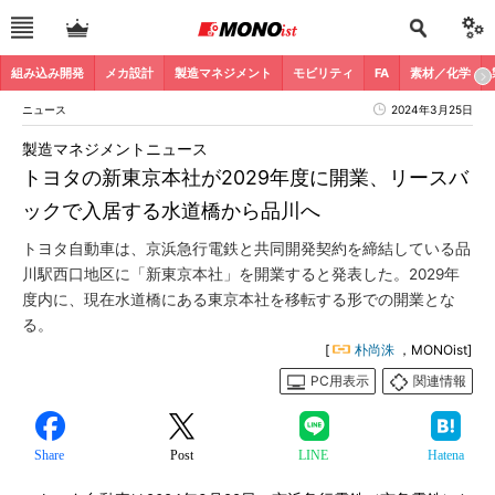
組み込み開発
メカ設計
製造マネジメント
モビリティ
FA
素材／化学
ニュース
2024年3月25日
製造マネジメントニュース
トヨタの新東京本社が2029年度に開業、リースバ
ックで入居する水道橋から品川へ
トヨタ自動車は、京浜急行電鉄と共同開発契約を締結している品
川駅西口地区に「新東京本社」を開業すると発表した。2029年
度内に、現在水道橋にある東京本社を移転する形での開業とな
る。
[
朴尚洙
，MONOist]
PC用表示
関連情報
Share
Post
LINE
Hatena