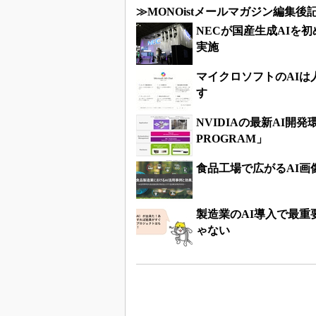
≫MONOistメールマガジン編集
NECが国産生成AIを
実施
マイクロソフトのAIは
す
NVIDIAの最新AI開
PROGRAM」
食品工場で広がるAI
製造業のAI導入で最重
ゃない