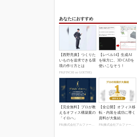
あなたにおすすめ
【西野亮廣】つくりた
【レベル14】生成AI
いものを追求できる環
を味方に、3D CADを
境の作り方とは
使いこなそう！
PR(FINCHI on GOETHE)
【完全無料】プロが教
【全公開】オフィス移
えるオフィス構築案の
転・内装を成功に導く
「イロハ」
資料が大集結
PR(株式会社アルファーテクノ)
PR(株式会社アルファーテクノ)