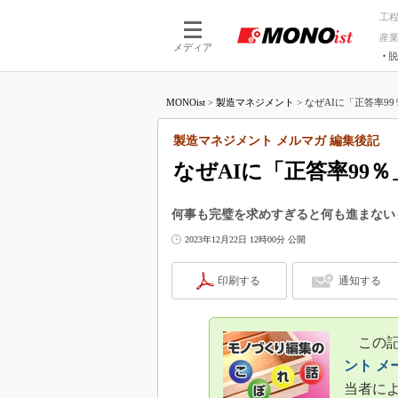
工
産
メディア
脱
つながる技術
AI×技術
MONOist
>
製造マネジメント
>
なぜAIに「正答率99
つながる工場
AI×設備
つながるサービ
Physical
製造マネジメント メルマガ 編集後記
なぜAIに「正答率99
何事も完璧を求めすぎると何も進まない
2023年12月22日 12時00分 公開
印刷する
通知する
この記事
ント メ
当者に