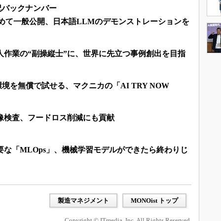
後記バックナンバー
初めて一般公開、日本語LLMのデモンストレーションを
人作業の“副操縦士”に、世界に先立つ事例創出を目指
発環境を無償で試せる、マクニカの「AI TRY NOW
画像検査、フードロス削減にも貢献
要な「MLOps」、機械学習モデルができたら終わりじ
製造マネジメント
MONOist トップ
Copyright © ITmedia, Inc. All Rights Reserved.