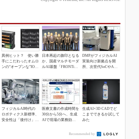
異例ヒット？ 使い勝
日本再起の旗印となる
DMPがフィジカルAI
手にこだわったオムロ
か、国産マルチモーダ
実装向け新拠点を開
ンの“オープンな”IO-L
ルAI基盤「FRONTi
所、次世代SoCやAM
inkマスター
a」が始動
Rデモを披露
フィジカルAI時代の
医療文書の作成時間を
生成AI×3D CADでど
ロボティクス新標準、
30分から5分へ、生成
こまでできるか試して
安全性は「後付け」で
AIで現場の業務効率
みた
なく「設計の核心」
化
Recommended by