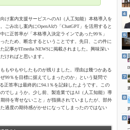
3Dプリンタ
産業オープンネット展
デジタルツインとCAE
民向け案内支援サービスへのAI（人工知能）本格導入を
S＆OP
み出し案内にOpenAIの「ChatGPT」を活用すると
インダストリー4.0
中に正答率が「本格導入決定ラインであった99％」
イノベーション
かったため、断念するということです。先日、この件に
製造業ビッグデータ
事がITmedia NEWSに掲載されました。興味深い
メイドインジャパン
ただければと思います。
植物工場
ももやもやしたものが残りました。理由は幾つかある
知財マネジメント
ぜ99％を目標に据えてしまったのか」という疑問で
海外生産
よる正答率は最終的に94.1％を記録したようです。この
グローバル設計・開発
のでしょうか。少し前、製造業ではAI（人工知能）導
な期待を寄せないこと」が指摘されていましたが、部外
制御セキュリティ
した過度の期待感がかせになってしまったのではない
新型コロナへの対応