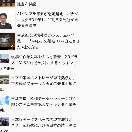
拠点を開設
AIインフラ需要が想定超え パナソ
ニックHDの第1四半期営業利益が過
去最高達成
生成AIで現場社員がシステムを開
発 「人中心」の製造DXを自走させ
た3社の方法
現場の作業効率やミスを改善 XRグラ
ス「MiRZA」が可能にするピッキング
DXの未来
日立の米国のストレージ製造拠点が、
世界経済フォーラム認定の先進工場に
選出
三菱電機、欧州データセンター向け冷
却システム事業拡大でオランダ企業を
買収
日本版データスペースの現在地はど
こ？ AI時代における日本の勝ち筋に
ついて