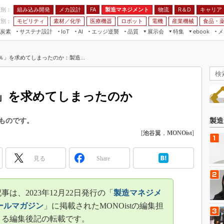
程別：
組み込み開発
メカ設計
製造マネジメント
物流
R＆D
キャリア
FA
業別：
モビリティ
素材／化学
医療機器
ロボット
電機
産業機械
食品・
炭素
サステナ設計
エッジ逆襲
品質
展示会
特集
メ
IoT
AI
ebook
伝承
組み込み開発
CEATEC
読者調査まとめ
編集後記
％」を求めてしまったのか：製造...
JIMTOF
保全
メカ設計
つながるクルマ
組込み/エッジ コンピューティング
ス
 AI
製造マネジメント
5G
展＆IoT/5Gソリューション展
VR／AR
FA
％」を求めてしまったのか
IIFES
モビリティ
フィールドサービス
国際ロボット展
素材／化学
FPGA
ものです。
製造
ジャパンモビリティショー
[
池谷翼
，
MONOist
]
組み込み画像技術
TECHNO-FRONTIER
組み込みモデリング
人テク展
見る
Share
Windows Embedded
スマート工場EXPO
車載ソフト開発
EdgeTech+
は、2023年12月22日発行の「
製造マネジメ
ISO26262
日本ものづくりワールド
ールマガジン
」に掲載されたMONOistの編集担
無償設計ツール
よる編集後記の転載です。
AUTOMOTIVE WORLD