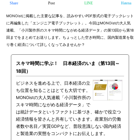
Share
Post
LINE
Hatena
MONOistに掲載した主要な記事を、読みやすいPDF形式の電子ブックレット
に再編集した「エンジニア電子ブックレット」。今回はMONOistの大人気
連載、「小川製作所のスキマ時間にながめる経済データ」の第13回から第18
回までをまとめてお送りします。ちょっとした空き時間に、国内製造業を取
り巻く経済について詳しくなってみませんか？
スキマ時間に学ぶ！ 日本経済のいま（第13回～
18回）
ビジネスを進める上で、日本経済の立
ち位置を知ることはとても大切です。
MONOistの大人気連載「小川製作所の
スキマ時間にながめる経済データ」で
は統計データというファクトに基づき、確かで役立つ
経済情報を皆さんと共有していきます。産業別の労働
者数や名目／実質GDPなど、普段意識しない国内経済
と製造業の実態をコンパクトにお伝えします。