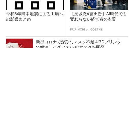
令和8年熊本地震による工場へ
【見城徹×藤田晋】AI時代でも
の影響まとめ
変わらない経営者の本質
PR(FINCHI on GOETHE)
新型コロナで深刻なマスク不足を3Dプリンタ
で解消、イグアスが3Dマスクを開発
【レベル14】生成AIを味方に、3D CADを使い
こなそう！
狭小な駐車場に、シャープがポールカメラ式製
品発表 市場シェア10％目指す