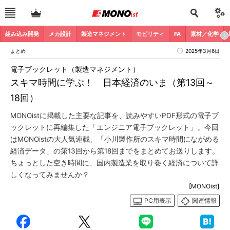
組み込み開発
メカ設計
製造マネジメント
モビリティ
FA
素材／化学
まとめ
2025年3月6日
電子ブックレット（製造マネジメント）
スキマ時間に学ぶ！ 日本経済のいま（第13回～
18回）
MONOistに掲載した主要な記事を、読みやすいPDF形式の電子ブ
ックレットに再編集した「エンジニア電子ブックレット」。今回
はMONOistの大人気連載、「小川製作所のスキマ時間にながめる
経済データ」の第13回から第18回までをまとめてお送りします。
ちょっとした空き時間に、国内製造業を取り巻く経済について詳
しくなってみませんか？
[MONOist]
PC用表示
関連情報