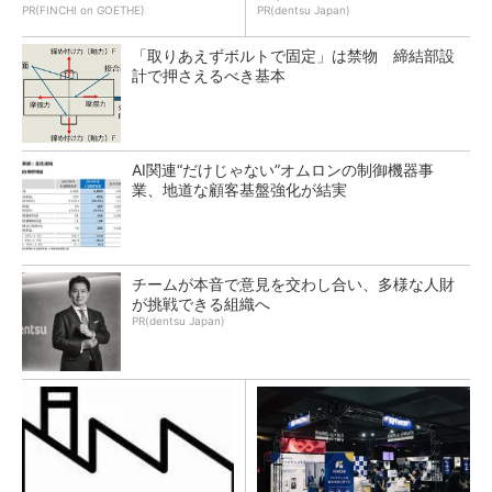
PR(FINCHI on GOETHE)
PR(dentsu Japan)
「取りあえずボルトで固定」は禁物 締結部設
計で押さえるべき基本
AI関連“だけじゃない”オムロンの制御機器事
業、地道な顧客基盤強化が結実
チームが本音で意見を交わし合い、多様な人財
が挑戦できる組織へ
PR(dentsu Japan)