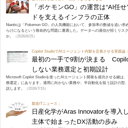
「ポケモンGO」の運営は“AI任
ドを支えるインフラの正体
Nianticは「Pokemon GO」の人気機能において、参加率の数値を追
らけになるという致命的な問題に遭遇した。データへの過信が招くリス
か。
（2026/6/25）
Copilot StudioでAIエージェント内製を定着させる実践論
最初の一手で9割が決まる Copilot
しない業務選定と初期設計
Microsoft Copilot Studioを使ったAIエージェント開発を成功さ
務選定」にあります。適用に向かない業務や、半自動化を狙う設計の型、
説します。
（2026/7/15）
製造ITニュース：
日産化学がAras Innovatorを
主体で始まったDX活動の歩み