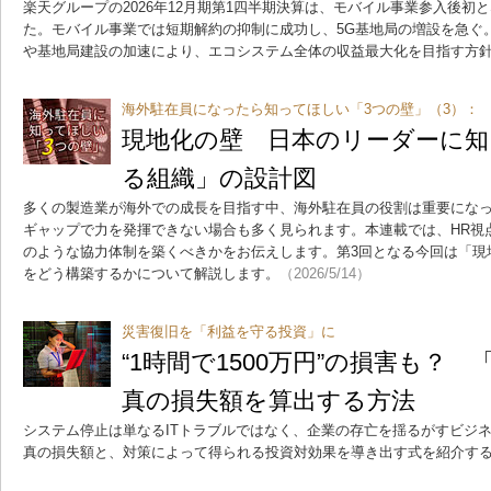
楽天グループの2026年12月期第1四半期決算は、モバイル事業参入後初
た。モバイル事業では短期解約の抑制に成功し、5G基地局の増設を急ぐ
や基地局建設の加速により、エコシステム全体の収益最大化を目指す方
海外駐在員になったら知ってほしい「3つの壁」（3）：
現地化の壁 日本のリーダーに知
る組織」の設計図
多くの製造業が海外での成長を目指す中、海外駐在員の役割は重要にな
ギャップで力を発揮できない場合も多く見られます。本連載では、HR視
のような協力体制を築くべきかをお伝えします。第3回となる今回は「現
をどう構築するかについて解説します。
（2026/5/14）
災害復旧を「利益を守る投資」に
“1時間で1500万円”の損害も？
真の損失額を算出する方法
システム停止は単なるITトラブルではなく、企業の存亡を揺るがすビジ
真の損失額と、対策によって得られる投資対効果を導き出す式を紹介す