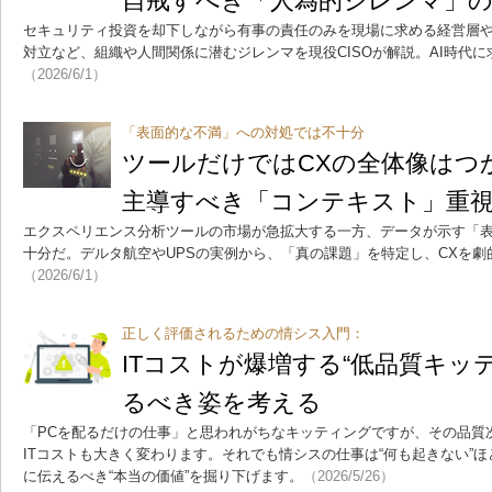
自戒すべき「人為的ジレンマ」
セキュリティ投資を却下しながら有事の責任のみを現場に求める経営層
対立など、組織や人間関係に潜むジレンマを現役CISOが解説。AI時代
（2026/6/1）
「表面的な不満」への対処では不十分
ツールだけではCXの全体像はつ
主導すべき「コンテキスト」重視
エクスペリエンス分析ツールの市場が急拡大する一方、データが示す「
十分だ。デルタ航空やUPSの実例から、「真の課題」を特定し、CXを
（2026/6/1）
正しく評価されるための情シス入門：
ITコストが爆増する“低品質キッ
るべき姿を考える
「PCを配るだけの仕事」と思われがちなキッティングですが、その品質
ITコストも大きく変わります。それでも情シスの仕事は“何も起きない”
に伝えるべき“本当の価値”を掘り下げます。
（2026/5/26）