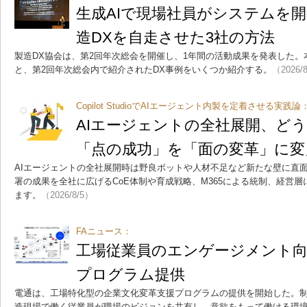
生成AIで現場社員がシステムを
造DXを自走させた3社の方法
製造DX協会は、第2回年次総会を開催し、1年間の活動成果を発表した。
と、第2回年次総会内で紹介されたDX事例をいくつか紹介する。
（2026/
Copilot StudioでAIエージェント内製を定着させる実践論
AIエージェントの全社展開、
「点の成功」を「面の変革」に変
AIエージェントの全社展開時は野良ボットや人材不足など新たな壁に直
署の成果を全社に広げるCoE体制や育成戦略、M365による統制、経営層
ます。
（2026/8/5）
FAニュース：
工場従業員のエンゲージメント向
プログラム提供
電通は、工場特化型の企業文化変革支援プログラムの提供を開始した。
造現場で働く従業員が職場のビジョンを共有し、意欲をもって働ける環