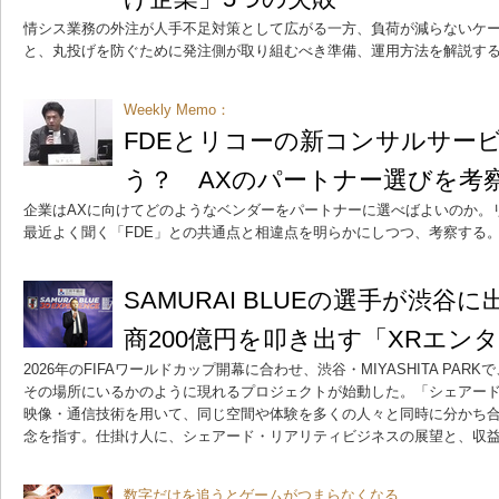
情シス業務の外注が人手不足対策として広がる一方、負荷が減らないケ
と、丸投げを防ぐために発注側が取り組むべき準備、運用方法を解説す
Weekly Memo：
FDEとリコーの新コンサルサー
う？ AXのパートナー選びを考
企業はAXに向けてどのようなベンダーをパートナーに選べばよいのか。
最近よく聞く「FDE」との共通点と相違点を明らかにしつつ、考察する
SAMURAI BLUEの選手が渋谷
商200億円を叩き出す「XRエン
2026年のFIFAワールドカップ開幕に合わせ、渋谷・MIYASHITA PA
その場所にいるかのように現れるプロジェクトが始動した。「シェアー
映像・通信技術を用いて、同じ空間や体験を多くの人々と同時に分かち
念を指す。仕掛け人に、シェアード・リアリティビジネスの展望と、収
数字だけを追うとゲームがつまらなくなる