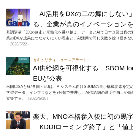
「AI活用をDXの二の舞にしない
る、企業が真のイノベーション
基調講演「DXの迷走と形骸化を乗り越え、データとAIで日本企業は真
業のDXが成果につながりにくい理由と、AI活用で同じ失敗を繰り返さな
（2026/5/22）
セキュリティニュースアラート：
AI供給網を可視化する「SBOM fo
EUが公表
米国CISAとG7各国・EUは、AIシステム向けSBOMの最小構成要素を
学習データ、インフラなどを7分類で整理し、AI供給網の透明性向上や
支援する。
（2026/5/18）
楽天、MNO本格参入後に初の黒
「KDDIローミング終了」と「値