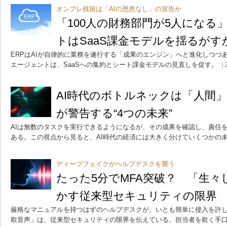
オンプレ残留は「AIの恩恵なし」の宣告か
「100人の財務部門が5人になる
トはSaaS課金モデルを揺るがす
ERPはAIが自律的に業務を遂行する「成果のエンジン」へと進化しつつある。O
エージェントは、SaaSへの集約とシート課金モデルの見直しを促す。
（2
AI時代のボトルネックは「人間」
が警告する“4つの未来”
AIは無数のタスクを実行できるようになるが、その成果を確認し、責任
ある。この視点から見ると、AI時代の経済には大きく分けていくつかの
ディープフェイクがヘルプデスクを襲う
たった5分でMFA突破？ 「生々
かす従来型セキュリティの限界
厳格なマニュアルを持つはずのヘルプデスクが、いとも簡単に侵入を許
欺音声」は、従来型セキュリティの限界を伝えている。担当者を欺く手