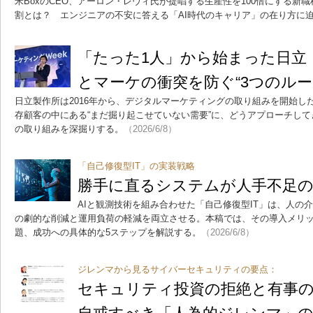
米BoxのCEO、アーロン・レヴィ氏が提唱する生産性を100倍にする新
割とは？ エンジニアの不安に答える「AI時代のキャリア」の在り方に
「たった1人」から始まった日立
とマーケの衝突を防ぐ“3つのルー
日立製作所は2016年から、デジタルマーケティングの取り組みを開始し
存顧客の中にある“まだ掘り起こせていない需要”に、どうアプローチして
の取り組みを深掘りする。
（2026/6/8）
「自己修復型IT」の実装戦略
勝手に直るシステムが人手不足
AIと観測技術を組み合わせた「自己修復型IT」は、人の
の劇的な削減と運用負荷の軽減を両立させる。本稿では、その導入メリ
題、成功への具体的な5ステップを解説する。
（2026/6/8）
ジレンマから見るサイバーセキュリティの要点：
セキュリティ投資の拒絶と有事の