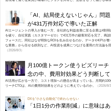
「AI、結局使えないじゃん」問
が431万件対応で導いた正解
AIエージェントの導入が進む一方、全社的な利益改善に至る企業は4割弱
を破り、自社実践（カスタマーゼロ）で431万件の顧客対応を完了、商談
フォースだ。同社はなぜ明快なROIを生み出せるのか。データやKPIが
な業務」から任せる鉄則など、AI投資を成果につなげる運用の方法論を田
（2026/8/3）
月100億トークン使うビズリーチ
念の中、費用対効果どう判断し
AI活用が広がる一方で、コスト増加への懸念が高まっている。月間約10
リーチCTOは、AIの費用対効果をどのように考えているのか。
（2026/8/
DXを“小さな自動化”で終わらせない
「1日1分の作業削減」に意味はあ