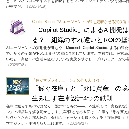
と、ビジネスコンテキストを反映するセマンティックモデリングを組み合わせ
が重要だ。
（2026/6/19）
Copilot StudioでAIエージェント内製を定着させる実践論
「Copilot Studio」によるAI
る？ 組織のすれ違いとROIの壁
AIエージェントの実用化が進む今、Microsoft Copilot Studioに
で、多くの企業が“PoC止まり”の壁に直面しています。本稿では、経営層
いなど、実務への定着を阻むリアルな実態を明かし、プロジェクトが停
（2026/7/8）
「稼ぐサプライチェーン」の作り方（2）：
「稼ぐ在庫」と「死に資産」の境
生み出す在庫設計4つの鉄則
在庫は減らすものではなく、設計するもの――。本連載では、実践的な
ン」の構築法を解き明かします。第2回となる今回は、在庫を「形を変え
視点からさらに踏み込み、会社のキャッシュを最大化する「在庫設計」の
マネジメント手法を取り上げます。
（2026/6/17）