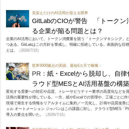
見栄えだけのAI活用が迎える限界
GitLabのCIOが警告 「トー
る企業が陥る問題とは？
企業のAI活用において、トークン消費量を競う「トークンマキシング」
つある。GitLabはこの方針を警戒し、明確に拒絶している。表面的な
とは。
（2026/7/15）
世界3000拠点の実績、最短6カ月で稼働：
PR：
紙・Excelから脱却し、自律
ラウド型MESとAI活用基盤の構
変化する需要への対応や品質、トレーサビリティー要求の高度化などを
活用の重要性が増している。一方、紙やExcelでの管理や、工場ごとに
現場で発生する情報をリアルタイムに集約／一元化し、計画や品質改善
ェル オートメーション ジャパンはこの課題に対し、クラウド型MES「P
導入の要点を聞いた。
（2026/7/15）