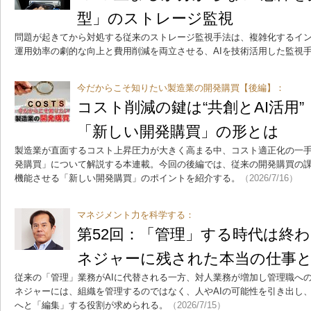
型」のストレージ監視
問題が起きてから対処する従来のストレージ監視手法は、複雑化するイ
運用効率の劇的な向上と費用削減を両立させる、AIを技術活用した監視
今だからこそ知りたい製造業の開発購買【後編】：
コスト削減の鍵は“共創とAI活用
「新しい開発購買」の形とは
製造業が直面するコスト上昇圧力が大きく高まる中、コスト適正化の一
発購買」について解説する本連載。今回の後編では、従来の開発購買の
機能させる「新しい開発購買」のポイントを紹介する。
（2026/7/16）
マネジメント力を科学する：
第52回：「管理」する時代は終わ
ネジャーに残された本当の仕事
従来の「管理」業務がAIに代替される一方、対人業務が増加し管理職へ
ネジャーには、組織を管理するのではなく、人やAIの可能性を引き出し
へと「編集」する役割が求められる。
（2026/7/15）