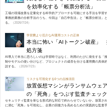
を効率化する「帳票分析法」
工場の現場改善を定量化する科学的アプローチを可能にする手法を学習
事務的業務の分析手法のうち、今回は「自己申告法」と「帳票分析法」と
る。
（2026/7/24）
学習費より厄介なAI運用コストの正体
本当に怖い「AIトークン破産」
処方箋
AI導入で本当に恐ろしいのは学習時ではなく、利用のたびに発生する「
制やモデルの使い分けなど、プロジェクトの成否を分ける運用費の具体
説する。
（2026/7/23）
リスクを可視化する6つの点検項目
放置仮想マシンがランサムウェ
の「死角」をつぶす監査チェッ
セキュリティ監査を単なる形式的な対応で終わらせていないか。放置され
に潜む「死角」を可視化し、企業の回復力を高めるための実践的な監査