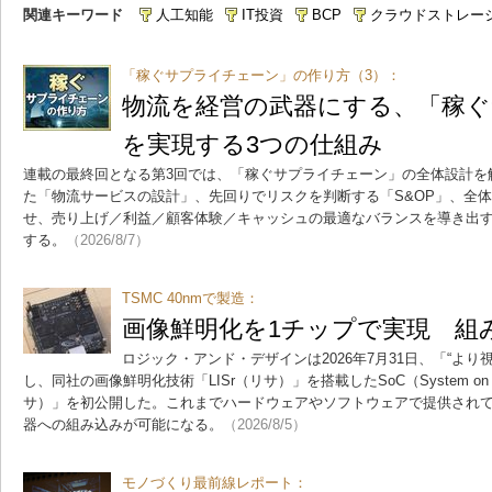
関連キーワード
人工知能
IT投資
BCP
クラウドストレー
「稼ぐサプライチェーン」の作り方（3）：
物流を経営の武器にする、「稼
を実現する3つの仕組み
連載の最終回となる第3回では、「稼ぐサプライチェーン」の全体設計を
た「物流サービスの設計」、先回りでリスクを判断する「S&OP」、全体
せ、売り上げ／利益／顧客体験／キャッシュの最適なバランスを導き出
する。
（2026/8/7）
TSMC 40nmで製造：
画像鮮明化を1チップで実現 組
ロジック・アンド・デザインは2026年7月31日、「“より視
し、同社の画像鮮明化技術「LISr（リサ）」を搭載したSoC（System on Ch
サ）」を初公開した。これまでハードウェアやソフトウェアで提供され
器への組み込みが可能になる。
（2026/8/5）
モノづくり最前線レポート：