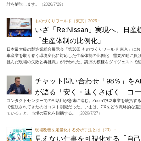
計を解説します。
（2026/7/29）
ものづくりワールド［東京］2026：
いざ「Re:Nissan」実現へ、日
「生産体制の比例化」
日本最大級の製造業総合展示会「第38回 ものづくりワールド 東京」に
車産業を取り巻く環境変化に対応した生産体制の比例化 需要変動に負
挑んだ現場の失敗と再挑戦」が行われた。講演の模様をダイジェストで
チャット問い合わせ「98％」をAI
が語る「安く・速くさばく」コ
コンタクトセンターでのAI活用が急速に進む。ZoomでCX事業を統括
で重視されてきたのはコスト削減だった。いまは、CXをどう戦略的な差
ている」と、市場の変化を指摘する。
（2026/7/27）
現場改善を定量化する分析手法とは（20）：
見えない仕事を可視化する「自己