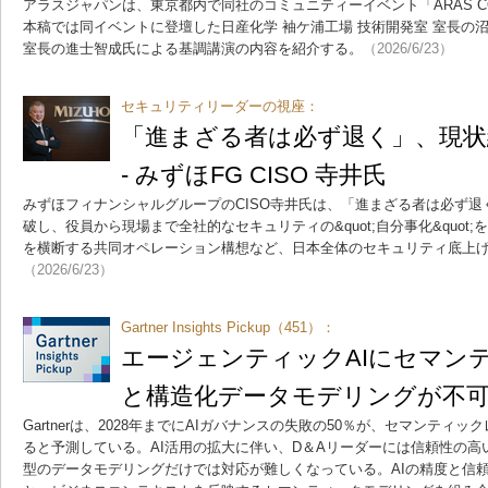
アラスジャパンは、東京都内で同社のコミュニティーイベント「ARAS CON
本稿では同イベントに登壇した日産化学 袖ケ浦工場 技術開発室 室長の
室長の進士智成氏による基調講演の内容を紹介する。
（2026/6/23）
セキュリティリーダーの視座：
「進まざる者は必ず退く」、現
- みずほFG CISO 寺井氏
みずほフィナンシャルグループのCISO寺井氏は、「進まざる者は必ず
破し、役員から現場まで全社的なセキュリティの&quot;自分事化&quot
を横断する共同オペレーション構想など、日本全体のセキュリティ底上
（2026/6/23）
Gartner Insights Pickup（451）：
エージェンティックAIにセマン
と構造化データモデリングが不
Gartnerは、2028年までにAIガバナンスの失敗の50％が、セマンテ
ると予測している。AI活用の拡大に伴い、D＆Aリーダーには信頼性の
型のデータモデリングだけでは対応が難しくなっている。AIの精度と信