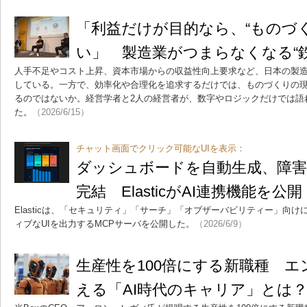
「利益だけが目的なら、“ものづ
い」 製造業がつまらなくなる“
人手不足やコスト上昇、資本市場からの収益性向上要求など、日本の製
している。一方で、効率化や合理化を追求するだけでは、ものづくりの
るのではないか。経営学者と2人の経営者が、数字やロジックだけでは語
た。
（2026/6/15）
チャット画面でクリック可能なUIを表示：
ダッシュボードを自動生成、障
完結 ElasticがAI連携機能を公開
Elasticは、「セキュリティ」「サーチ」「オブザーバビリティー」向け
ィブなUIを出力するMCPサーバを公開した。
（2026/6/9）
生産性を100倍にする新職種 
える「AI時代のキャリア」とは