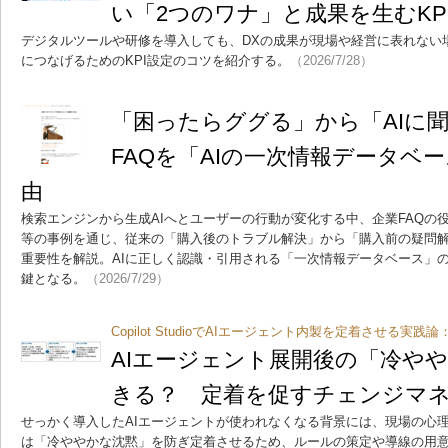
い「2つのワナ」と成果を生むKP
デジタルツールや研修を導入しても、DXの成果が現場や経営に表れない
につなげるためのKPI設定のコツを紹介する。
（2026/7/28）
「困ったらググる」から「AIに聞く
FAQを「AIの一次情報データベ
由
検索エンジンから生成AIへとユーザーの行動が変化する中、企業FAQの役
等の事例を通じ、従来の「購入後のトラブル解決」から「購入前の疑問解
重要性を解説。AIに正しく認識・引用される「一次情報データベース」
鍵となる。
（2026/7/29）
Copilot StudioでAIエージェント内製を定着させる実践論
AIエージェント展開後の「冷や
きる？ 定着を促すチェンジマ
せっかく導入したAIエージェントが使われなくなる背景には、現場の心
は「冷ややかな沈黙」を防ぎ定着させるため、ルールの策定や導線の用