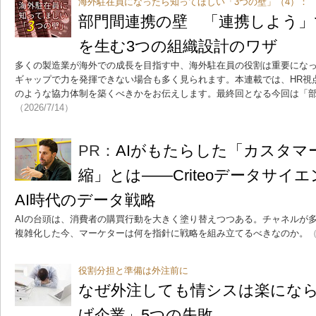
海外駐在員になったら知ってほしい「3つの壁」（4）：
部門間連携の壁 「連携しよう」
を生む3つの組織設計のワザ
多くの製造業が海外での成長を目指す中、海外駐在員の役割は重要にな
ギャップで力を発揮できない場合も多く見られます。本連載では、HR視
のような協力体制を築くべきかをお伝えします。最終回となる今回は「
（2026/7/14）
PR：
AIがもたらした「カスタマ
縮」とは――Criteoデータサイ
AI時代のデータ戦略
AIの台頭は、消費者の購買行動を大きく塗り替えつつある。チャネルが
複雑化した今、マーケターは何を指針に戦略を組み立てるべきなのか。
（
役割分担と準備は外注前に
なぜ外注しても情シスは楽にな
げ企業」5つの失敗