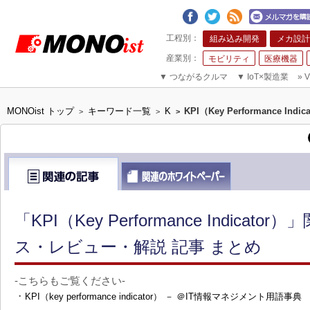
組み込み開発
メカ設計
モビリティ
医療機器
▼
つながるクルマ
▼
IoT×製造業
»
V
MONOist トップ
キーワード一覧
K
KPI（Key Performance Indic
>
>
>
「KPI（Key Performance Indicat
ス・レビュー・解説 記事 まとめ
-こちらもご覧ください-
・
KPI（key performance indicator） － ＠IT情報マネジメント用語事典