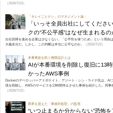
（2026/7/23）
「キレイごとナシ」のマネジメント論：
「いっそ全員出社にしてくださ
クの“不公平感”はなぜ生まれるの
出社回帰を進める企業は少なくない。「公平性を保つため」という理由
大義名分だ。しかし、この判断は本当に公平なのか。
（2026/7/22）
本番事故を防ぐ権限設計とは
AIが本番環境を削除し復旧に13
かったAWS事例
Dockerのデベロッパーアドボケイト、アジート・シン・ライナ氏は、A
境を削除し、AWSのサービスを13時間停止させた事例を紹介した。同事
（2026/7/22）
限界を迎えた「事後対処型」の監視
“いつ止まるか分からない”恐怖を