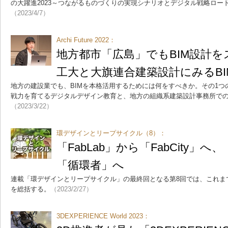
の大躍進2023～つながるものづくりの実現シナリオとデジタル戦略ロー
（2023/4/7）
Archi Future 2022：
地方都市「広島」でもBIM設計
工大と大旗連合建築設計にみるB
地方の建設業でも、BIMを本格活用するためには何をすべきか。その1
戦力を育てるデジタルデザイン教育と、地方の組織系建築設計事務所で
（2023/3/22）
環デザインとリープサイクル（8）：
「FabLab」から「FabCity」
「循環者」へ
連載「環デザインとリープサイクル」の最終回となる第8回では、これま
を総括する。
（2023/2/27）
3DEXPERIENCE World 2023：