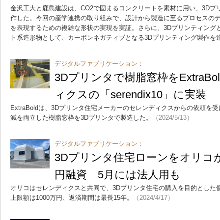
金沢工大と鹿島建設は、CO2で固まるコンクリートを素材に用い、3Dプ
作した。今回の産学連携の取り組みで、設計から製造に至るプロセスの
を表現するための複雑な形状の実現を実証。さらに、3DプリンティングとC
ト系造形物として、カーボンネガティブとなる3Dプリンティング製作を
デジタルファブリケーション：
3Dプリンタで樹脂窓枠をExtraB
ィクスの「serendix10」に実装
ExtraBoldは、3Dプリンタ住宅メーカーのセレンディクスからの依頼
減を両立した樹脂窓枠を3Dプリンタで製造した。
（2024/5/13）
デジタルファブリケーション：
3Dプリンタ住宅ローンをオリコが
円融資 5月には法人用も
オリコはセレンディクスと共同で、3Dプリンタ住宅の購入を目的とした
上限額は1000万円、返済期間は最長15年。
（2024/4/17）