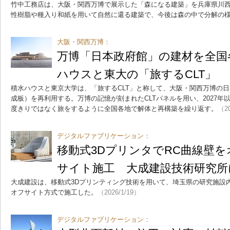
竹中工務店は、大阪・関西万博で展示した「森になる建築」を兵庫県川
性樹脂や種入り和紙を用いて自然に還る建築で、今後は森の中で分解の
大阪・関西万博：
万博「日本政府館」の建材を全国
ハウスと東大の「旅するCLT」
積水ハウスと東京大学は、「旅するCLT」と称して、大阪・関西万博の日
成板）を再利用する。万博の記憶が刻まれたCLTパネルを用い、2027
度きりではなく旅をするように全国各地で解体と再構築を繰り返す。
（20
デジタルファブリケーション：
移動式3DプリンタでRC曲線壁
サイト施工 大成建設技術研究所
大成建設は、移動式3Dプリンティング技術を用いて、埼玉県の研究施設
オフサイト方式で施工した。
（2026/1/19）
デジタルファブリケーション：