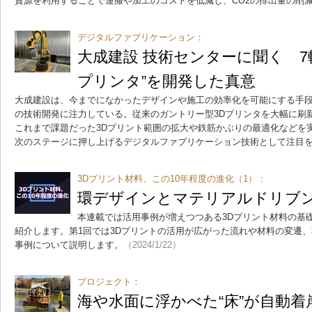
資源を利用することで運搬や加工のコストを低減し、CO2の排出量の削
デジタルファブリケーション：
大成建設 技術センターに聞く 7
プリンタ”を開発した真意
大成建設は、今までになかったデザインや施工の効率化を可能にする手段
の技術開発に注力している。従来のガントリー型3Dプリンタを大幅に刷
これまで課題だった3Dプリント範囲の拡大や鉄筋かぶりの最適化などを
次のステージに押し上げるデジタルファブリケーション技術として注目
3Dプリント材料、この10年程度の進化（1）：
環デザインとマテリアルドリブ
本連載では活用事例が増えつつある3Dプリント材料の基
紹介します。第1回では3Dプリントの活用が広がった流れや材料の変遷、
事例について説明します。
（2024/1/22）
プロジェクト：
海や水面に浮かべた“床”が自動