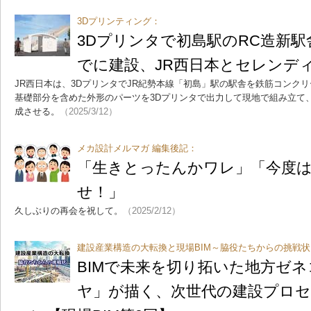
3Dプリンティング：
3Dプリンタで初島駅のRC造新
でに建設、JR西日本とセレンデ
JR西日本は、3DプリンタでJR紀勢本線「初島」駅の駅舎を鉄筋コンク
基礎部分を含めた外形のパーツを3Dプリンタで出力して現地で組み立て
成させる。
（2025/3/12）
メカ設計メルマガ 編集後記：
「生きとったんかワレ」「今度
せ！」
久しぶりの再会を祝して。
（2025/2/12）
建設産業構造の大転換と現場BIM～脇役たちからの挑戦状
BIMで未来を切り拓いた地方ゼ
ヤ」が描く、次世代の建設プロ