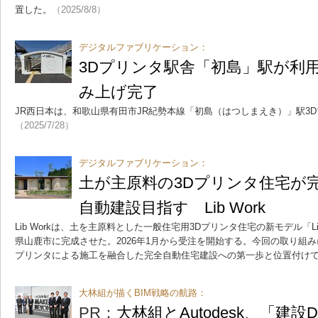
置した。
（2025/8/8）
デジタルファブリケーション：
3Dプリンタ駅舎「初島」駅が利
み上げ完了
JR西日本は、和歌山県有田市JR紀勢本線「初島（はつしまえき）」駅3
（2025/7/28）
デジタルファブリケーション：
土が主原料の3Dプリンタ住宅が完
自動建設目指す Lib Work
Lib Workは、土を主原料とした一般住宅用3Dプリンタ住宅の新モデル「Lib Ear
県山鹿市に完成させた。2026年1月から受注を開始する。今回の取り組み
プリンタによる施工を融合した完全自動住宅建設への第一歩と位置付け
大林組が描くBIM戦略の航路：
PR：
大林組とAutodesk、「建