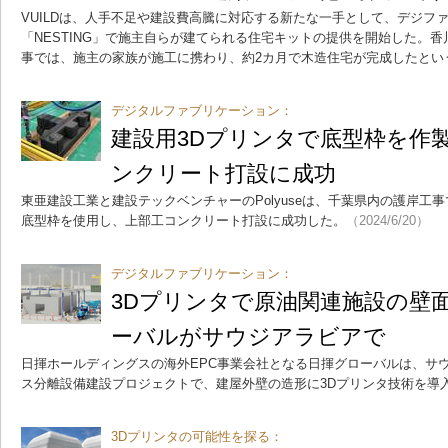
VUILDは、人手不足や建設費高騰に対応する新たな一手として、デジフ
「NESTING」で施主自らが建てられる住宅キットの提供を開始した。
事では、施主の家族が施工に携わり、約2カ月で木造住宅が完成したとい
デジタルファブリケーション：
建設用3Dプリンタで底型枠を作
ンクリート打設に成功
東亜建設工業と建設テックベンチャーのPolyuseは、千葉県内の護岸工
底型枠を使用し、上部工コンクリート打設に成功した。
（2024/6/20）
デジタルファブリケーション：
3Dプリンタで原油関連施設の壁
ーバルがサウジアラビアで
日揮ホールディングスの海外EPC事業会社となる日揮グローバルは、サ
ス分離設備建設プロジェクトで、建屋外壁の造形に3Dプリンタ技術を導
3Dプリンタの可能性を探る：