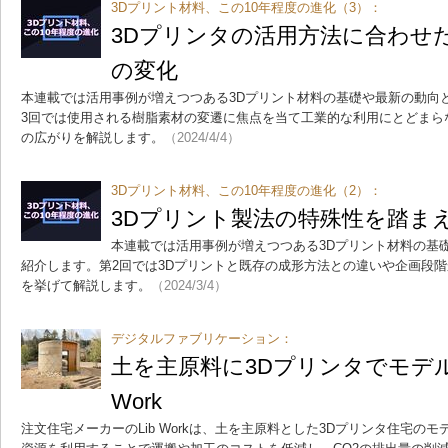
3Dプリント材料、この10年程度の進化（3）：
3Dプリンタの活用方法に合わせ
の変化
本連載では活用事例が増えつつある3Dプリント材料の基礎や最新の動向
3回では使用される樹脂素材の変遷に焦点を当て工業的な利用にとどまら
の広がりを解説します。
（2024/4/4）
3Dプリント材料、この10年程度の進化（2）：
3Dプリント製法の特殊性を踏ま
本連載では活用事例が増えつつある3Dプリント材料の基
紹介します。第2回では3Dプリントと既存の成形方法との違いや企画段
を挙げて解説します。
（2024/3/4）
デジタルファブリケーション：
土を主原料に3Dプリンタでモデル
Work
注文住宅メーカーのLib Workは、土を主原料とした3Dプリンタ住宅の