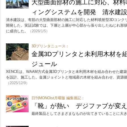
大型曲面部材の施工に対応、材料
ィングシステムを開発 清水建
清水建設は、有筋の大型曲面部材の施工に対応した材料噴射型3Dコンク
開発した。実証試験では、下層と上層が中心部から張り出したねじれ形状
に成功した。
（2026/1/5）
3Dプリンタニュース：
金属3Dプリンタと未利用木材を
ジュール
XENCEは、WAAM方式金属3Dプリンタと未利用木材を組み合わせた建築モ
を設計、施工した。金属ジョイントと地域産の木材を組み合わせ、資源
（2025/12/9）
日刊MONOist月曜版 編集後記：
「靴」が熱い デジファブが変え
最終製品としてさまざまなものが出てきていることに大