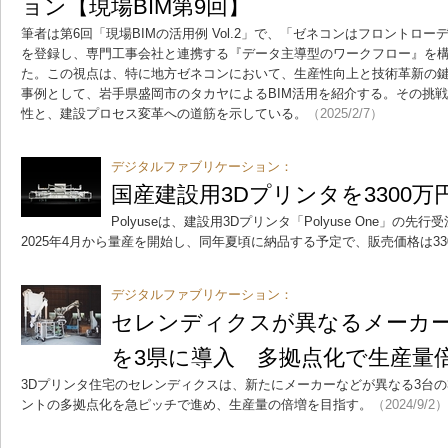
ョン【現場BIM第9回】
筆者は第6回「現場BIMの活用例 Vol.2」で、「ゼネコンはフロントロー
を登録し、専門工事会社と連携する『データ主導型のワークフロー』を
た。この視点は、特に地方ゼネコンにおいて、生産性向上と技術革新の
事例として、岩手県盛岡市のタカヤによるBIM活用を紹介する。その挑戦
性と、建設プロセス変革への道筋を示している。
（2025/2/7）
デジタルファブリケーション：
国産建設用3Dプリンタを3300万円で
Polyuseは、建設用3Dプリンタ「Polyuse One」の
2025年4月から量産を開始し、同年夏頃に納品する予定で、販売価格は33
デジタルファブリケーション：
セレンディクスが異なるメーカー
を3県に導入 多拠点化で生産量
3Dプリンタ住宅のセレンディクスは、新たにメーカーなどが異なる3台の
ントの多拠点化を急ピッチで進め、生産量の倍増を目指す。
（2024/9/2）