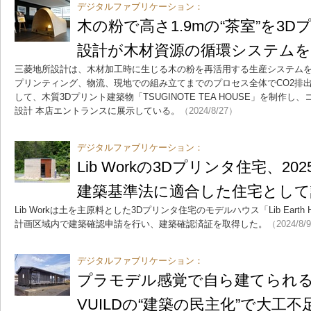
デジタルファブリケーション：
木の粉で高さ1.9mの“茶室”を3
設計が木材資源の循環システムを
三菱地所設計は、木材加工時に生じる木の粉を再活用する生産システムを
プリンティング、物流、現地での組み立てまでのプロセス全体でCO2排
して、木質3Dプリント建築物「TSUGINOTE TEA HOUSE」を制作
設計 本店エントランスに展示している。
（2024/8/27）
デジタルファブリケーション：
Lib Workの3Dプリンタ住宅、
建築基準法に適合した住宅として
Lib Workは土を主原料とした3Dプリンタ住宅のモデルハウス「Lib Earth H
計画区域内で建築確認申請を行い、建築確認済証を取得した。
（2024/8/
デジタルファブリケーション：
プラモデル感覚で自ら建てられ
VUILDの“建築の民主化”で大工