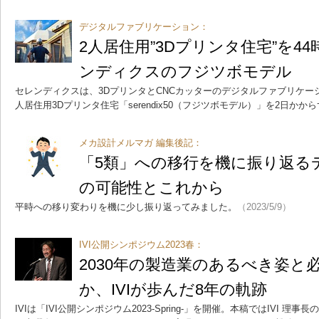
デジタルファブリケーション：
2人居住用”3Dプリンタ住宅”を4
ンディクスのフジツボモデル
セレンディクスは、3DプリンタとCNCカッターのデジタルファブリケー
人居住用3Dプリンタ住宅「serendix50（フジツボモデル）」を2日かか
メカ設計メルマガ 編集後記：
「5類」への移行を機に振り返る
の可能性とこれから
平時への移り変わりを機に少し振り返ってみました。
（2023/5/9）
IVI公開シンポジウム2023春：
2030年の製造業のあるべき姿と
か、IVIが歩んだ8年の軌跡
IVIは「IVI公開シンポジウム2023-Spring-」を開催。本稿ではIVI 