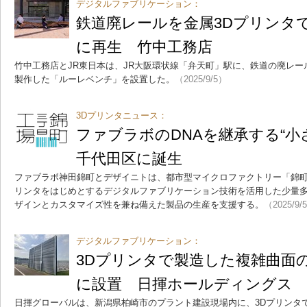
デジタルファブリケーション：
鉄道廃レールを金属3Dプリンタで6
に再生 竹中工務店
竹中工務店とJR東日本は、JR大阪環状線「弁天町」駅に、鉄道の廃レー
製作した「ルーレベンチ」を設置した。
（2025/9/5）
3Dプリンタニュース：
ファブラボのDNAを継承する“小
千代田区に誕生
ファブラボ神田錦町とデザイニトは、都市型マイクロファクトリー「錦町
リンタをはじめとするデジタルファブリケーション技術を活用した少量
ザインとカスタマイズ性を兼ね備えた製品の生産を支援する。
（2025/9/
デジタルファブリケーション：
3Dプリンタで製造した複雑曲面
に設置 日揮ホールディングス
日揮グローバルは、新潟県柏崎市のプラント建設現場内に、3Dプリンタ