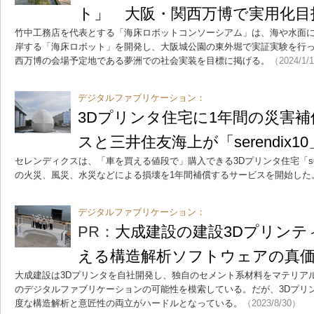
ト」 大阪・関西万博で実用化目
竹中工務店を代表とする「海床ロボットコンソーシアム」は、海や水面に
岸する「海床ロボット」を開発し、大阪城公園の東外堀で実証実験を行
西万博の会場予定地である夢洲での社会実装を目標に掲げる。
（2024/1/
デジタルファブリケーション：
3Dプリンタ住宅に1年間の災害
スと三井住友海上が「serendix1
セレンディクスは、「車を買える値段で」購入できる3Dプリンタ住宅「ser
の火災、風災、水災などによる損壊を1年間補償するサービスを開始した
デジタルファブリケーション：
PR：
大成建設の建設3Dプリンテ
える構造解析ソフトウェアの真
大成建設は3Dプリンタを自社開発し、独自のセメント系材料をマテリア
のデジタルファブリケーションの可能性を模索している。だが、3Dプリ
度な構造解析と意匠性の両立がハードルとなっている。
（2023/8/30）