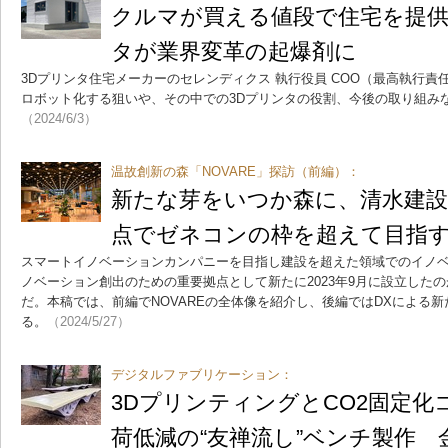
クルマが買える値段で住宅を提供
タが業界変革の起爆剤に
3Dプリンタ住宅メーカーのセレンディクス 執行役員 COO（最高執行
ロボット化する狙いや、その中での3Dプリンタの役割、今後の取り組み
（2024/6/3）
温故創新の森「NOVARE」探訪（前編）：
新たな芽をいつか森に、清水建
点でゼネコンの枠を超えて目指
スマートイノベーションカンパニーを目指し建設を超えた領域でのイノ
ノベーション創出のための重要拠点として新たに2023年9月に設立したの
だ。本稿では、前編でNOVAREの全体像を紹介し、後編ではDXによる
る。
（2024/5/27）
デジタルファブリケーション：
3DプリンティングとCO2固定化
荷低減の“友禅流し”ベンチ製作 