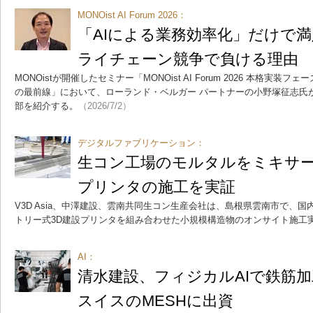
MONOist AI Forum 2026：
「AIによる業務効率化」だけで
ライチェーン競争で負ける理由
MONOistが開催したセミナー「MONOist AI Forum 2026 本格実
の最前線」において、ローランド・ベルガー パートナーの小野塚征志氏
部を紹介する。
（2026/7/2）
デジタルファブリケーション：
生コン工場のモルタルをミキサー
プリンタの施工を実証
V3D Asia、中澤建設、雲南共同生コン生産会社は、島根県雲南市で、
トリー式3D建設プリンタを組み合わせた小規模構造物のオンサイト施工
AI：
清水建設、フィジカルAIで鉄筋
スイスのMESHに出資