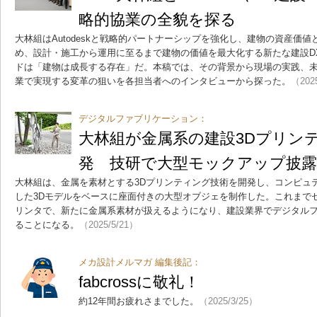
略的協業の全貌を探る
大林組はAutodeskと戦略的パートナーシップを強化し、建物の資産価
め、設計・施工から運用に至るまで建物の価値を最大化する新たな建設D
ドは「建物は成長する存在」だ。本稿では、その背景から現場の実践、
業で実現する変革の狙いを各担当者へのインタビューから探った。
（202
デジタルファブリケーション：
大林組が金属系の建設3Dプリン
発 技研で大型モックアップ披露
大林組は、金属を素材とする3Dプリンティング技術を開発し、コンピュ
した3Dモデルをベースに座面付きの大型オブジェを制作した。これまで
リンタで、新たに金属系素材が扱えるようになり、建設業界でデジタル
ることになる。
（2025/5/21）
メカ設計メルマガ 編集後記：
fabcrossに敬礼！
約12年間お疲れさまでした。
（2025/3/25）