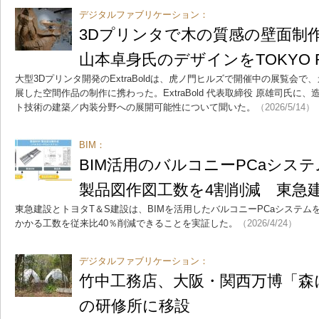
デジタルファブリケーション：
3Dプリンタで木の質感の壁面制
山本卓身氏のデザインをTOKYO 
大型3Dプリンタ開発のExtraBoldは、虎ノ門ヒルズで開催中の展覧会
展した空間作品の制作に携わった。ExtraBold 代表取締役 原雄司氏に
ト技術の建築／内装分野への展開可能性について聞いた。
（2026/5/14）
BIM：
BIM活用のバルコニーPCaシス
製品図作図工数を4割削減 東急
東急建設とトヨタT＆S建設は、BIMを活用したバルコニーPCaシステ
かかる工数を従来比40％削減できることを実証した。
（2026/4/24）
デジタルファブリケーション：
竹中工務店、大阪・関西万博「森
の研修所に移設