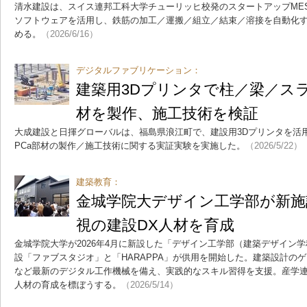
清水建設は、スイス連邦工科大学チューリッヒ校発のスタートアップMES
ソフトウェアを活用し、鉄筋の加工／運搬／組立／結束／溶接を自動化す
める。
（2026/6/16）
デジタルファブリケーション：
建築用3Dプリンタで柱／梁／スラ
材を製作、施工技術を検証
大成建設と日揮グローバルは、福島県浪江町で、建設用3Dプリンタを活
PCa部材の製作／施工技術に関する実証実験を実施した。
（2026/5/22）
建築教育：
金城学院大デザイン工学部が新施
視の建設DX人材を育成
金城学院大学が2026年4月に新設した「デザイン工学部（建築デザイン
設「ファブスタジオ」と「HARAPPA」が供用を開始した。建築設計の
など最新のデジタル工作機械を備え、実践的なスキル習得を支援。産学連
人材の育成を標ぼうする。
（2026/5/14）