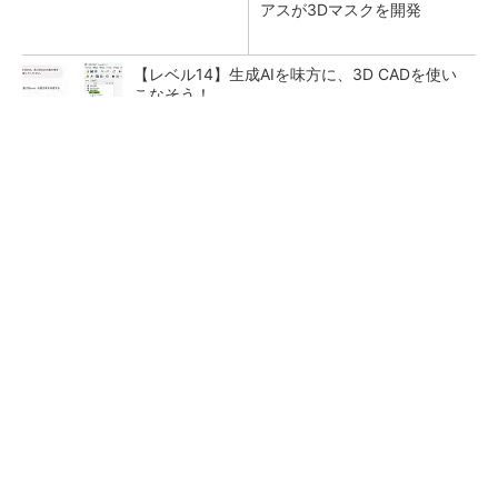
アスが3Dマスクを開発
【レベル14】生成AIを味方に、3D CADを使い
こなそう！
GOETHEとFINCHIがタッグを組み、新メディ
アを創設
PR(FINCHI on GOETHE)
狭小な駐車場に、シャープがポールカメラ式製
品発表 市場シェア10％目指す