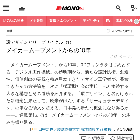
組み込み開発
メカ設計
製造マネジメント
モビリティ
FA
素材／化学
連載
2022年7月21日
環デザインとリープサイクル（1）
メイカームーブメントからの10年
（1/3 ページ）
「メイカームーブメント」から10年。3Dプリンタをはじめとす
る「デジタル工作機械」の黎明期から、新たな設計技術、創造
性、価値創出の実践を積み重ねてきたデザイン工学者が、蓄積し
てきたその方法論を、次に「循環型社会の実現」へと接続する、
大きな構想とその道筋を紹介する。「環デザイン」と名付けられ
た新概念は果たして、欧米がけん引する「サーキュラーデザイ
ン」の単なる輸入を超える、日本発の新たな概念になり得るか
――。連載第1回では「メイカームーブメントからの10年」の歩
みを振り返る。
[
田中浩也／慶應義塾大学 環境情報学部 教授
，MONOist]
PC用表示
関連情報