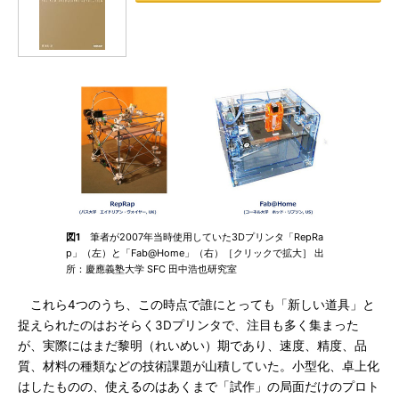
図1
筆者が2007年当時使用していた3Dプリンタ「RepRa
p」（左）と「Fab@Home」（右）［クリックで拡大］ 出
所：慶應義塾大学 SFC 田中浩也研究室
これら4つのうち、この時点で誰にとっても「新しい道具」と
捉えられたのはおそらく3Dプリンタで、注目も多く集まった
が、実際にはまだ黎明（れいめい）期であり、速度、精度、品
質、材料の種類などの技術課題が山積していた。小型化、卓上化
はしたものの、使えるのはあくまで「試作」の局面だけのプロト