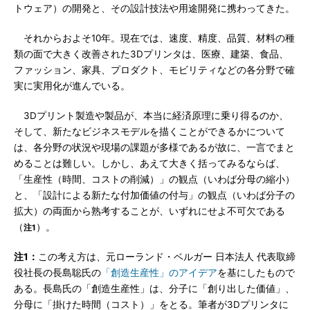
トウェア）の開発と、その設計技法や用途開発に携わってきた。
それからおよそ10年。現在では、速度、精度、品質、材料の種
類の面で大きく改善された3Dプリンタは、医療、建築、食品、
ファッション、家具、プロダクト、モビリティなどの各分野で確
実に実用化が進んでいる。
3Dプリント製造や製品が、本当に経済原理に乗り得るのか、
そして、新たなビジネスモデルを描くことができるかについて
は、各分野の状況や現場の課題が多様であるが故に、一言でまと
めることは難しい。しかし、あえて大きく括ってみるならば、
「生産性（時間、コストの削減）」の観点（いわば分母の縮小）
と、「設計による新たな付加価値の付与」の観点（いわば分子の
拡大）の両面から熟考することが、いずれにせよ不可欠である
（
）。
注1
注1：
この考え方は、元ローランド・ベルガー 日本法人 代表取締
役社長の長島聡氏の
「創造生産性」のアイデア
を基にしたもので
ある。長島氏の「創造生産性」は、分子に「創り出した価値」、
分母に「掛けた時間（コスト）」をとる。筆者が3Dプリンタに