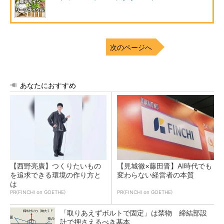
次のページへ
あなたにおすすめ
【西野亮廣】つくりたいもの
【見城徹×藤田晋】AI時代でも
を追求できる環境の作り方と
変わらない経営者の本質
は
PR(FINCHI on GOETHE)
PR(FINCHI on GOETHE)
「取りあえずボルトで固定」は禁物 締結部設
計で押さえるべき基本