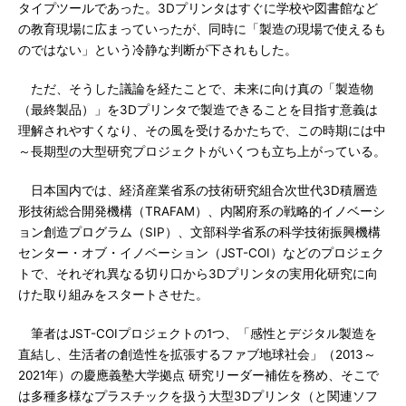
タイプツールであった。3Dプリンタはすぐに学校や図書館など
の教育現場に広まっていったが、同時に「製造の現場で使えるも
のではない」という冷静な判断が下されもした。
ただ、そうした議論を経たことで、未来に向け真の「製造物
（最終製品）」を3Dプリンタで製造できることを目指す意義は
理解されやすくなり、その風を受けるかたちで、この時期には中
～長期型の大型研究プロジェクトがいくつも立ち上がっている。
日本国内では、経済産業省系の技術研究組合次世代3D積層造
形技術総合開発機構（TRAFAM）、内閣府系の戦略的イノベーシ
ョン創造プログラム（SIP）、文部科学省系の科学技術振興機構
センター・オブ・イノベーション（JST-COI）などのプロジェク
トで、それぞれ異なる切り口から3Dプリンタの実用化研究に向
けた取り組みをスタートさせた。
筆者はJST-COIプロジェクトの1つ、「感性とデジタル製造を
直結し、生活者の創造性を拡張するファブ地球社会」（2013～
2021年）の慶應義塾大学拠点 研究リーダー補佐を務め、そこで
は多種多様なプラスチックを扱う大型3Dプリンタ（と関連ソフ