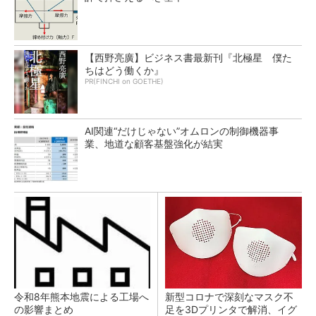
【西野亮廣】ビジネス書最新刊『北極星 僕た
ちはどう働くか』
PR(FINCHI on GOETHE)
AI関連“だけじゃない”オムロンの制御機器事
業、地道な顧客基盤強化が結実
令和8年熊本地震による工場へ
新型コロナで深刻なマスク不
の影響まとめ
足を3Dプリンタで解消、イグ