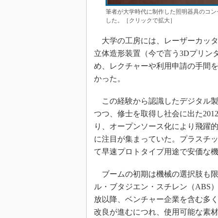
筆者が大学時代に制作した照明器具のコンセ
した。［クリックで拡大］
大学の工房には、レーザーカッタ
立体造形装置（今で言う3Dプリン
め、レクチャーや利用申請の手間
かった。
この経験から認識したデジタル製
つつ、修士を取得し社会に出た20
り、オープンソース化により飛躍的
に注目が集まっていた。プラスチ
て早速プロトタイプ用途で安価な
ブームの初期は機械の選択肢も限
ル・ブタジエン・スチレン（ABS）
放以降、ベンチャー企業を含む多
改良が進むにつれ、使用可能な素