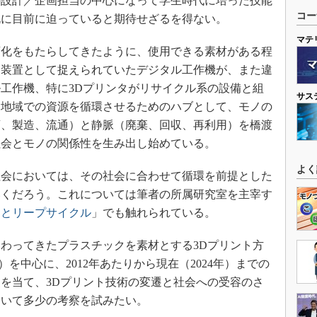
設計／企画担当の中心になって学生時代に培った技能
コー
既に目前に迫っていると期待せざるを得ない。
マテ
化をもたらしてきたように、使用できる素材がある程
造装置として捉えられていたデジタル工作機が、また違
工作機、特に3Dプリンタがリサイクル系の設備と組
サス
、地域での資源を循環させるためのハブとして、モノの
画、製造、流通）と静脈（廃棄、回収、再利用）を橋渡
社会とモノの関係性を生み出し始めている。
よく
会においては、その社会に合わせて循環を前提とした
いくだろう。これについては筆者の所属研究室を主宰す
ンとリープサイクル
」でも触れられている。
わってきたプラスチックを素材とする3Dプリント方
を中心に、2012年あたりから現在（2024年）までの
を当て、3Dプリント技術の変遷と社会への受容のさ
ついて多少の考察を試みたい。