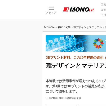
工
産
メディア
脱
つながる技術
AI×技術
MONOist
>
素材／化学
>
環デザインとマテリアルドリブ
つながる工場
AI×設備
つながるサービ
Physical
3Dプリント材料、この10年程度の進化（
環デザインとマテリア
本連載では活用事例が増えつつある3D
す。第1回では3Dプリントの活用が広が
について説明します。
2024年01月22日 08時30分 公開