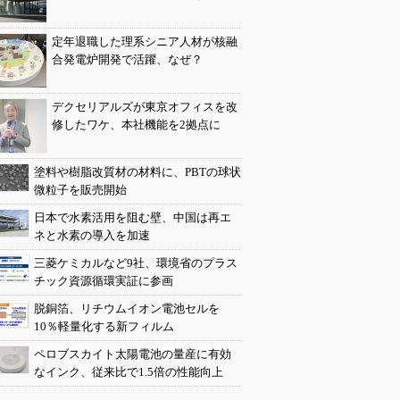
定年退職した理系シニア人材が核融
合発電炉開発で活躍、なぜ？
デクセリアルズが東京オフィスを改
修したワケ、本社機能を2拠点に
塗料や樹脂改質材の材料に、PBTの球状
微粒子を販売開始
日本で水素活用を阻む壁、中国は再エ
ネと水素の導入を加速
三菱ケミカルなど9社、環境省のプラス
チック資源循環実証に参画
脱銅箔、リチウムイオン電池セルを
10％軽量化する新フィルム
ペロブスカイト太陽電池の量産に有効
なインク、従来比で1.5倍の性能向上