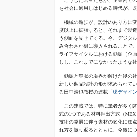
こうした若者たちが、企業内での
を社会に適用しはじめる時代が、
機械の進歩が、設計のあり方に変
度以上に拡張すると、それまで製
う側面を見せてくる。今、デジタル
み合わされ街に導入されることで
ライフサイクルにおける動脈（企
しし、これまでになかったような
動脈と静脈の境界が解けた後の社
新しい製品設計の形が求められて
る田中浩也教授の連載「
環デザイ
この連載では、特に筆者が多く関
式の1つである材料押出方式（MEX）
技術の発展に伴う素材の変化に焦点
れ方を振り返るとともに、今後に