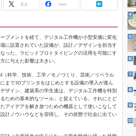
3Dプリンタ
見る
Share
産業オープンネット展
デジタルツインとCAE
S＆OP
インダストリー4.0
ムーブメントを経て、デジタル工作機が小型安価に変化
イノベーション
現場に設置されていた設備が、設計／デザインを担当す
製造業ビッグデータ
になった。ラピッドプロトタイピングの活用を可能にす
メイドインジャパン
え方に与えた影響は大きい。
植物工場
M（科学、技術、工学／モノづくり、芸術／リベラル
知財マネジメント
にまで3Dプリンタをはじめとする設備の導入が進ん
海外生産
、デザイン、建築系の学生達は、デジタル工作機を特別
グローバル設計・開発
するための基本的なツール」と捉えている。それにとど
制御セキュリティ
ったアイデアを解き放つための機器として使いこなして
や設計ノウハウなどを習得し、その状態で社会に出てい
新型コロナへの対応