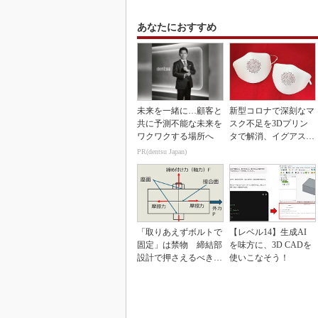
あなたにおすすめ
未来を一緒に…顧客と
新型コロナで深刻なマ
共に予測不能な未来を
スク不足を3Dプリン
ワクワクする場所へ
タで解消、イグアスが
3Dマスクを開発
PR(dentsu Japan)
「取りあえずボルトで
【レベル14】生成AI
固定」は禁物 締結部
を味方に、3D CADを
設計で押さえるべき基
使いこなそう！
本