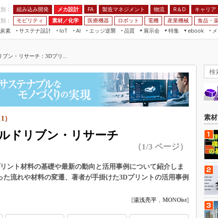
程別：
組み込み開発
メカ設計
製造マネジメント
物流
R＆D
キャリア
FA
業別：
モビリティ
素材／化学
医療機器
ロボット
電機
産業機械
食品・
炭素
サステナ設計
エッジ逆襲
品質
展示会
特集
メ
IoT
AI
ebook
伝承
組み込み開発
CEATEC
読者調査まとめ
編集後記
ン・リサーチ：3Dプリ...
JIMTOF
保全
メカ設計
つながるクルマ
組込み/エッジ コンピューティング
ス
 AI
製造マネジメント
5G
展＆IoT/5Gソリューション展
VR／AR
FA
IIFES
モビリティ
フィールドサービス
国際ロボット展
素材／化学
FPGA
素材
1）
ジャパンモビリティショー
組み込み画像技術
ルドリブン・リサーチ
TECHNO-FRONTIER
（1/3 ページ）
組み込みモデリング
人テク展
Windows Embedded
プリント材料の基礎や最新の動向と活用事例について紹介しま
スマート工場EXPO
車載ソフト開発
った流れや材料の変遷、著者が手掛けた3Dプリントの活用事例
EdgeTech+
ISO26262
日本ものづくりワールド
[
湯浅亮平
，
MONOist
]
無償設計ツール
AUTOMOTIVE WORLD