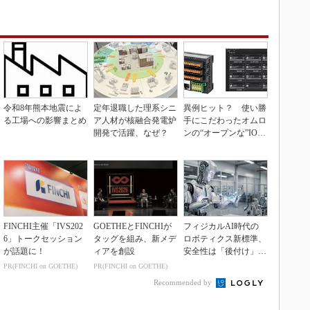
令和8年熊本地震によ
定年退職した理系シニ
異例ヒット？ 使い勝
る工場への影響まとめ
ア人材が核融合発電炉
手にこだわったオムロ
開発で活躍、なぜ？
ンの“オープンな”IO-L
inkマスター
FINCHI主催「IVS202
GOETHEとFINCHIが
フィジカルAI時代の
6」トークセッション
タッグを組み、新メデ
ロボティクス新標準、
が話題に！
ィアを創設
安全性は「後付け」で
なく「設計の核心」
PR(FINCHI on GOETHE)
PR(FINCHI on GOETHE)
Recommended by