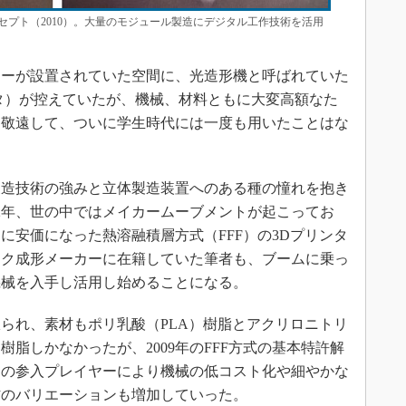
プト（2010）。大量のモジュール製造にデジタル工作技術を活用
ーが設置されていた空間に、光造形機と呼ばれていた
タ）が控えていたが、機械、材料ともに大変高額なた
を敬遠して、ついに学生時代には一度も用いたことはな
造技術の強みと立体製造装置へのある種の憧れを抱き
12年、世の中ではメイカームーブメントが起こってお
に安価になった熱溶融積層方式（FFF）の3Dプリンタ
ック成形メーカーに在籍していた筆者も、ブームに乗っ
機械を入手し活用し始めることになる。
られ、素材もポリ乳酸（PLA）樹脂とアクリロニトリ
樹脂しかなかったが、2009年のFFF方式の基本特許解
くの参入プレイヤーにより機械の低コスト化や細やかな
材のバリエーションも増加していった。