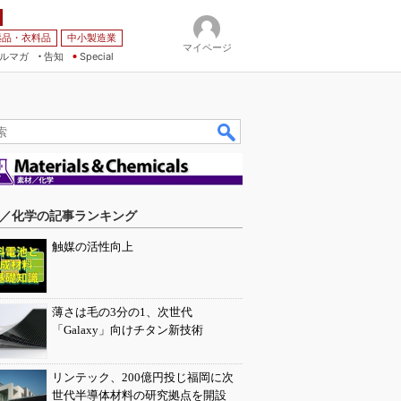
薬品・衣料品
中小製造業
マイページ
ルマガ
告知
Special
／化学の記事ランキング
触媒の活性向上
薄さは毛の3分の1、次世代
「Galaxy」向けチタン新技術
リンテック、200億円投じ福岡に次
世代半導体材料の研究拠点を開設