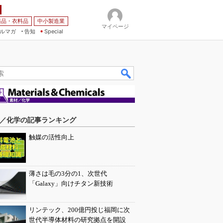
薬品・衣料品
中小製造業
マイページ
ルマガ
告知
Special
／化学の記事ランキング
触媒の活性向上
薄さは毛の3分の1、次世代
「Galaxy」向けチタン新技術
リンテック、200億円投じ福岡に次
世代半導体材料の研究拠点を開設