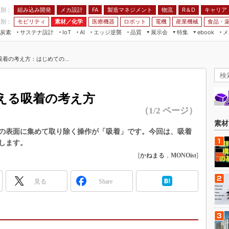
程別：
組み込み開発
メカ設計
製造マネジメント
物流
R＆D
キャリア
FA
業別：
モビリティ
素材／化学
医療機器
ロボット
電機
産業機械
食品・
炭素
サステナ設計
エッジ逆襲
品質
展示会
特集
メ
IoT
AI
ebook
伝承
組み込み開発
CEATEC
読者調査まとめ
編集後記
着の考え方：はじめての...
JIMTOF
保全
メカ設計
つながるクルマ
組込み/エッジ コンピューティング
ス
 AI
製造マネジメント
5G
展＆IoT/5Gソリューション展
VR／AR
FA
える吸着の考え方
IIFES
モビリティ
フィールドサービス
（1/2 ページ）
国際ロボット展
素材／化学
FPGA
素材
ジャパンモビリティショー
の表面に集めて取り除く操作が「吸着」です。今回は、吸着
組み込み画像技術
します。
TECHNO-FRONTIER
組み込みモデリング
[
かねまる
，
MONOist
]
人テク展
Windows Embedded
スマート工場EXPO
見る
Share
車載ソフト開発
EdgeTech+
ISO26262
日本ものづくりワールド
無償設計ツール
AUTOMOTIVE WORLD