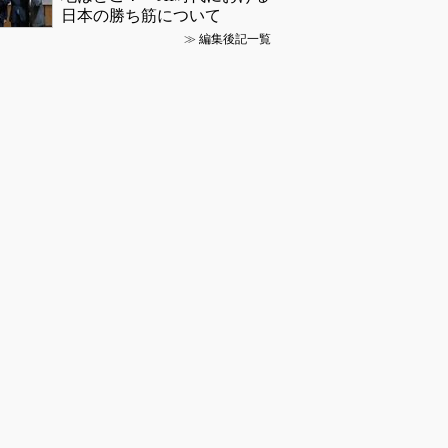
日本の勝ち筋について
≫
編集後記一覧