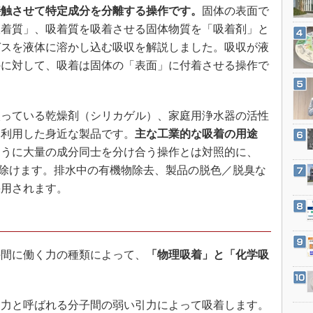
3Dプリンタ
接触させて特定成分を分離する操作です。
固体の表面で
産業オープンネット展
デジタルツインとCAE
吸着質」、吸着質を吸着させる固体物質を「吸着剤」と
ガスを液体に溶かし込む吸収を解説しました。吸収が液
S＆OP
のに対して、吸着は固体の「表面」に付着させる操作で
インダストリー4.0
イノベーション
製造業ビッグデータ
っている乾燥剤（シリカゲル）、家庭用浄水器の活性
を利用した身近な製品です。
主な工業的な吸着の用途
メイドインジャパン
ように大量の成分同士を分け合う操作とは対照的に、
植物工場
り除けます。排水中の有機物除去、製品の脱色／脱臭な
知財マネジメント
採用されます。
海外生産
グローバル設計・開発
制御セキュリティ
間に働く力の種類によって、
「物理吸着」と「化学吸
新型コロナへの対応
力と呼ばれる分子間の弱い引力によって吸着します。