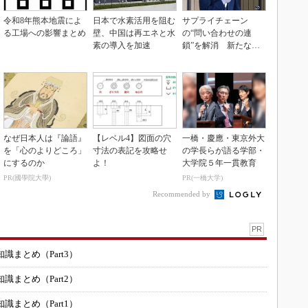
令和8年熊本地震によ
日本で水素活用を阻む
サプライチェーン
る工場への影響まとめ
壁、中国は再エネと水
の“問い合わせの連
素の導入を加速
鎖”を解消 新たな情
報伝達の仕組み「CM
P」
なぜ日本人は『論語』
【レベル4】図面の穴
一橋・慶應・東京外大
を「心のよりどころ」
寸法の表記を攻略せ
の学長らが語る学部・
にするのか
よ！
大学院５年一貫教育
PR(國學院大學)
PR(一橋大学)
Recommended by
PR
まとめ（Part3）
まとめ（Part2）
まとめ（Part1）