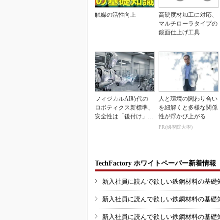
触媒の活性向上
高硬度材加工に対応、
マルチローラタイプの
鏡面仕上げ工具
フィジカルAI時代の
人と環境の関わり合い
ロボティクス新標準、
を紐解くと多様な関係
安全性は「後付け」で
性が浮かび上がる
なく「設計の核心」
PR(國學院大學)
TechFactory ホワイトペーパー新着情報
新入社員に読んで欲しい鉄鋼材料の基礎知識
新入社員に読んで欲しい鉄鋼材料の基礎知識
新入社員に読んで欲しい鉄鋼材料の基礎知識