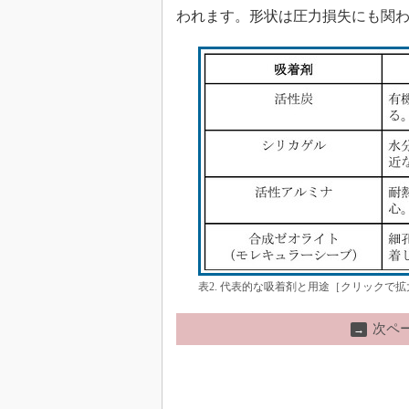
われます。形状は圧力損失にも関
表2. 代表的な吸着剤と用途［クリックで拡
次ペ
→