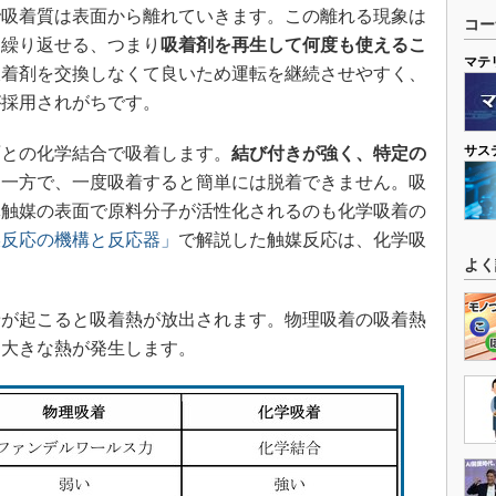
で吸着質は表面から離れていきます。この離れる現象は
コー
を繰り返せる、つまり
吸着剤を再生して何度も使えるこ
マテ
吸着剤を交換しなくて良いため運転を継続させやすく、
が採用されがちです。
サス
との化学結合で吸着します。
結び付きが強く、特定の
。
一方で、一度吸着すると簡単には脱着できません。吸
体触媒の表面で原料分子が活性化されるのも化学吸着の
媒反応の機構と反応器」
で解説した触媒反応は、化学吸
よく
が起こると吸着熱が放出されます。物理吸着の吸着熱
は大きな熱が発生します。