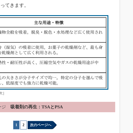
わってきます。
大］
ージ
吸着剤の再生：TSAとPSA
1
|
2
次のページへ