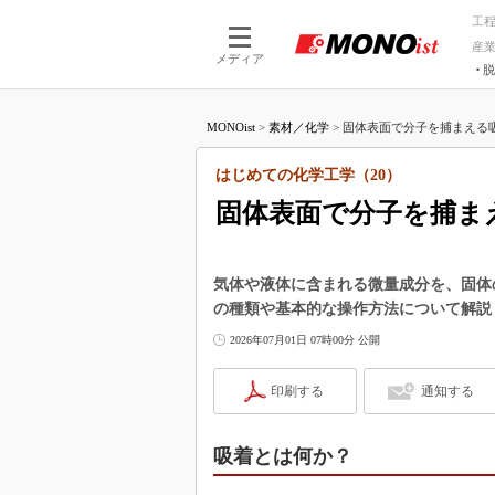
工
産
メディア
脱
つながる技術
AI×技術
MONOist
>
素材／化学
>
固体表面で分子を捕まえる吸
つながる工場
AI×設備
つながるサービ
Physical
はじめての化学工学（20）
固体表面で分子を捕ま
気体や液体に含まれる微量成分を、固体
の種類や基本的な操作方法について解説
2026年07月01日 07時00分 公開
印刷する
通知する
吸着とは何か？