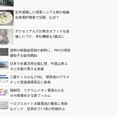
定年退職した理系シニア人材が核融
合発電炉開発で活躍、なぜ？
デクセリアルズが東京オフィスを改
修したワケ、本社機能を2拠点に
塗料や樹脂改質材の材料に、PBTの球状
微粒子を販売開始
日本で水素活用を阻む壁、中国は再エ
ネと水素の導入を加速
三菱ケミカルなど9社、環境省のプラス
チック資源循環実証に参画
脱銅箔、リチウムイオン電池セルを
10％軽量化する新フィルム
ペロブスカイト太陽電池の量産に有効
なインク、従来比で1.5倍の性能向上