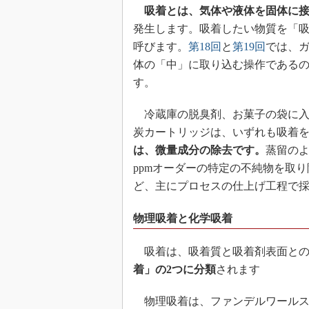
吸着とは、気体や液体を固体に
発生します。吸着したい物質を「
呼びます。
第18回
と
第19回
では、
体の「中」に取り込む操作である
す。
冷蔵庫の脱臭剤、お菓子の袋に入
炭カートリッジは、いずれも吸着
は、微量成分の除去です。
蒸留の
ppmオーダーの特定の不純物を取
ど、主にプロセスの仕上げ工程で
物理吸着と化学吸着
吸着は、吸着質と吸着剤表面との
着」の2つに分類
されます
物理吸着は、ファンデルワールス