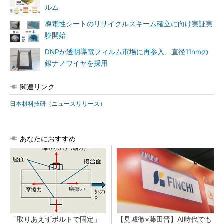
ルム
導電性シートのリサイクルスキーム確立に向け実証実
験開始
DNPが透明導電フィルム市場に再参入、直径11nmの
銀ナノワイヤを採用
関連リンク
日本材料技研（ニュースリリース）
あなたにおすすめ
「取りあえずボルトで固定」
【見城徹×藤田晋】AI時代でも