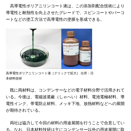
高導電性ポリアニリンコート液は、この添加剤配合技術により
導電性と耐熱性を向上させたグレードで、スピンコートやバーコ
ートなどの塗工方法で高導電性の塗膜を形成できる。
高導電性ポリアニリンコート液［クリックで拡大］ 出所：日
本材料技研
既に両材料は、コンデンサーなどの電子材料分野で活用されて
いる。今後は、電磁波遮蔽（しゃへい）材料、電池電極材料、導
電性インク、帯電防止材料、メッキ下地、放熱材料などへの展開
が期待されている。
両社は協力して今回の材料の用途展開を行うことで合意してい
る。なお、日本材料技研は主にコンデンサー以外の用途展開に取