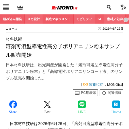
組み込み開発
メカ設計
製造マネジメント
モビリティ
FA
素材／化学
ニュース
2026年6月29日
材料技術
溶剤可溶型導電性高分子ポリアニリン粉末サンプ
ル販売開始
日本材料技研は、出光興産が開発した「溶剤可溶型導電性高分子
ポリアニリン粉末」と「高導電性ポリアニリンコート液」のサン
プル販売を開始した。
[
遠藤和宏
，MONOist]
PC用表示
関連情報
Share
Post
LINE
Hatena
日本材料技研は2026年6月26日、「溶剤可溶型導電性高分子ポ