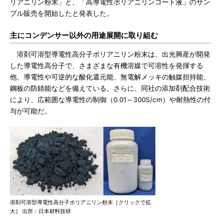
リアニリン粉末」と、「高導電性ポリアニリンコート液」のサン
プル販売を開始したと発表した。
主にコンデンサー以外の用途展開に取り組む
溶剤可溶型導電性高分子ポリアニリン粉末は、出光興産が開発
した導電性高分子で、さまざまな有機溶媒で可溶性を発揮する
他、導電性や可逆的な酸化還元能、無電解メッキの触媒担持能、
鋼板の防錆能などを備えている。さらに、同社の添加剤配合技術
により、広範囲な導電性の制御（0.01～300S/cm）や耐熱性の付
与が可能だ。
溶剤可溶型導電性高分子ポリアニリン粉末［クリックで拡
大］ 出所：日本材料技研