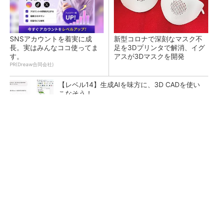
SNSアカウントを着実に成
新型コロナで深刻なマスク不
長。実はみんなココ使ってま
足を3Dプリンタで解消、イグ
す。
アスが3Dマスクを開発
PR(Dreaw合同会社)
【レベル14】生成AIを味方に、3D CADを使い
こなそう！
令和8年熊本地震による工場への影響まとめ
狭小な駐車場に、シャープがポールカメラ式製
品発表 市場シェア10％目指す