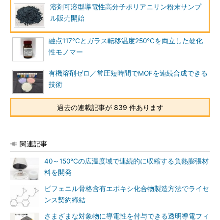
溶剤可溶型導電性高分子ポリアニリン粉末サンプ
ル販売開始
融点117℃とガラス転移温度250℃を両立した硬化
性モノマー
有機溶剤ゼロ／常圧短時間でMOFを連続合成できる
技術
過去の連載記事が 839 件あります
関連記事
40～150℃の広温度域で連続的に収縮する負熱膨張材
料を開発
ビフェニル骨格含有エポキシ化合物製造方法でライセ
ンス契約締結
さまざまな対象物に導電性を付与できる透明導電フィ