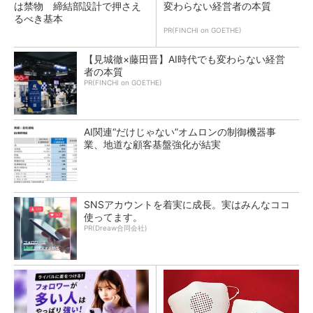
は禁物 締結部設計で押さえ
変わらない経営者の本質
るべき基本
PR(FINCHI on GOETHE)
【見城徹×藤田晋】AI時代でも変わらない経営
者の本質
PR(FINCHI on GOETHE)
AI関連“だけじゃない”オムロンの制御機器事
業、地道な顧客基盤強化が結実
SNSアカウントを着実に成長。実はみんなココ
使ってます。
PR(Dreaw合同会社)