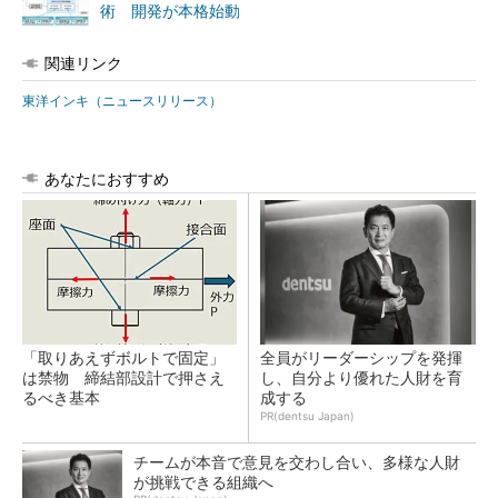
術 開発が本格始動
関連リンク
東洋インキ（ニュースリリース）
あなたにおすすめ
「取りあえずボルトで固定」
全員がリーダーシップを発揮
は禁物 締結部設計で押さえ
し、自分より優れた人財を育
るべき基本
成する
PR(dentsu Japan)
チームが本音で意見を交わし合い、多様な人財
が挑戦できる組織へ