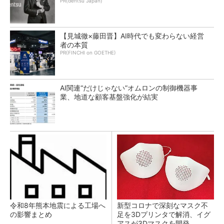
PR(dentsu Japan)
【見城徹×藤田晋】AI時代でも変わらない経営
者の本質
PR(FINCHI on GOETHE)
AI関連“だけじゃない”オムロンの制御機器事
業、地道な顧客基盤強化が結実
令和8年熊本地震による工場へ
新型コロナで深刻なマスク不
の影響まとめ
足を3Dプリンタで解消、イグ
アスが3Dマスクを開発