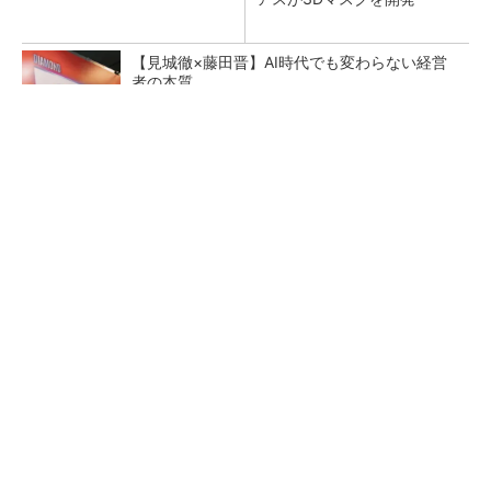
【見城徹×藤田晋】AI時代でも変わらない経営
者の本質
PR(FINCHI on GOETHE)
【レベル14】生成AIを味方に、3D CADを使い
こなそう！
狭小な駐車場に、シャープがポールカメラ式製
品発表 市場シェア10％目指す