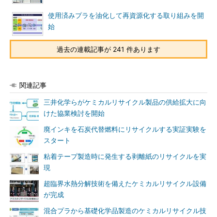
使用済みプラを油化して再資源化する取り組みを開
始
過去の連載記事が 241 件あります
関連記事
三井化学らがケミカルリサイクル製品の供給拡大に向
けた協業検討を開始
廃インキを石炭代替燃料にリサイクルする実証実験を
スタート
粘着テープ製造時に発生する剥離紙のリサイクルを実
現
超臨界水熱分解技術を備えたケミカルリサイクル設備
が完成
混合プラから基礎化学品製造のケミカルリサイクル技