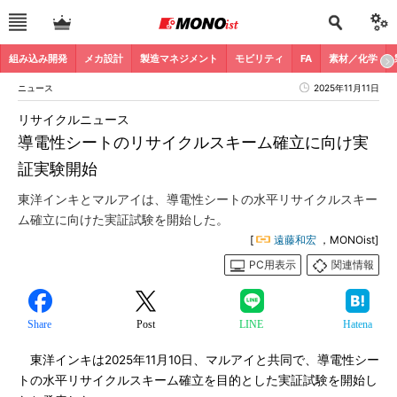
組み込み開発
メカ設計
製造マネジメント
モビリティ
FA
素材／化学
ニュース
2025年11月11日
リサイクルニュース
導電性シートのリサイクルスキーム確立に向け実
証実験開始
東洋インキとマルアイは、導電性シートの水平リサイクルスキー
ム確立に向けた実証試験を開始した。
[
遠藤和宏
，MONOist]
PC用表示
関連情報
Share
Post
LINE
Hatena
東洋インキは2025年11月10日、マルアイと共同で、導電性シー
トの水平リサイクルスキーム確立を目的とした実証試験を開始し