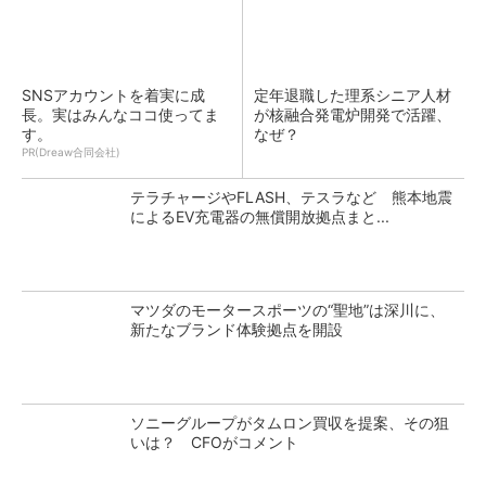
SNSアカウントを着実に成
定年退職した理系シニア人材
長。実はみんなココ使ってま
が核融合発電炉開発で活躍、
す。
なぜ？
PR(Dreaw合同会社)
テラチャージやFLASH、テスラなど 熊本地震
によるEV充電器の無償開放拠点まと...
マツダのモータースポーツの“聖地”は深川に、
新たなブランド体験拠点を開設
ソニーグループがタムロン買収を提案、その狙
いは？ CFOがコメント