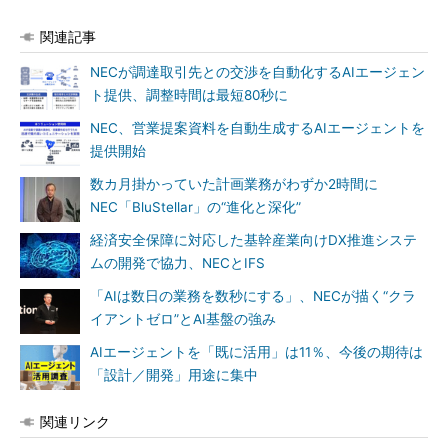
関連記事
NECが調達取引先との交渉を自動化するAIエージェン
ト提供、調整時間は最短80秒に
NEC、営業提案資料を自動生成するAIエージェントを
提供開始
数カ月掛かっていた計画業務がわずか2時間に
NEC「BluStellar」の“進化と深化”
経済安全保障に対応した基幹産業向けDX推進システ
ムの開発で協力、NECとIFS
「AIは数日の業務を数秒にする」、NECが描く“クラ
イアントゼロ”とAI基盤の強み
AIエージェントを「既に活用」は11％、今後の期待は
「設計／開発」用途に集中
関連リンク