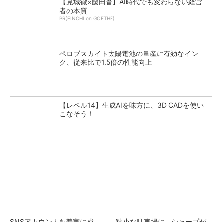
【見城徹×藤田晋】AI時代でも変わらない経営
者の本質
PR(FINCHI on GOETHE)
ペロブスカイト太陽電池の量産に有効なイン
ク、従来比で1.5倍の性能向上
【レベル14】生成AIを味方に、3D CADを使い
こなそう！
SNSアカウントを着実に成
狭小な駐車場に、シャープが