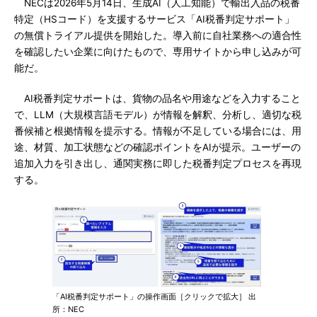
NECは2026年5月14日、生成AI（人工知能）で輸出入品の税番
特定（HSコード）を支援するサービス「AI税番判定サポート」
の無償トライアル提供を開始した。導入前に自社業務への適合性
を確認したい企業に向けたもので、専用サイトから申し込みが可
能だ。
AI税番判定サポートは、貨物の品名や用途などを入力すること
で、LLM（大規模言語モデル）が情報を解釈、分析し、適切な税
番候補と根拠情報を提示する。情報が不足している場合には、用
途、材質、加工状態などの確認ポイントをAIが提示。ユーザーの
追加入力を引き出し、通関実務に即した税番判定プロセスを再現
する。
「AI税番判定サポート」の操作画面［クリックで拡大］ 出
所：NEC