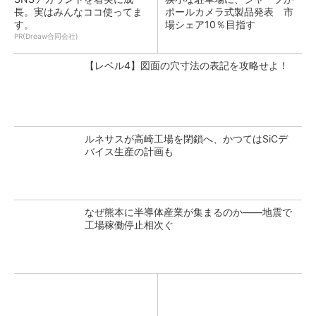
長。実はみんなココ使ってま
ポールカメラ式製品発表 市
す。
場シェア10％目指す
PR(Dreaw合同会社)
【レベル4】図面の穴寸法の表記を攻略せよ！
ルネサスが高崎工場を閉鎖へ、かつてはSiCデ
バイス生産の計画も
なぜ熊本に半導体産業が集まるのか――地震で
工場稼働停止相次ぐ