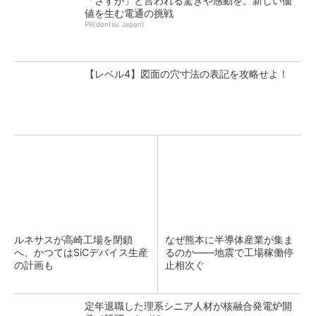
「さすが」と言われる驚きや感動を。新しい価
値を生む電通の挑戦
PR(dentsu Japan)
【レベル4】図面の穴寸法の表記を攻略せよ！
ルネサスが高崎工場を閉鎖
なぜ熊本に半導体産業が集ま
へ、かつてはSiCデバイス生産
るのか――地震で工場稼働停
の計画も
止相次ぐ
定年退職した理系シニア人材が核融合発電炉開