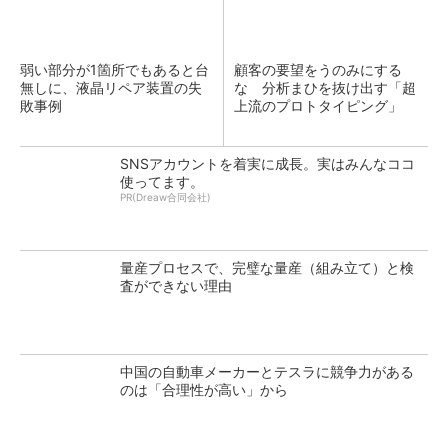
弱い部分が1箇所でもあると台
顧客の要望をうのみにする
無しに、液晶リペア装置の失
な 分析まひを抜け出す「超
敗事例
上流のプロトタイピング」
SNSアカウントを着実に成長。実はみんなココ
使ってます。
PR(Dreaw合同会社)
量産プロセスで、完璧な量産（組み立て）と検
査ができない理由
中国の自動車メーカーとテスラに競争力がある
のは「合理性が高い」から