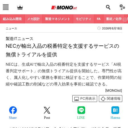
組み込み開発
メカ設計
製造マネジメント
モビリティ
FA
素材／化学
ニュース
2026年6月18日
製造ITニュース
NECが輸出入品の税番特定を支援するサービスの
無償トライアルを提供
NECは、生成AIで輸出入品の税番特定を支援するサービス「AI税
番判定サポート」の無償トライアル提供を開始した。専門性が高
く、属人化しやすい業務を事前に検証することで、作業時間の短
縮や確認工数の削減などの導入効果を事前に確認できる。
[MONOist]
PC用表示
関連情報
Share
Post
LINE
Hatena