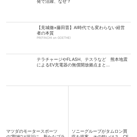
発で活躍、なぜ？
【見城徹×藤田晋】AI時代でも変わらない経営
者の本質
PR(FINCHI on GOETHE)
テラチャージやFLASH、テスラなど 熊本地震
によるEV充電器の無償開放拠点まと...
マツダのモータースポーツ
ソニーグループがタムロン買
の“聖地”は深川に、新たなブラ
収を提案、その狙いは？ CF