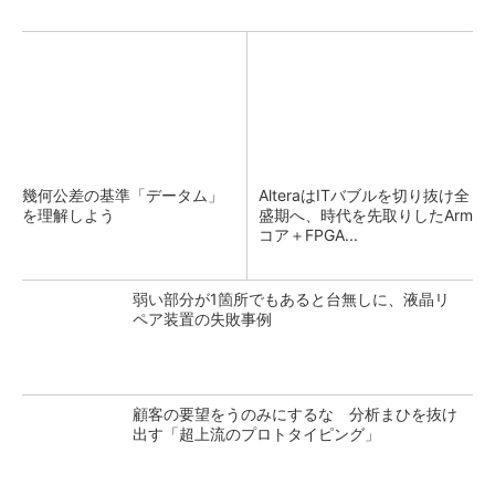
幾何公差の基準「データム」
AlteraはITバブルを切り抜け全
を理解しよう
盛期へ、時代を先取りしたArm
コア＋FPGA...
弱い部分が1箇所でもあると台無しに、液晶リ
ペア装置の失敗事例
顧客の要望をうのみにするな 分析まひを抜け
出す「超上流のプロトタイピング」