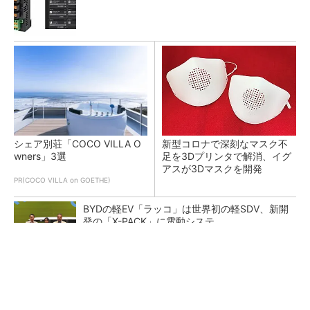
シェア別荘「COCO VILLA O
新型コロナで深刻なマスク不
wners」3選
足を3Dプリンタで解消、イグ
アスが3Dマスクを開発
PR(COCO VILLA on GOETHE)
BYDの軽EV「ラッコ」は世界初の軽SDV、新開
発の「X-PACK」に電動システ...
ペロブスカイト太陽電池の量産に有効なイン
ク、従来比で1.5倍の性能向上