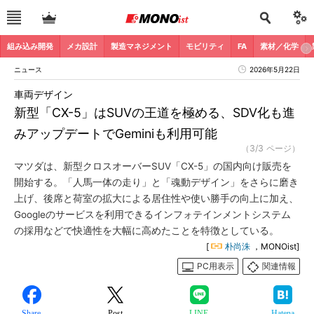
組み込み開発
メカ設計
製造マネジメント
モビリティ
FA
素材／化学
ニュース
2026年5月22日
車両デザイン
新型「CX-5」はSUVの王道を極める、SDV化も進
みアップデートでGeminiも利用可能
（3/3 ページ）
マツダは、新型クロスオーバーSUV「CX-5」の国内向け販売を
開始する。「人馬一体の走り」と「魂動デザイン」をさらに磨き
上げ、後席と荷室の拡大による居住性や使い勝手の向上に加え、
Googleのサービスを利用できるインフォテインメントシステム
の採用などで快適性を大幅に高めたことを特徴としている。
[
朴尚洙
，MONOist]
PC用表示
関連情報
Share
Post
LINE
Hatena