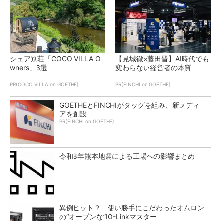
シェア別荘「COCO VILLA O
【見城徹×藤田晋】AI時代でも
wners」3選
変わらない経営者の本質
PR(COCO VILLA on GOETHE)
PR(FINCHI on GOETHE)
GOETHEとFINCHIがタッグを組み、新メディ
アを創設
PR(FINCHI on GOETHE)
令和8年熊本地震による工場への影響まとめ
異例ヒット？ 使い勝手にこだわったオムロン
の“オープンな”IO-Linkマスター